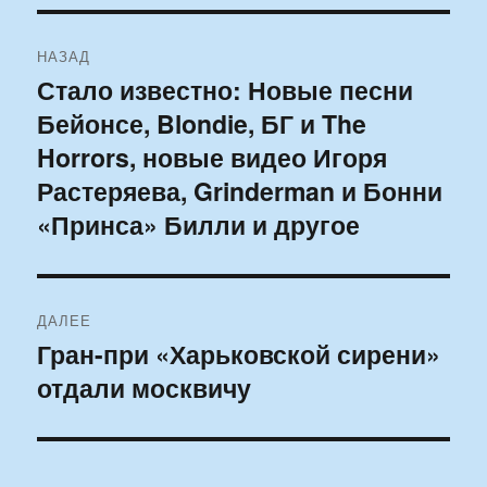
Навигация
НАЗАД
по
Стало известно: Новые песни
Предыдущая
Бейонсе, Blondie, БГ и The
запись:
записям
Horrors, новые видео Игоря
Растеряева, Grinderman и Бонни
«Принса» Билли и другое
ДАЛЕЕ
Гран-при «Харьковской сирени»
Следующая
отдали москвичу
запись: