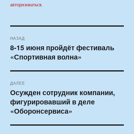
авторизоваться
.
Навигация
НАЗАД
по
8-15 июня пройдёт фестиваль
Предыдущая
«Спортивная волна»
запись:
записям
ДАЛЕЕ
Осужден сотрудник компании,
Следующая
фигурировавший в деле
запись:
«Оборонсервиса»