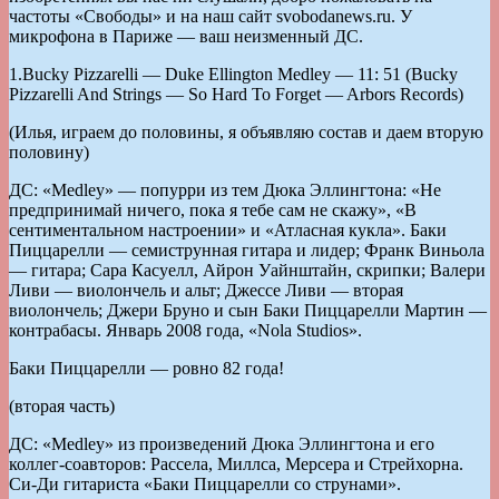
частоты «Свободы» и на наш сайт svobodanews.ru. У
микрофона в Париже — ваш неизменный ДС.
1.Bucky Pizzarelli — Duke Ellington Medley — 11: 51 (Bucky
Pizzarelli And Strings — So Hard To Forget — Arbors Records)
(Илья, играем до половины, я объявляю состав и даем вторую
половину)
ДС: «Medley» — попурри из тем Дюка Эллингтона: «Не
предпринимай ничего, пока я тебе сам не скажу», «В
сентиментальном настроении» и «Атласная кукла». Баки
Пиццарелли — семиструнная гитара и лидер; Франк Виньола
— гитара; Сара Касуелл, Айрон Уайнштайн, скрипки; Валери
Ливи — виолончель и альт; Джессе Ливи — вторая
виолончель; Джери Бруно и сын Баки Пиццарелли Мартин —
контрабасы. Январь 2008 года, «Nola Studios».
Баки Пиццарелли — ровно 82 года!
(вторая часть)
ДС: «Medley» из произведений Дюка Эллингтона и его
коллег-соавторов: Рассела, Миллса, Мерсера и Стрейхорна.
Си-Ди гитариста «Баки Пиццарелли со струнами».