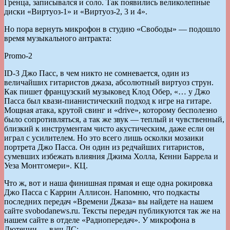
Гренца, записывался и соло. Так появились великолепные
диски «Виртуоз-1» и «Виртуоз-2, 3 и 4».
Но пора вернуть микрофон в студию «Свободы» — подошло
время музыкального антракта:
Promo-2
ID-3 Джо Пасс, в чем никто не сомневается, один из
величайших гитаристов джаза, абсолютный виртуоз струн.
Как пишет французский музыковед Клод Обер, «… у Джо
Пасса был квази-пианистический подход к игре на гитаре.
Мощная атака, крутой свинг и «drive», которому бесполезно
было сопротивляться, а так же звук — теплый и чувственный,
близкий к инструментам чисто акустическим, даже если он
играл с усилителем. Но это всего лишь осколки мозаики
портрета Джо Пасса. Он один из редчайших гитаристов,
сумевших избежать влияния Джима Холла, Кенни Баррела и
Уеза Монтгомери». КЦ.
Что ж, вот и наша финишная прямая и еще одна рокировка
Джо Пасса с Каррин Аллисон. Напомню, что подкасты
последних передач «Времени Джаза» вы найдете на нашем
сайте svobodanews.ru. Тексты передач публикуются так же на
нашем сайте в отделе «Радиопередач». У микрофона в
Лютеции — ваш ДС: