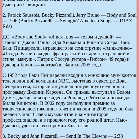
Дмитрий Савицкий.
2. Patrick Saussois, Bucky Pizzarelli, Jerry Bruno — Body and Soul
— 7:06 (Bucky Pizzarelli — Swingin\’ American Songs — DJAZ
Rds)
ДС: «Body and Soul», «Я вся твоя — телом и душой» —
стандарт Джона Грина, Эда Хеймана и Роберта Соэра. Трио
Баки Пиццарелли, играющего на семиструнке «Анджелико»
41 года. В трио входят: французский гитарист, играющий в
стиле «мануш», Патрик Соссуа (гитара «Гибсон» 49 года) и
Джерри Бруно — контрабас. Запись 2005 года.
C 1952 года Баки Пиццарелли входил в конюшню музыкантов
телевизионной компании NBC, выступая в оркестре Дока
Северинсена, который озвучивал популярную вечернюю
программу Джонни Карсона. Он трижды выступал в Белом
Доме: дважды для президента Рональда Рейгена и позже для
Билла Клинтона. В 2002 году он получил премию за
творческие достижения в течении жизни, в 2005 году он был
введен в холл Славы музыкантов и композиторов—
профессионалов, а в прошлом году его родной штат, Нью-
Джерси, удостоил его премии Зала славы.
3. Bucky and John Pizzarelli — Send In The Clowns — 2:38