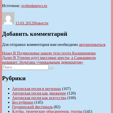
Источник:
svobodanews.ru
Автор
Опубликовано
Рубрики
13.01.2012
Новости
Добавить комментарий
Для отправки комментария вам необходимо
авторизоваться
.
Навигация
Предыдущая
Назад
В Подмосковье нашли тело поэта Калашникова
запись:
Следующая
Далее
В Турции идут массовые аресты, а Саакашвили
по
запись:
называет Эрдогана «уникальным демократом»
записям
Искать:
Поиск
Рубрики
Авторская песня в регионах
(107)
Авторская песня как движение
(120)
Авторская песня как искусство
(169)
Без рубрики
(145)
Грушинский фестиваль
(82)
Клубы, творческие объединения, театры
(141)