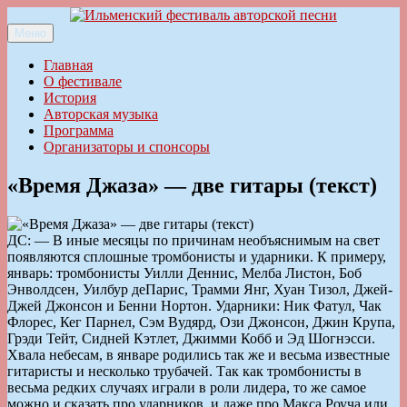
Перейти
к
Меню
Ильменский фестиваль авторской песни
содержимому
Главная
О фестивале
История
Авторская музыка
Программа
Организаторы и спонсоры
«Время Джаза» — две гитары (текст)
ДС: — В иные месяцы по причинам необъяснимым на свет
появляются сплошные тромбонисты и ударники. К примеру,
январь: тромбонисты Уилли Деннис, Мелба Листон, Боб
Энволдсен, Уилбур деПарис, Трамми Янг, Хуан Тизол, Джей-
Джей Джонсон и Бенни Нортон. Ударники: Ник Фатул, Чак
Флорес, Кег Парнел, Сэм Вудярд, Ози Джонсон, Джин Крупа,
Грэди Тейт, Сидней Кэтлет, Джимми Кобб и Эд Шогнэсси.
Хвала небесам, в январе родились так же и весьма известные
гитаристы и несколько трубачей. Так как тромбонисты в
весьма редких случаях играли в роли лидера, то же самое
можно и сказать про ударников, и даже про Макса Роуча или