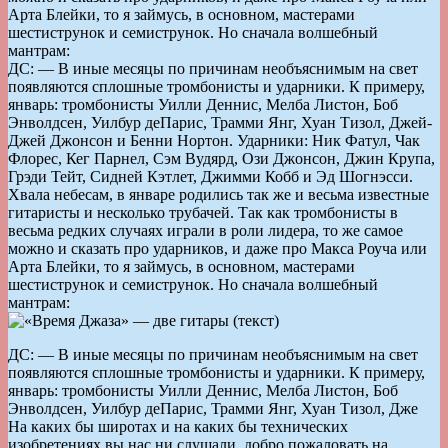
Арта Блейки, то я займусь, в основном, мастерами
шестиструнок и семиструнок. Но сначала волшебный
мантрам:
ДС: — В иные месяцы по причинам необъяснимым на свет
появляются сплошные тромбонисты и ударники. К примеру,
январь: тромбонисты Уилли Деннис, Мелба Листон, Боб
Энволдсен, Уилбур деПарис, Трамми Янг, Хуан Тизол, Джей-
Джей Джонсон и Бенни Нортон. Ударники: Ник Фатул, Чак
Флорес, Кег Парнел, Сэм Вудярд, Ози Джонсон, Джин Крупа,
Грэди Тейт, Сидней Кэтлет, Джимми Кобб и Эд Шогнэсси.
Хвала небесам, в январе родились так же и весьма известные
гитаристы и несколько трубачей. Так как тромбонисты в
весьма редких случаях играли в роли лидера, то же самое
можно и сказать про ударников, и даже про Макса Роуча или
Арта Блейки, то я займусь, в основном, мастерами
шестиструнок и семиструнок. Но сначала волшебный
мантрам:
ДС: — В иные месяцы по причинам необъяснимым на свет
появляются сплошные тромбонисты и ударники. К примеру,
январь: тромбонисты Уилли Деннис, Мелба Листон, Боб
Энволдсен, Уилбур деПарис, Трамми Янг, Хуан Тизол, Дже
На каких бы широтах и на каких бы технических
изобретениях вы нас ни слушали, добро пожаловать на