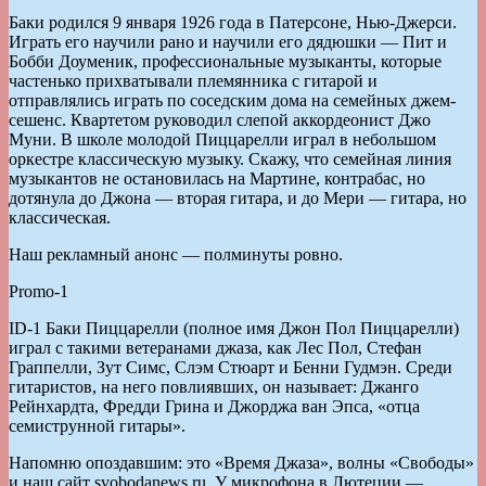
Баки родился 9 января 1926 года в Патерсоне, Нью-Джерси.
Играть его научили рано и научили его дядюшки — Пит и
Бобби Доуменик, профессиональные музыканты, которые
частенько прихватывали племянника с гитарой и
отправлялись играть по соседским дома на семейных джем-
сешенс. Квартетом руководил слепой аккордеонист Джо
Муни. В школе молодой Пиццарелли играл в небольшом
оркестре классическую музыку. Скажу, что семейная линия
музыкантов не остановилась на Мартине, контрабас, но
дотянула до Джона — вторая гитара, и до Мери — гитара, но
классическая.
Наш рекламный анонс — полминуты ровно.
Promo-1
ID-1 Баки Пиццарелли (полное имя Джон Пол Пиццарелли)
играл с такими ветеранами джаза, как Лес Пол, Стефан
Граппелли, Зут Симс, Слэм Стюарт и Бенни Гудмэн. Среди
гитаристов, на него повлиявших, он называет: Джанго
Рейнхардта, Фредди Грина и Джорджа ван Эпса, «отца
семиструнной гитары».
Напомню опоздавшим: это «Время Джаза», волны «Свободы»
и наш сайт svobodanews.ru. У микрофона в Лютеции —