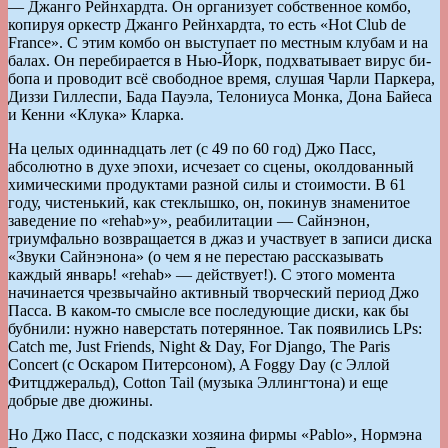
— Джанго Рейнхардта. Он организует собственное комбо,
копируя оркестр Джанго Рейнхардта, то есть «Hot Club de
France». С этим комбо он выступает по местным клубам и на
балах. Он перебирается в Нью-Йорк, подхватывает вирус би-
бопа и проводит всё свободное время, слушая Чарли Паркера,
Диззи Гиллеспи, Бада Пауэла, Телониуса Монка, Дона Байеса
и Кенни «Клука» Кларка.
На целых одиннадцать лет (с 49 по 60 год) Джо Пасс,
абсолютно в духе эпохи, исчезает со сцены, околдованный
химическими продуктами разной силы и стоимости. В 61
году, чистенький, как стеклышко, он, покинув знаменитое
заведение по «rehab»у», реабилитации — Сайнэнон,
триумфально возвращается в джаз и участвует в записи диска
«Звуки Сайнэнона» (о чем я не перестаю рассказывать
каждый январь! «rehab» — действует!). С этого момента
начинается чрезвычайно активный творческий период Джо
Пасса. В каком-то смысле все последующие диски, как бы
бубнили: нужно наверстать потерянное. Так появились LPs:
Catch me, Just Friends, Night & Day, For Django, The Paris
Concert (с Оскаром Питерсоном), A Foggy Day (с Эллой
Фитцджеральд), Cotton Tail (музыка Эллингтона) и еще
добрые две дюжины.
Но Джо Пасс, с подсказки хозяина фирмы «Pablo», Нормэна