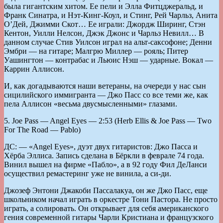
была гигантским хитом. Ее пели и Элла Фитцджеральд, и
Франк Синатра, и Нэт-Кинг-Коул, и Стинг, Рей Чарльз, Анита
О’Дей, Джимми Скот… Ее играли: Джордж Ширинг, Стэн
Кентон, Уилли Нелсон, Джэк Джонс и Чарльз Невилл… В
данном случае Стив Уилсон играл на альт-саксофоне; Денни
Эмбри — на гитаре; Малгрю Миллер — рояль; Питер
Уашингтон — контрабас и Льюис Нэш — ударные. Вокал —
Каррин Аллисон.
И, как догадываются наши ветераны, на очереди у нас сын
сицилийского иммигранта — Джо Пасс со все теми же, как
пела Аллисон «весьма двусмысленными» глазами.
5. Joe Pass — Angel Eyes — 2:53 (Herb Ellis & Joe Pass — Two
For The Road — Pablo)
ДС: — «Angel Eyes», дуэт двух гитаристов: Джо Пасса и
Хёрба Эллиса. Запись сделана в Бёркли в феврале 74 года.
Винил вышел на фирме «Пабло», а в 92 году Фил ДеЛанси
осуществил ремастеринг уже не винила, а си-ди.
Джозеф Энтони Джакоби Пассалакуа, он же Джо Пасс, еще
школьником начал играть в оркестре Тони Пастора. Не просто
играть, а солировать. Он открывает для себя американского
гения современной гитары Чарли Кристиана и французского