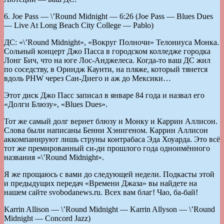
6. Joe Pass — \’Round Midnight — 6:26 (Joe Pass — Blues Dues
— Live At Long Beach City College — Pablo)
ДС: «\’Round Midnight», «Вокруг Полночи» Телониуса Монка.
Сольный концерт Джо Пасса в городском колледже городка
Лонг Бич, что на юге Лос-Анджелеса. Когда-то ваш ДС жил
по соседству, в Ориндж Каунти, на пляже, который тянется
вдоль PHW через Сан-Диего и аж до Мексики…
Этот диск Джо Пасс записал в январе 84 года и назвал его
«Долги Блюзу», «Blues Dues».
Тот же самый долг вернет блюзу и Монку и Каррин Аллисон.
Слова были написаны Бенни Хэнигеном. Каррин Аллисон
аккомпанируют лишь струны контрабаса Эда Хоуарда. Это всё
тот же премированный си-ди прошлого года одноимённого
названия «\’Round Midnight».
Я же прощаюсь с вами до следующей недели. Подкасты этой
и предыдущих передач «Времени Джаза» вы найдете на
нашем сайте svobodanews.ru. Всех вам благ! Чао, ба-бай!
Karrin Allison — \’Round Midnight — Karrin Allyson — \’Round
Midnight — Concord Jazz)