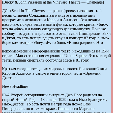
(Bucky & John Pizzarelli at the Vineyard Theatre — Challenge)
ДС: «Send In The Clowns» — расшифровку названия этой
песни Стивена Сондхайма вы найдете в предыдущей
программе в исполнении Карр и н Аллисон. Эта певица
настолько понравилась нашим фанам, которые кричат «бис»,
что на «бис» я и начну следующую десятиминутку. Пока же
сообщу, что дуэт гитаристов это отец и сын Пиццарелли, Баки
и Джон, то есть четырнадцать струн и концерт 87 года в нью-
йоркском театре «Vineyard», то бишь «Виноградник». Это
некоммерческий внебродвейский театр, находящийся на 15-й
стрит в Манхэттене совсем рядом с Union Square. Это молодой
театр, первый спектакль состоялся здесь в 81 году.
Краткая сводка последних мировых новостей и волшебница
Каррин Аллисон в самом начале второй части «Времени
Джаза»:
News Headlines
ID-2 Второй сегодняшний гитарист Джо Пасс родился на
старый Новый Год — 13 января 1929 года в Нью-Брансуике,
Нью-Джерси. То есть почти на три года позже Баки
Пиццарелли, но в тех же краях. Папаша его Мариано