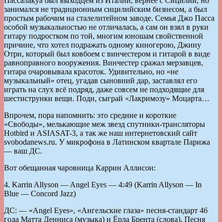
Пассалакуа был выходцем из Италии, вернее с Сицилии, но
занимался не традиционным сицилийским бизнесом, а был
простым рабочим на сталелитейном заводе. Семья Джо Пасса
особой музыкальностью не отличалась, а сам он взял в руки
гитару подростком по той, многим юношам свойственной
причине, что хотел подражать одному киногерою, Джину
Отри, который был ковбоем с винчестером и гитарой в виде
равноправного вооружения. Винчестер сражал мерзавцев,
гитара очаровывала красоток. Удивительно, но «не
музыкальный» отец, угадав сыновний дар, заставлял его
играть на слух всё подряд, даже совсем не подходящие для
шестиструнки вещи. Поди, сыграй «Лакримозу» Моцарта…
Впрочем, пора напомнить: это средние и короткие
«Свободы», мелькающие меж звезд спутники-трансляторы
Hotbird и ASIASAT-3, а так же наш интернетовский сайт
svobodanews.ru. У микрофона в Латинском квартале Парижа
— ваш ДС.
Вот обещанная чаровница Каррин Аллисон:
4. Karrin Allyson — Angel Eyes — 4:49 (Karrin Allyson — In
Blue — Concord Jazz)
ДС: — «Angel Eyes», «Ангельские глаза» песня-стандарт 46
года Матта Денниса (музыка) и Ёрла Брента (слова). Песня