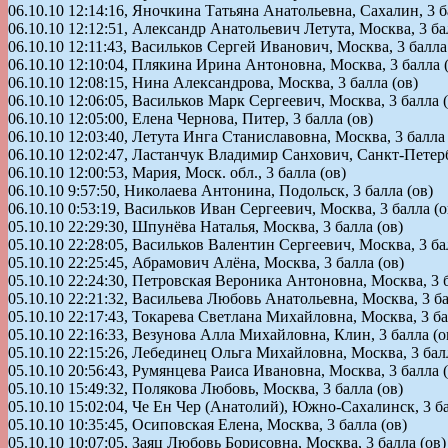
06.10.10 12:14:16, Яночкина Татьяна Анатольевна, Сахалин, 3 б
06.10.10 12:12:51, Александр Анатольевич Летута, Москва, 3 ба
06.10.10 12:11:43, Васильков Сергей Иванович, Москва, 3 балла
06.10.10 12:10:04, Плякина Ирина Антоновна, Москва, 3 балла 
06.10.10 12:08:15, Нина Александрова, Москва, 3 балла (ов)
06.10.10 12:06:05, Васильков Марк Сергеевич, Москва, 3 балла (
06.10.10 12:05:00, Елена Чернова, Питер, 3 балла (ов)
06.10.10 12:03:40, Летута Инга Станиславовна, Москва, 3 балла 
06.10.10 12:02:47, Ластанчук Владимир Санхович, Санкт-Петербу
06.10.10 12:00:53, Мария, Моск. обл., 3 балла (ов)
06.10.10 9:57:50, Николаева Антонина, Подольск, 3 балла (ов)
06.10.10 0:53:19, Васильков Иван Сергеевич, Москва, 3 балла (о
05.10.10 22:29:30, Шпунёва Наталья, Москва, 3 балла (ов)
05.10.10 22:28:05, Васильков Валентин Сергеевич, Москва, 3 ба
05.10.10 22:25:45, Абрамович Алёна, Москва, 3 балла (ов)
05.10.10 22:24:30, Петровская Вероника Антоновна, Москва, 3 б
05.10.10 22:21:32, Васильева Любовь Анатольевна, Москва, 3 ба
05.10.10 22:17:43, Токарева Светлана Михайловна, Москва, 3 ба
05.10.10 22:16:33, Везунова Алла Михайловна, Клин, 3 балла (о
05.10.10 22:15:26, Лебединец Ольга Михайловна, Москва, 3 балл
05.10.10 20:56:43, Румянцева Раиса Ивановна, Москва, 3 балла (
05.10.10 15:49:32, Полякова Любовь, Москва, 3 балла (ов)
05.10.10 15:02:04, Че Ен Чер (Анатолий), Южно-Сахалинск, 3 ба
05.10.10 10:35:45, Осиповская Елена, Москва, 3 балла (ов)
05.10.10 10:07:05, Заяц Любовь Борисовна, Москва, 3 балла (ов)