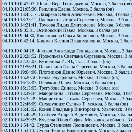
05.10.10 0:47:07, Шеина Вера Геннадьевна, Москва, 3 балла (ов)
04.10.10 21:05:30, Рыклина Елена, Москва, 3 балла (ов)
04.10.10 18:45:17, Лазарева Юлия Алексеевна, Москва, 3 балла (
04.10.10 18:33:11, Павлыгина Лидия Сергеевна, Москва, 3 балла
04.10.10 14:21:41, Трусова Лидия Дмитриевна, Москва, 3 балла 
04.10.10 9:35:31, Осиповский Павел, Москва, 3 балла (ов)
04.10.10 9:04:30, Ключникова Ольга Борисовна, Москва, 3 балла
04.10.10 0:42:14, Кошман Ксения Владимировна, Москва, 3 балл
04.10.10 0:04:16, Фролов Александр Геннадьевич, Москва, 3 бал
03.10.10 23:28:52, Прокопьева Светлана Сергеевна, Москва, 3 ба
03.10.10 22:32:03, Кузнецова И. Ю., Тула, 3 балла (ов)
03.10.10 21:56:21, Павлыгина Елена Сергеевна, Москва, 3 балла
03.10.10 19:04:06, Плотников Денис Юрьевич, Москва, 3 балла 
03.10.10 16:20:50, Белла Эдуардовна, Москва, 3 балла (ов)
03.10.10 16:18:03, Шелякин Павел, Москва, 3 балла (ов)
03.10.10 16:13:03, Трегубова Динара, Москва, 3 балла (ов)
03.10.10 13:39:34, Маюрихина Татьяна Сергеевна, Москва, 3 бал
03.10.10 13:32:39, Маюрихина Татьяна Сергеевеа, Москва, 3 бал
02.10.10 22:46:09, Сихарулидзе Сулико Т., москва, 3 балла (ов)
02.10.10 16:43:02, Конев Владимир Викторович, Ульяновск, 3 ба
02.10.10 15:46:29, Сгибнев Андрей Вадимович, Москва, 3 балла
02.10.10 14:39:25, Куусела Юлия София, Московская область, 3 
02.10.10 1:54:42, Сурда Станислав Леонидович, Москва, 3 балла
02.10.10 1:53:13, Сурда Леонид Валентинович, Москва, 3 балла 