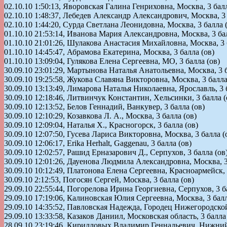
02.10.10 1:50:13, Яворовская Галина Генриховна, Москва, 3 балл
02.10.10 1:48:37, Лебедев Александр Александрович, Москва, 3 
02.10.10 1:44:20, Сурда Светлана Леонидовна, Москва, 3 балла 
01.10.10 21:53:14, Иванова Мария Александровна, Москва, 3 бал
01.10.10 21:01:26, Шулакова Анастасия Михайловна, Москва, 3 
01.10.10 14:45:47, Абрамова Екатерина, Москва, 3 балла (ов)
01.10.10 13:09:04, Гулякова Елена Сергеевна, МО, 3 балла (ов)
30.09.10 23:01:29, Мартынова Наталья Анатольевна, Москва, 3 б
30.09.10 19:25:58, Жукова Славяна Викторовна, Москва, 3 балла
30.09.10 13:13:49, Лимарова Наталья Николаевна, Ярославль, 3 
30.09.10 12:18:46, Литвинчук Константин, Хельсинки, 3 балла (
30.09.10 12:13:52, Белов Геннадий, Ванкувер, 3 балла (ов)
30.09.10 12:10:29, Козавкова Л. А., Москва, 3 балла (ов)
30.09.10 12:09:04, Наталья Х., Красногорск, 3 балла (ов)
30.09.10 12:07:50, Гусева Лариса Викторовна, Москва, 3 балла (
30.09.10 12:06:17, Erika Herhalt, Gaggenau, 3 балла (ов)
30.09.10 12:02:57, Рашид Ерназарович Д., Серпухов, 3 балла (ов
30.09.10 12:01:26, Дауенова Людмила Александровна, Москва, 3
30.09.10 10:12:49, Платонова Елена Сергеевна, Красноармейск, 
30.09.10 2:12:53, Погосян Сергей, Москва, 3 балла (ов)
29.09.10 22:55:44, Погорелова Ирина Георгиевна, Серпухов, 3 б
29.09.10 17:19:06, Калиновская Юлия Сергеевна, Москва, 3 балл
29.09.10 14:35:52, Павловская Надежда, Городец Нижегородской 
29.09.10 13:33:58, Казаков Даниил, Московская область, 3 балла
28.09.10 23:19:46, Кирилловых Владимир Геннадьевич, Нижний 