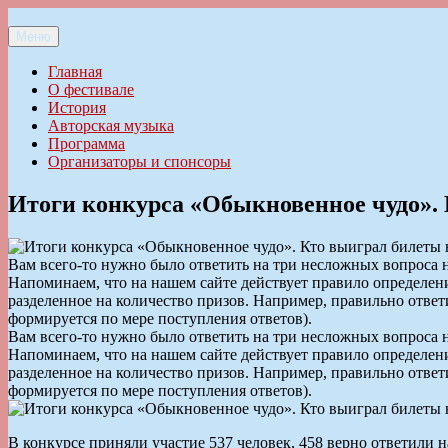
Перейти
к
Меню
Ильменский фестиваль авторской песни
содержимому
Главная
О фестивале
История
Авторская музыка
Программа
Организаторы и спонсоры
Итоги конкурса «Обыкновенное чудо».
Вам всего-то нужно было ответить на три несложных вопроса 
Напоминаем, что на нашем сайте действует правило определен
разделенное на количество призов. Например, правильно ответ
формируется по мере поступления ответов).
Вам всего-то нужно было ответить на три несложных вопроса 
Напоминаем, что на нашем сайте действует правило определен
разделенное на количество призов. Например, правильно ответ
формируется по мере поступления ответов).
В конкурсе приняли участие 537 человек, 458 верно ответили н