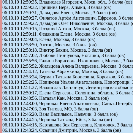
06.10.10 12:59:35, Владислав Игоревич, Моск. обл., 3 балла (ов)
06.10.10 12:59:32, Гришина Вера, Химки, 3 балла (ов)
06.10.10 12:59:31, Давыдова Елена, Москва, 3 балла (ов)
06.10.10 12:59:27, Филатов Артём Антонович, Ефремов, 3 балла
06.10.10 12:59:22, Давыдов Олег Николаевич, Москва, 3 балла (
06.10.10 12:59:15, Поздноd Антон, Москва, 3 балла (ов)
06.10.10 12:59:11, Федякина Елена, Москва, 3 балла (ов)
06.10.10 12:59:04, Елена, Москва, 3 балла (ов)
06.10.10 12:58:50, Антон, Москва, 3 балла (ов)
06.10.10 12:58:18, Виктор Бахин, Москва, 3 балла (ов)
06.10.10 12:57:02, Любовь Пинчукова, Ноглики, 3 балла (ов)
06.10.10 12:55:56, Галина Борисовна Иконникова, Москва, 3 бал
06.10.10 12:55:52, Жильцова Алена Валерьевна, Москва, 3 балла
06.10.10 12:54:12, Татьяна Абрамкина, Москва, 3 балла (ов)
06.10.10 12:53:24, Берман Татьяна Борисовна, Корсаков, 3 балла
06.10.10 12:52:25, Новикова Ульяна Анатольевна, Новотроицк, 3
06.10.10 12:51:27, Владислав Ластанчук, Ленинградская область,
06.10.10 12:50:17, Елена Сергеевна Солопина, область, 3 балла 
06.10.10 12:48:56, Наталья Кан, Москва, 3 балла (ов)
06.10.10 12:48:00, Черновал Елена Анатольевна, Санкт-Петербург
06.10.10 12:47:03, Зоя Титова, МО, 3 балла (ов)
06.10.10 12:46:20, Ваня Васильков, Нальчик, 3 балла (ов)
06.10.10 12:44:55, Чернова Татьяна, Ейск, 3 балла (ов)
06.10.10 12:44:15, Карташова Зоя Сергеевна, Климовск, 3 балла 
06.10.10 12:43:24, Осадчий Дмитрий, Москва, 3 балла (ов)