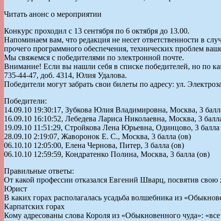
Читать анонс о мероприятии
Конкурс проходил с 13 сентября по 6 октября до 13.00.
Напоминаем вам, что редакция не несет ответственности в случ
прочего программного обеспечения, технических проблем ваш
Мы свяжемся с победителями по электронной почте.
Внимание! Если вы нашли себя в списке победителей, но по как
735-44-47, доб. 4314, Юлия Удалова.
Победители могут забрать свои билеты по адресу: ул. Электрозав
Победители:
14.09.10 19:30:17, Зубкова Юлия Владимировна, Москва, 3 балла
16.09.10 16:10:52, Лебедева Лариса Николаевна, Москва, 3 балла
19.09.10 11:51:29, Стройкова Лена Юрьевна, Одинцово, 3 балла 
28.09.10 2:19:07, Жаворонок Е. С., Москва, 3 балла (ов)
06.10.10 12:05:00, Елена Чернова, Питер, 3 балла (ов)
06.10.10 12:59:59, Кондратенко Полина, Москва, 3 балла (ов)
Правильные ответы:
От какой профессии отказался Евгений Шварц, посвятив свою 
Юрист
В каких горах располагалась усадьба волшебника из «Обыкнов
Карпатских горах
Кому адресованы слова Короля из «Обыкновенного чуда»: «все 