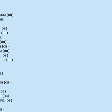
лла (ов)
ов)
(ов)
 (ов)
в)
(ов)
 (ов)
а (ов)
 (ов)
лла (ов)
в)
а (ов)
(ов)
а (ов)
ла (ов)
в)