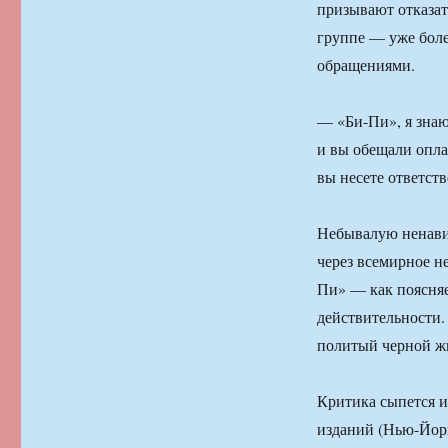
призывают отказать
группе — уже боле
обращениями.
— «Би-Пи», я знаю,
и вы обещали опла
вы несете ответст
Небывалую ненави
через всемирное н
Пи» — как поясняе
действительности.
политый черной ж
Критика сыпется и
изданий (Нью-Йорк