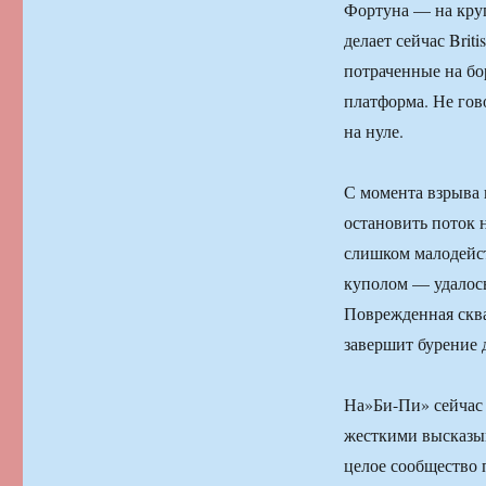
Фортуна — на кру
делает сейчас Brit
потраченные на бор
платформа. Не гов
на нуле.
С момента взрыва 
остановить поток 
слишком малодейст
куполом — удалось
Поврежденная сква
завершит бурение 
На»Би-Пи» сейчас 
жесткими высказыв
целое сообщество 