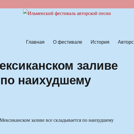
ской песни
Главная
О фестивале
История
Авторс
ексиканском заливе
 по наихудшему