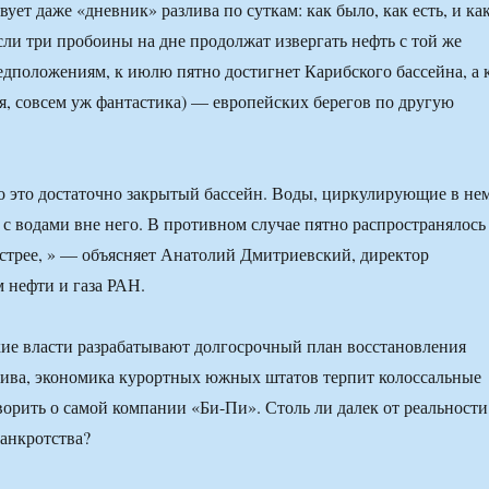
ет даже «дневник» разлива по суткам: как было, как есть, и как
если три пробоины на дне продолжат извергать нефть с той же
едположениям, к июлю пятно достигнет Карибского бассейна, а 
ся, совсем уж фантастика) — европейских берегов по другую
о это достаточно закрытый бассейн. Воды, циркулирующие в нем
с водами вне него. В противном случае пятно распространялось
стрее, » — объясняет Анатолий Дмитриевский, директор
 нефти и газа РАН.
ие власти разрабатывают долгосрочный план восстановления
лива, экономика курортных южных штатов терпит колоссальные
ворить о самой компании «Би-Пи». Столь ли далек от реальности
банкротства?