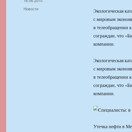
Автор
Опубликовано
16.06.2010
Рубрики
Новости
Экологическая кат
с мировым экономи
в телеобращении к
сограждан, что «Б
компании.
Экологическая кат
с мировым экономи
в телеобращении к
сограждан, что «Б
компании.
Утечка нефти в Ме