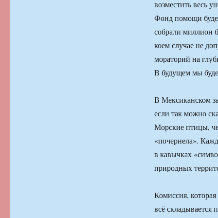
возместить весь ущ
Фонд помощи будет
собрали миллион б
коем случае не до
мораторий на глуб
В будущем мы буде
В Мексиканском за
если так можно ска
Морские птицы, че
«почернела». Кажд
в кавычках «симво
природных террито
Комиссия, которая
всё складывается 