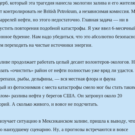
ерб, который эта трагедия нанесла экологии залива и его жителя
 контролировать не British Petroleum, а независимая комиссия. 
аррелей нефти, но этого недостаточно. Главная задача — ни в
пустить повторения подобной катастрофы. Я уже ввел 6-месячны
инное бурение. Нам надо убедиться, что это абсолютно безопасно
м переходить на чистые источники энергии.
ливе продолжает работать целый десант волонтеров-экологов. 
зать «очистить» район от нефти полностью уже вряд ли удастся.
репахи, рыбы, дельфины, — вся местная флора и фауна
ый из фотоснимков с места катастрофы смело мог бы стать таки
лом» разлива нефти у берегов США. Он затронул около 20
рий. А сколько живого, и вовсе не подсчитать.
 изучает ситуацию в Мексиканском заливе, пришла к выводу, чт
по наихудшему сценарию. Ну, а прогнозы встречаются и вовсе