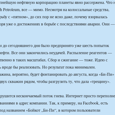
пнейшую нефтяную корпорацию планеты явно рассержена. Что 
ish Petroleum, все — мимо. Несмотря на колоссальные средства,
ьбу с «пятном», до сих пор не ясно даже, почему взорвалась
оря уже о достижениях в борьбе с последствиями аварии. Они —
и до сегодняшнего дня было предпринято уже шесть попыток
нефти. Все они закончились неудачей. Распыление реагентов —
венно в таких масштабах. Сбор и сжигание — тоже. Идею с
 вроде бы реализовать. Но результат пока минимален.
жина, вероятно, будет фонтанировать до августа, когда «Би-Пи»
двух скважин рядом, чтобы разгрузить ту, что дала «трещину».
рушится нескончаемый поток гнева. Интернет просто переполн
аниями в адрес компании. Так, к примеру, на Facebook, есть
под названием «Бойкот „Би-Пи“, в котором пользователи