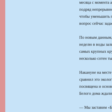
месяца с момента 
подряд непрерывног
чтобы уменьшить п
вопрос сейчас зад
По новым данным, 
неделю в воды зали
самых крупных кру
несколько сотен ты
Накануне на месте
сравнил это эколог
посвящена и основ
Белого дома ждали,
— Мы заставим «Би