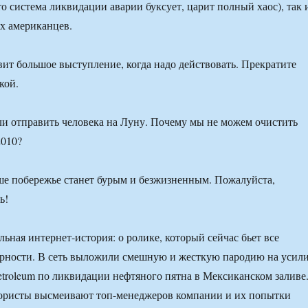
то система ликвидации аварии буксует, царит полный хаос), так 
х американцев.
ит большое выступление, когда надо действовать. Прекратите
кой.
и отправить человека на Луну. Почему мы не можем очистить
2010?
е побережье станет бурым и безжизненным. Пожалуйста,
ь!
льная интернет-история: о ролике, который сейчас бьет все
ярности. В сеть выложили смешную и жесткую пародию на усил
Petroleum по ликвидации нефтяного пятна в Мексиканском заливе
ристы высмеивают топ-менеджеров компании и их попытки