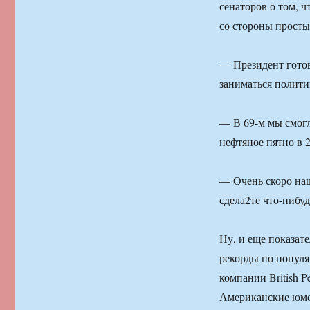
сенаторов о том, ч
со стороны просты
— Президент готов
заниматься полити
— В 69-м мы смогл
нефтяное пятно в 
— Очень скоро наш
сдела2те что-нибуд
Ну, и еще показате
рекорды по попул
компании British 
Американские юмо