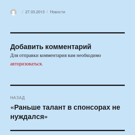
Автор
Опубликовано
Рубрики
27.03.2013
Новости
Добавить комментарий
Для отправки комментария вам необходимо
авторизоваться
.
Навигация
НАЗАД
по
«Раньше талант в спонсорах не
Предыдущая
нуждался»
запись:
записям