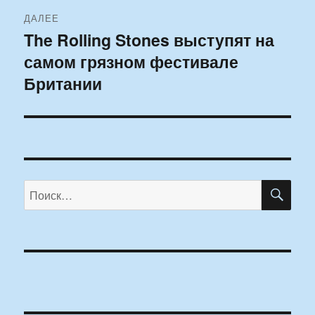
ДАЛЕЕ
The Rolling Stones выступят на
Следующая
самом грязном фестивале
запись:
Британии
ПО
Искать: