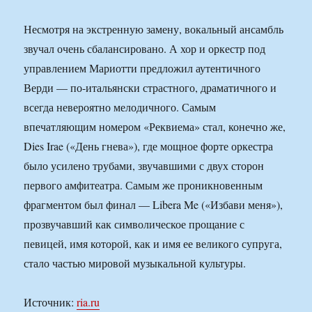
Несмотря на экстренную замену, вокальный ансамбль
звучал очень сбалансировано. А хор и оркестр под
управлением Мариотти предложил аутентичного
Верди — по-итальянски страстного, драматичного и
всегда невероятно мелодичного. Самым
впечатляющим номером «Реквиема» стал, конечно же,
Dies Irae («День гнева»), где мощное форте оркестра
было усилено трубами, звучавшими с двух сторон
первого амфитеатра. Самым же проникновенным
фрагментом был финал — Libera Me («Избави меня»),
прозвучавший как символическое прощание с
певицей, имя которой, как и имя ее великого супруга,
стало частью мировой музыкальной культуры.
Источник:
ria.ru