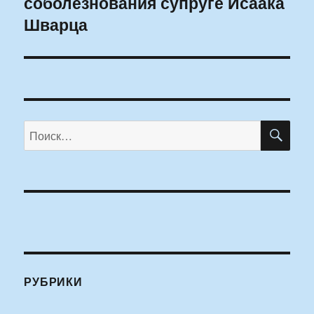
соболезнования супруге Исаака
Шварца
ПО
Искать:
РУБРИКИ