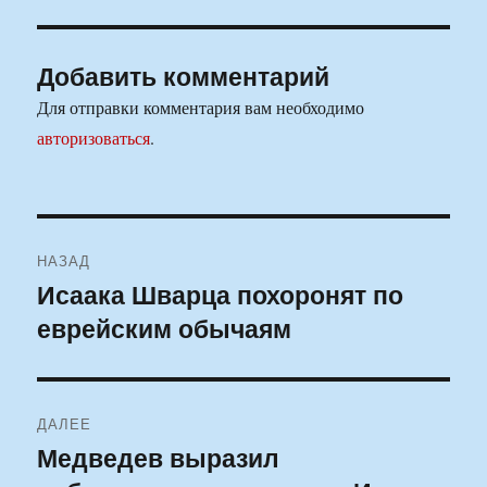
Добавить комментарий
Для отправки комментария вам необходимо
авторизоваться
.
Навигация
НАЗАД
по
Исаака Шварца похоронят по
Предыдущая
еврейским обычаям
запись:
записям
ДАЛЕЕ
Медведев выразил
Следующая
запись: