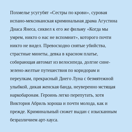
Похмелье усугубят «Сестры по крови», суровая
испано-мексиканская криминальная драма Агустина
Диаса Янеса, сиквел к его же фильму «Когда мы
умрем, никто о нас не вспомнит», которого почти
никто не видел. Превосходно снятые убийства,
страстные минеты, девка в красном платье,
собирающая автомат из велосипеда, долгие сине-
зелено-желтые путешествия по коридорам и
переулкам, прекрасный Диего Луна с безмятежной
улыбкой, дикая женская банда, неуверенно мстящая
наркобаронам. Героинь легко перепутать, хотя
Виктория Абриль хороша и почти молода, как и
прежде. Криминальный сюжет выдан с изысканным
безразличием арт-хауса.