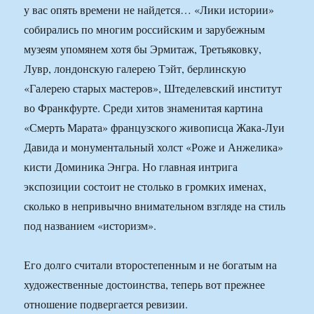
у вас опять времени не найдется… «Лики истории»
собирались по многим российским и зарубежным
музеям упомянем хотя бы Эрмитаж, Третьяковку,
Лувр, лондонскую галерею Тэйт, берлинскую
«Галерею старых мастеров», Штеделевский институт
во Франкфурте. Среди хитов знаменитая картина
«Смерть Марата» французского живописца Жака-Луи
Давида и монументальный холст «Роже и Анжелика»
кисти Доминика Энгра. Но главная интрига
экспозиции состоит не столько в громких именах,
сколько в непривычно внимательном взгляде на стиль
под названием «историзм».
Его долго считали второстепенным и не богатым на
художественные достоинства, теперь вот прежнее
отношение подвергается ревизии.