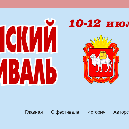
ской песни
Главная
О фестивале
История
Авторс