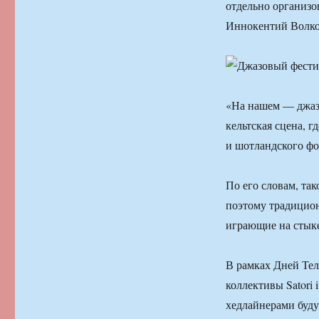
отдельно организо
Иннокентий Волко
«На нашем — джазо
кельтская сцена, 
и шотландского фо
По его словам, та
поэтому традицион
играющие на стыке
В рамках Дней Тел
коллективы Satori 
хедлайнерами буду