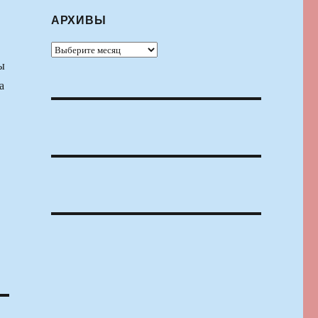
АРХИВЫ
Архивы
ы
а