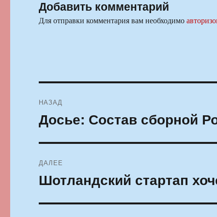
Добавить комментарий
Для отправки комментария вам необходимо
авторизо
Навигация
НАЗАД
по
Досье: Состав сборной Р
Предыдущая
запись:
записям
ДАЛЕЕ
Шотландский стартап хоч
Следующая
запись: