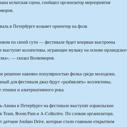
вана кельтская сцена, сообщил организатор мероприятия
моров.
вом по своей сути — фестивале будет впервые выстроена
где выступят коллективы, играющие музыку на основе ирландског
лка», — сказал Волкоморов.
кое решение навеяно популярностью фолка среди молодежи,
ный для фестиваля джаз будут «разбавлять» коллективы,
 этники и альтернативного рока.
ь-Авива в Петербурге на фестивале выступят израильские
in Team, Boom Pam и A-Collective. По словам организатора,
т датчане Jordans Drive, которые стали главным открытием