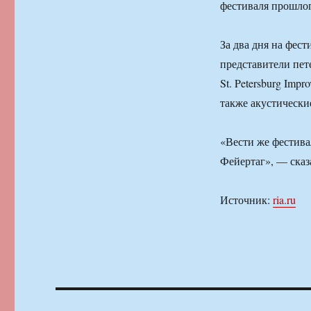
фестиваля прошлог
За два дня на фес
представители пет
St. Petersburg Impr
также акустические
«Вести же фестива
Фейертаг», — сказ
Источник:
ria.ru