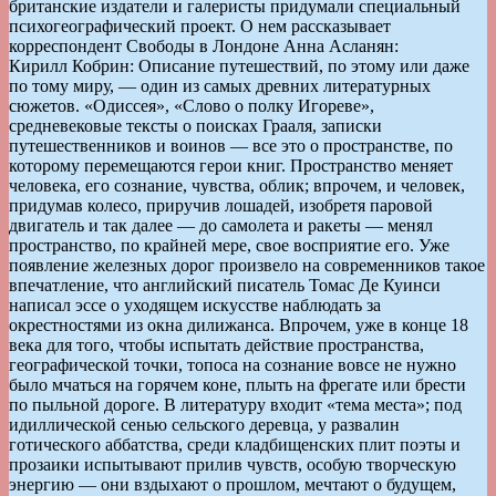
британские издатели и галеристы придумали специальный
психогеографический проект. О нем рассказывает
корреспондент Свободы в Лондоне Анна Асланян:
Кирилл Кобрин: Описание путешествий, по этому или даже
по тому миру, — один из самых древних литературных
сюжетов. «Одиссея», «Слово о полку Игореве»,
средневековые тексты о поисках Грааля, записки
путешественников и воинов — все это о пространстве, по
которому перемещаются герои книг. Пространство меняет
человека, его сознание, чувства, облик; впрочем, и человек,
придумав колесо, приручив лошадей, изобретя паровой
двигатель и так далее — до самолета и ракеты — менял
пространство, по крайней мере, свое восприятие его. Уже
появление железных дорог произвело на современников такое
впечатление, что английский писатель Томас Де Куинси
написал эссе о уходящем искусстве наблюдать за
окрестностями из окна дилижанса. Впрочем, уже в конце 18
века для того, чтобы испытать действие пространства,
географической точки, топоса на сознание вовсе не нужно
было мчаться на горячем коне, плыть на фрегате или брести
по пыльной дороге. В литературу входит «тема места»; под
идиллической сенью сельского деревца, у развалин
готического аббатства, среди кладбищенских плит поэты и
прозаики испытывают прилив чувств, особую творческую
энергию — они вздыхают о прошлом, мечтают о будущем,