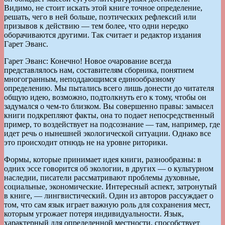
Видимо, не стоит искать этой книге точное определение,
решать, чего в ней больше, поэтических рефлексий или
призывов к действию — тем более, что одни нередко
оборачиваются другими. Так считает и редактор издания
Гарет Эванс.
Гарет Эванс: Конечно! Новое очарование всегда
представлялось нам, составителям сборника, понятием
многогранным, неподдающимся единообразному
определению. Мы пытались всего лишь донести до читателя
общую идею, возможно, подтолкнуть его к тому, чтобы он
задумался о чем-то близком. Вы совершенно правы: замысел
книги подкрепляют факты, она то подает непосредственный
пример, то воздействует на подсознание — там, например, где
идет речь о нынешней экологической ситуации. Однако все
это происходит отнюдь не на уровне риторики.
Формы, которые принимает идея книги, разнообразны: в
одних эссе говорится об экологии, в других — о культурном
наследии, писатели рассматривают проблемы духовные,
социальные, экономические. Интересный аспект, затронутый
в книге, — лингвистический. Один из авторов рассуждает о
том, что сам язык играет важную роль для сохранения мест,
которым угрожает потеря индивидуальности. Язык,
характерный для определенной местности, способствует