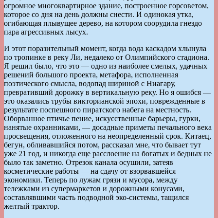
огромное многоквартирное здание, построенное горсоветом,
которое со дня на день должны снести. И одинокая утка,
огибающая плывущее дерево, на котором соорудила гнездо
пара агрессивных лысух.
И этот поразительный момент, когда вода каскадом хлынула
по тропинке в реку Ли, недалеко от Олимпийского стадиона.
Я решил было, что это — одно из наиболее смелых, удачных
решений большого проекта, метафора, исполненная
поэтического смысла, водопад шириной с Ниагару,
превративший дорожку в вертикальную реку. Но я ошибся —
это оказались трубы викторианской эпохи, поврежденные в
результате поспешного пиратского набега на местность.
Оборванное птичье пение, искусственные барьеры, гурки,
нанятые охранниками, — досадные приметы печального века
просвещения, отложенного на неопределенный срок. Китаец,
бегун, обливавшийся потом, рассказал мне, что бывает тут
уже 21 год, и никогда еще расслоение на богатых и бедных не
было так заметно. Отрезок канала осушили, затеяв
косметические работы — на сдачу от взорвавшейся
экономики. Теперь по лужам грязи и мусора, между
тележками из супермаркетов и дорожными конусами,
составлявшими часть подводной эко-системы, тащился
желтый трактор.