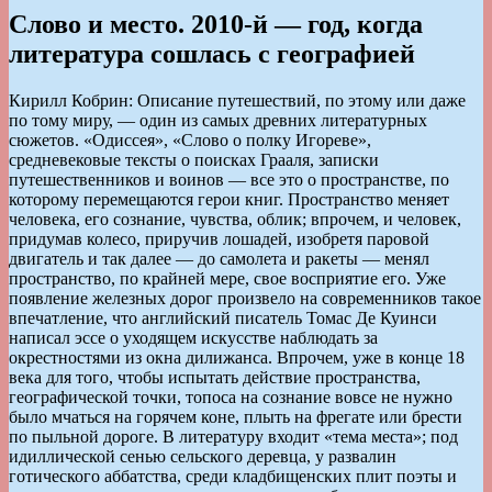
Слово и место. 2010-й — год, когда
литература сошлась с географией
Кирилл Кобрин: Описание путешествий, по этому или даже
по тому миру, — один из самых древних литературных
сюжетов. «Одиссея», «Слово о полку Игореве»,
средневековые тексты о поисках Грааля, записки
путешественников и воинов — все это о пространстве, по
которому перемещаются герои книг. Пространство меняет
человека, его сознание, чувства, облик; впрочем, и человек,
придумав колесо, приручив лошадей, изобретя паровой
двигатель и так далее — до самолета и ракеты — менял
пространство, по крайней мере, свое восприятие его. Уже
появление железных дорог произвело на современников такое
впечатление, что английский писатель Томас Де Куинси
написал эссе о уходящем искусстве наблюдать за
окрестностями из окна дилижанса. Впрочем, уже в конце 18
века для того, чтобы испытать действие пространства,
географической точки, топоса на сознание вовсе не нужно
было мчаться на горячем коне, плыть на фрегате или брести
по пыльной дороге. В литературу входит «тема места»; под
идиллической сенью сельского деревца, у развалин
готического аббатства, среди кладбищенских плит поэты и