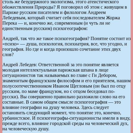
столь же безудержного экологизма, этого атеистического
обожествления Природы? Я поговорил об этом с живущим в
Париже русским писателем и филологом Андреем
Лебедевым, который считает себя последователем Жоржа
Перека — и, конечно же, современным (и чуть ли не
единственным русским) психогеографом:
Андрей, так что же такое психогеография? Понятие состоит из
«психо» — душа, психология, психиатрия, все, что угодно, и
география. Но где и когда произошло сочетание этих двух
слов?
Андрей Лебедев: Ответственной за это понятие является
молодая интеллектуальная парижская шпана в лице
ситуационистов так называемых во главе с Ги Дебором,
знаменитым французским философом и его приятелем, нашим
полусоотечественником Иваном Щегловым (он был по отцу
русским, по маме французом, но с отцом беседовал по-
русски). Вы совершенно правильно разложили слово на его
составные. В самом общем смысле психогеография — это
влияние географии на душу человека. Здесь следует
остановить следующий момент, что понятие это, конечно,
урбанистское. И психогеографы-ситуационисты имели в виду,
прежде всего, влияние городской среды на человеческий дух,
на человеческую душу.