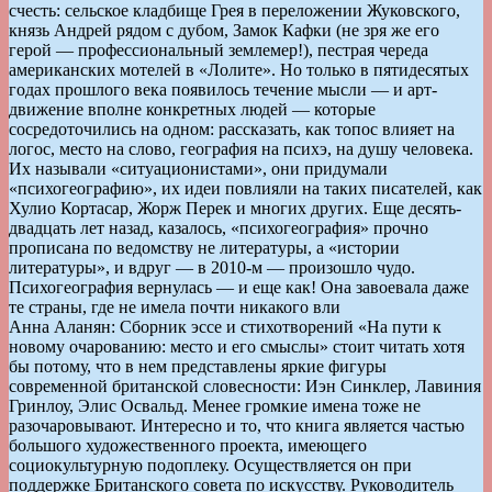
счесть: сельское кладбище Грея в переложении Жуковского,
князь Андрей рядом с дубом, Замок Кафки (не зря же его
герой — профессиональный землемер!), пестрая череда
американских мотелей в «Лолите». Но только в пятидесятых
годах прошлого века появилось течение мысли — и арт-
движение вполне конкретных людей — которые
сосредоточились на одном: рассказать, как топос влияет на
логос, место на слово, география на психэ, на душу человека.
Их называли «ситуационистами», они придумали
«психогеографию», их идеи повлияли на таких писателей, как
Хулио Кортасар, Жорж Перек и многих других. Еще десять-
двадцать лет назад, казалось, «психогеография» прочно
прописана по ведомству не литературы, а «истории
литературы», и вдруг — в 2010-м — произошло чудо.
Психогеография вернулась — и еще как! Она завоевала даже
те страны, где не имела почти никакого вли
Анна Аланян: Сборник эссе и стихотворений «На пути к
новому очарованию: место и его смыслы» стоит читать хотя
бы потому, что в нем представлены яркие фигуры
современной британской словесности: Иэн Синклер, Лавиния
Гринлоу, Элис Освальд. Менее громкие имена тоже не
разочаровывают. Интересно и то, что книга является частью
большого художественного проекта, имеющего
социокультурную подоплеку. Осуществляется он при
поддержке Британского совета по искусству. Руководитель