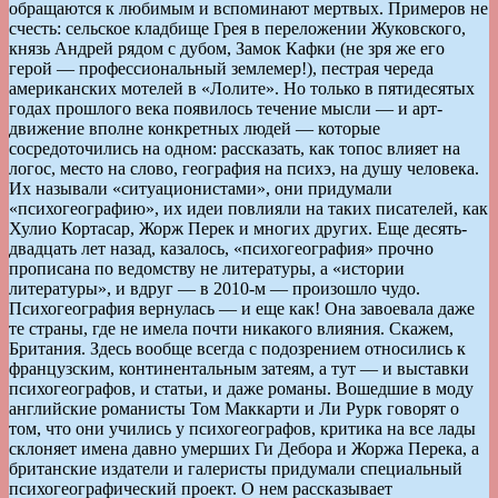
обращаются к любимым и вспоминают мертвых. Примеров не
счесть: сельское кладбище Грея в переложении Жуковского,
князь Андрей рядом с дубом, Замок Кафки (не зря же его
герой — профессиональный землемер!), пестрая череда
американских мотелей в «Лолите». Но только в пятидесятых
годах прошлого века появилось течение мысли — и арт-
движение вполне конкретных людей — которые
сосредоточились на одном: рассказать, как топос влияет на
логос, место на слово, география на психэ, на душу человека.
Их называли «ситуационистами», они придумали
«психогеографию», их идеи повлияли на таких писателей, как
Хулио Кортасар, Жорж Перек и многих других. Еще десять-
двадцать лет назад, казалось, «психогеография» прочно
прописана по ведомству не литературы, а «истории
литературы», и вдруг — в 2010-м — произошло чудо.
Психогеография вернулась — и еще как! Она завоевала даже
те страны, где не имела почти никакого влияния. Скажем,
Британия. Здесь вообще всегда с подозрением относились к
французским, континентальным затеям, а тут — и выставки
психогеографов, и статьи, и даже романы. Вошедшие в моду
английские романисты Том Маккарти и Ли Рурк говорят о
том, что они учились у психогеографов, критика на все лады
склоняет имена давно умерших Ги Дебора и Жоржа Перека, а
британские издатели и галеристы придумали специальный
психогеографический проект. О нем рассказывает