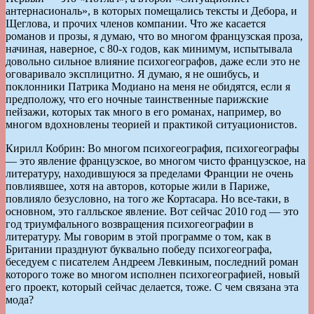
антернасиональ», в которых помещались тексты и Дебора, и
Щеглова, и прочих членов компании. Что же касается
романов и прозы, я думаю, что во многом французская проза,
начиная, наверное, с 80-х годов, как минимум, испытывала
довольно сильное влияние психогеографов, даже если это не
оговаривало эксплицитно. Я думаю, я не ошибусь, и
поклонники Патрика Модиано на меня не обидятся, если я
предположу, что его ночные таинственные парижские
пейзажи, которых так много в его романах, например, во
многом вдохновлены теорией и практикой ситуационистов.
Кирилл Кобрин: Во многом психогеография, психогеографы
— это явление французское, во многом чисто французское, на
литературу, находившуюся за пределами Франции не очень
повлиявшее, хотя на авторов, которые жили в Париже,
повлияло безусловно, на того же Кортасара. Но все-таки, в
основном, это галльское явление. Вот сейчас 2010 год — это
год триумфального возвращения психогеографии в
литературу. Мы говорим в этой программе о том, как в
Британии празднуют буквально победу психогеографа,
беседуем с писателем Андреем Левкиным, последний роман
которого тоже во многом исполнен психогеографией, новый
его проект, который сейчас делается, тоже. С чем связана эта
мода?