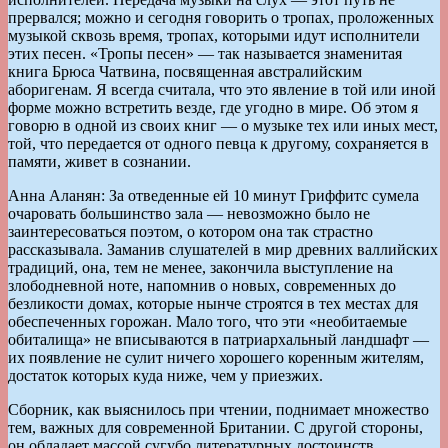
прервался; можно и сегодня говорить о тропах, проложенных
музыкой сквозь время, тропах, которыми идут исполнители
этих песен. «Тропы песен» — так называется знаменитая
книга Брюса Чатвина, посвященная австралийским
аборигенам. Я всегда считала, что это явление в той или иной
форме можно встретить везде, где угодно в мире. Об этом я
говорю в одной из своих книг — о музыке тех или иных мест,
той, что передается от одного певца к другому, сохраняется в
памяти, живет в сознании.
Анна Аланян: За отведенные ей 10 минут Гриффитс сумела
очаровать большинство зала — невозможно было не
заинтересоваться поэтом, о котором она так страстно
рассказывала. Заманив слушателей в мир древних валлийских
традиций, она, тем не менее, закончила выступление на
злободневной ноте, напомнив о новых, современных до
безликости домах, которые нынче строятся в тех местах для
обеспеченных горожан. Мало того, что эти «необитаемые
обиталища» не вписываются в патриархальный ландшафт —
их появление не сулит ничего хорошего коренным жителям,
достаток которых куда ниже, чем у приезжих.
Сборник, как выяснилось при чтении, поднимает множество
тем, важных для современной Британии. С другой стороны,
он обладает массой сугубо литературных достоинств.