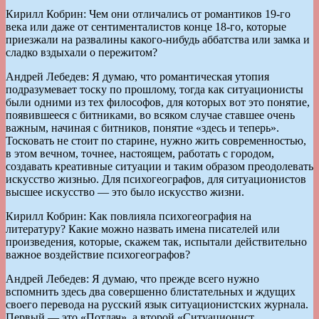
Кирилл Кобрин: Чем они отличались от романтиков 19-го
века или даже от сентименталистов конце 18-го, которые
приезжали на развалины какого-нибудь аббатства или замка и
сладко вздыхали о пережитом?
Андрей Лебедев: Я думаю, что романтическая утопия
подразумевает тоску по прошлому, тогда как ситуационисты
были одними из тех философов, для которых вот это понятие,
появившееся с битниками, во всяком случае ставшее очень
важным, начиная с битников, понятие «здесь и теперь».
Тосковать не стоит по старине, нужно жить современностью,
в этом вечном, точнее, настоящем, работать с городом,
создавать креативные ситуации и таким образом преодолевать
искусство жизнью. Для психогеографов, для ситуационистов
высшее искусство — это было искусство жизни.
Кирилл Кобрин: Как повлияла психогеография на
литературу? Какие можно назвать имена писателей или
произведения, которые, скажем так, испытали действительно
важное воздействие психогеографов?
Андрей Лебедев: Я думаю, что прежде всего нужно
вспомнить здесь два совершенно блистательных и ждущих
своего перевода на русский язык ситуационистских журнала.
Первый — это «Потлач», а второй «Ситуационист