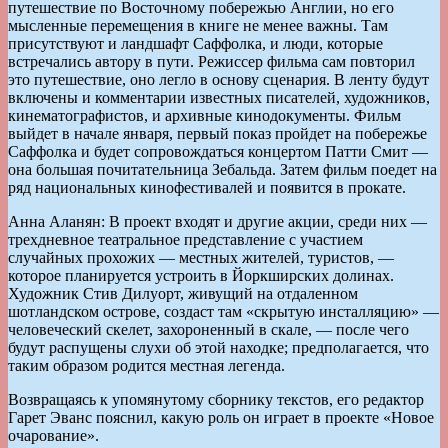
путешествие по Восточному побережью Англии, но его
мысленные перемещения в книге не менее важны. Там
присутствуют и ландшафт Саффолка, и люди, которые
встречались автору в пути. Режиссер фильма сам повторил
это путешествие, оно легло в основу сценария. В ленту будут
включены и комментарии известных писателей, художников,
кинематографистов, и архивные кинодокументы. Фильм
выйдет в начале января, первый показ пройдет на побережье
Саффолка и будет сопровождаться концертом Патти Смит —
она большая почитательница Зебальда. Затем фильм поедет на
ряд национальных кинофестивалей и появится в прокате.
Анна Аланян: В проект входят и другие акции, среди них —
трехдневное театральное представление с участием
случайных прохожих — местных жителей, туристов, —
которое планируется устроить в Йоркширских долинах.
Художник Стив Дилуорт, живущий на отдаленном
шотландском острове, создаст там «скрытую инсталляцию» —
человеческий скелет, захороненный в скале, — после чего
будут распущены слухи об этой находке; предполагается, что
таким образом родится местная легенда.
Возвращаясь к упомянутому сборнику текстов, его редактор
Гарет Эванс пояснил, какую роль он играет в проекте «Новое
очарование».