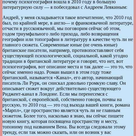
почему психогеография вошла в 2010 году в большую
литературную силу — я побеседовал с Андреем Левкиным:
Андрей, у меня складывается такое впечатление, что 2010 год
был, по крайней мере, в англо— и франкоязычной литературе,
отчасти в русскоязычной, мы поговорим сейчас об этом,
годом триумфального либо прихода, либо возвращения
географии или топографии в литературу в качестве чуть ли не
главного сюжета. Современные юные (не очень юные)
британские писатели, например, противопоставляют себя
существующей психологической, социальной, какой угодно
традиции в британской литературе и говорят, что нет, вот
психогеография, вот описание места и так далее — это то, что
сейчас именно надо. Роман вышел в этом году тоже
британский, называется «Канал», его автор, начинающий
писатель Ли Рурк, он снискал довольно громкую славу. Он
описывает сюжет вокруг действительно существующего
Риджент-канал в Лондоне. Если мы перенесемся с
британской, с европейской, собственно говоря, почвы на
русскую, то 2010 год — это год выхода вашей книги, романа
«Марпл», где пространство является чуть ли не главным
сюжетом. Более того, насколько я знаю, вы сейчас пишете
новую книгу, которая посвящена пространству и месту,
топониму под названием Вена. Вы всегда следовали этому
тренду, если так можно сказать, или он возник у вас