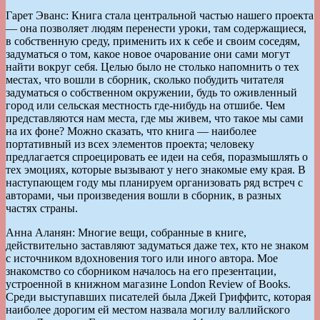
Гарет Эванс: Книга стала центральной частью нашего проекта
— она позволяет людям перенести уроки, там содержащиеся,
в собственную среду, применить их к себе и своим соседям,
задуматься о том, какое новое очарование они сами могут
найти вокруг себя. Целью было не столько напомнить о тех
местах, что вошли в сборник, сколько побудить читателя
задуматься о собственном окружении, будь то оживленный
город или сельская местность где-нибудь на отшибе. Чем
представляются нам места, где мы живем, что такое мы сами
на их фоне? Можно сказать, что книга — наиболее
портативный из всех элементов проекта; человеку
предлагается спроецировать ее идеи на себя, поразмышлять о
тех эмоциях, которые вызывают у него знакомые ему края. В
наступающем году мы планируем организовать ряд встреч с
авторами, чьи произведения вошли в сборник, в разных
частях страны.
Анна Аланян: Многие вещи, собранные в книге,
действительно заставляют задуматься даже тех, кто не знаком
с источником вдохновения того или иного автора. Мое
знакомство со сборником началось на его презентации,
устроенной в книжном магазине London Review of Books.
Среди выступавших писателей была Джей Гриффитс, которая
наиболее дорогим ей местом назвала могилу валлийского