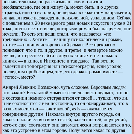
познавательным, он рассказывал людям о жизни,
необязательно, где они живут (а, может быть, и о других
странах), или об истории, он держал в сюжетном напряжении,
он давал некое наслаждение психологией, узнаванием. Сейчас
с появлением в 20 веке целого ряда новых искусств и уже в 21
тоже, почти все эти вещи, которыми роман был нагружен, они
исчезли. То есть эти вещи стали, что называется, «по
требованию». Хотите — напишу психологический роман,
хотите — напишу исторический роман. Все прекрасно
понимают, что и то, и другое, и третье, и четвертое можно
лучше, интереснее найти в других книгах и не только в
книгах — в кино, в Интернете и так далее. Так вот, не
является ли топография или психогеография, если угодно,
последним прибежищем, тем, что держит роман вместе —
«топос», место?
Андрей Левкин: Возможно, чуть сложнее. Взрослым людям
что важно? Есть такой момент: если человек ощущает, что он
в состоянии немного отстраниться от своей… тушки, что ли,
и не соотносится с ней постоянно, то он обнаруживает, что в
разных местах он — как таковой, as is — оказывается
совершенно другим. Находясь внутри другого города, он
какое-то количество своих связей, валентностей, ощущений,
чего-то еще, соотносит, они автоматически встраиваются в то,
как это устроено в этом городе. Получается какая-то другая