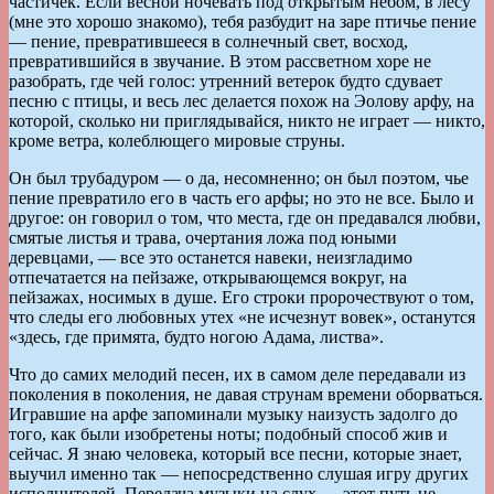
частичек. Если весной ночевать под открытым небом, в лесу
(мне это хорошо знакомо), тебя разбудит на заре птичье пение
— пение, превратившееся в солнечный свет, восход,
превратившийся в звучание. В этом рассветном хоре не
разобрать, где чей голос: утренний ветерок будто сдувает
песню с птицы, и весь лес делается похож на Эолову арфу, на
которой, сколько ни приглядывайся, никто не играет — никто,
кроме ветра, колеблющего мировые струны.
Он был трубадуром — о да, несомненно; он был поэтом, чье
пение превратило его в часть его арфы; но это не все. Было и
другое: он говорил о том, что места, где он предавался любви,
смятые листья и трава, очертания ложа под юными
деревцами, — все это останется навеки, неизгладимо
отпечатается на пейзаже, открывающемся вокруг, на
пейзажах, носимых в душе. Его строки пророчествуют о том,
что следы его любовных утех «не исчезнут вовек», останутся
«здесь, где примята, будто ногою Адама, листва».
Что до самих мелодий песен, их в самом деле передавали из
поколения в поколения, не давая струнам времени оборваться.
Игравшие на арфе запоминали музыку наизусть задолго до
того, как были изобретены ноты; подобный способ жив и
сейчас. Я знаю человека, который все песни, которые знает,
выучил именно так — непосредственно слушая игру других
исполнителей. Передача музыки на слух — этот путь не