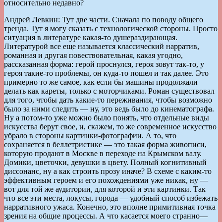
относительно недавно?
Андрей Левкин: Тут две части. Сначала по поводу общего
тренда. Тут я могу сказать с технологической стороны. Просто
ситуация в литературе какая-то душераздирающая.
Литературой все еще называется классический нарратив,
романная и другая повествовательная, какая угодно,
рассказанная форма: герой проснулся, героя зовут так-то, у
героя такие-то проблемы, он куда-то пошел и так далее. Это
примерно то же самое, как если бы машины продолжали
делать как кареты, только с моторчиками. Роман существовал
для того, чтобы дать какие-то переживания, чтобы возможно
было за ними следить — ну, это ведь было до кинематографа.
Ну а потом-то уже можно было понять, что отдельные виды
искусства берут свое, и, скажем, то же современное искусство
убрало в стороны картинки-фотографии. А то, что
сохраняется в беллетристике — это такая форма живописи,
которую продают в Москве в переходе на Крымском валу.
Домики, цветочки, девушки в цвету. Полный когнитивный
диссонанс, ну а как строить прозу иначе? В схеме с каким-то
эффективным героем и его похождениями уже никак, ну —
вот для той же аудитории, для которой и эти картинки. Так
что все эти места, локусы, города — удобный способ избежать
нарративного ужаса. Конечно, это вполне примитивная точка
зрения на общие процессы. А что касается моего странно—