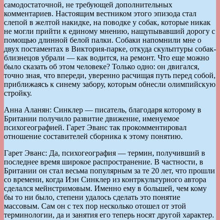
самодостаточной, не требующей дополнительных
комментариев. Настоящим вестником этого эпизода стал
слепой в желтой накидке, на поводке у собак, которые никак
не могли прийти к единому мнению, нащупывавший дорогу с
помощью длинной белой палки. Собаки напомнили мне о
двух постаментах в Виктория-парке, откуда скульптуры собак-
близнецов убрали — как водится, на ремонт. Что еще можно
было сказать об этом человеке? Только одно: он двигался,
точно зная, что впереди, уверенно расчищая путь перед собой,
приближаясь к синему забору, которым обнесли олимпийскую
стройку.
Анна Аланян: Синклер — писатель, благодаря которому в
Британии получило развитие движение, именуемое
психогеографией. Гарет Эванс так прокомментировал
отношение составителей сборника к этому понятию.
Гарет Эванс: Да, психогеография — термин, получивший в
последнее время широкое распространение. В частности, в
Британии он стал весьма популярным за те 20 лет, что прошли
со времени, когда Иэн Синклер из контркультурного автора
сделался мейнстримовым. Именно ему в большей, чем кому
бы то ни было, степени удалось сделать это понятие
массовым. Сам он с тех пор несколько отошел от этой
терминологии, да и занятия его теперь носят другой характер.