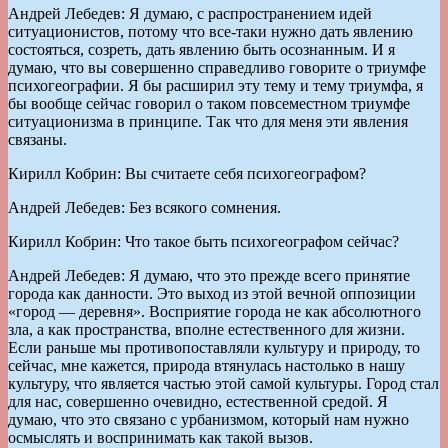
Андрей Лебедев: Я думаю, с распространением идей
ситуационистов, потому что все-таки нужно дать явлению
состояться, созреть, дать явлению быть осознанным. И я
думаю, что вы совершенно справедливо говорите о триумфе
психогеографии. Я бы расширил эту тему и тему триумфа, я
бы вообще сейчас говорил о таком повсеместном триумфе
ситуационизма в принципе. Так что для меня эти явления
связаны.
Кирилл Кобрин: Вы считаете себя психогеографом?
Андрей Лебедев: Без всякого сомнения.
Кирилл Кобрин: Что такое быть психогеографом сейчас?
Андрей Лебедев: Я думаю, что это прежде всего принятие
города как данности. Это выход из этой вечной оппозиции
«город — деревня». Восприятие города не как абсолютного
зла, а как пространства, вполне естественного для жизни.
Если раньше мы противопоставляли культуру и природу, то
сейчас, мне кажется, природа втянулась настолько в нашу
культуру, что является частью этой самой культуры. Город стал
для нас, совершенно очевидно, естественной средой. Я
думаю, что это связано с урбанизмом, который нам нужно
осмыслять и воспринимать как такой вызов.