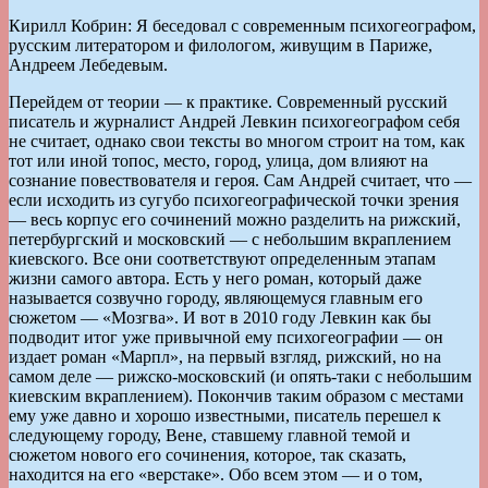
Кирилл Кобрин: Я беседовал с современным психогеографом,
русским литератором и филологом, живущим в Париже,
Андреем Лебедевым.
Перейдем от теории — к практике. Современный русский
писатель и журналист Андрей Левкин психогеографом себя
не считает, однако свои тексты во многом строит на том, как
тот или иной топос, место, город, улица, дом влияют на
сознание повествователя и героя. Сам Андрей считает, что —
если исходить из сугубо психогеографической точки зрения
— весь корпус его сочинений можно разделить на рижский,
петербургский и московский — с небольшим вкраплением
киевского. Все они соответствуют определенным этапам
жизни самого автора. Есть у него роман, который даже
называется созвучно городу, являющемуся главным его
сюжетом — «Мозгва». И вот в 2010 году Левкин как бы
подводит итог уже привычной ему психогеографии — он
издает роман «Марпл», на первый взгляд, рижский, но на
самом деле — рижско-московский (и опять-таки с небольшим
киевским вкраплением). Покончив таким образом с местами
ему уже давно и хорошо известными, писатель перешел к
следующему городу, Вене, ставшему главной темой и
сюжетом нового его сочинения, которое, так сказать,
находится на его «верстаке». Обо всем этом — и о том,