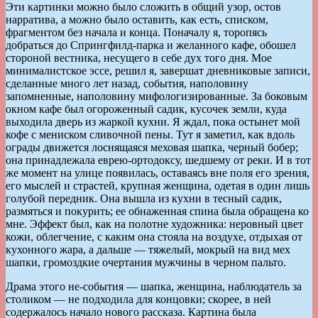
Эти картинки можно было сложить в общий узор, остов
нарратива, а можно было оставить, как есть, списком,
фрагментом без начала и конца. Поначалу я, торопясь
добраться до Спрингфилд-парка и желанного кафе, обошел
стороной вестника, несущего в себе дух того дня. Мое
минималистское эссе, решил я, завершат дневниковые записи,
сделанные много лет назад, события, наполовину
запомненные, наполовину мифологизированные. За боковым
окном кафе был огороженный садик, кусочек земли, куда
выходила дверь из жаркой кухни. Я ждал, пока остынет мой
кофе с мениском сливочной пены. Тут я заметил, как вдоль
ограды движется лоснящаяся меховая шапка, черный бобер;
она принадлежала еврею-ортодоксу, шедшему от реки. И в тот
же момент на улице появилась, оставаясь вне поля его зрения,
его мыслей и страстей, крупная женщина, одетая в один лишь
голубой передник. Она вышла из кухни в тесный садик,
размяться и покурить; ее обнаженная спина была обращена ко
мне. Эффект был, как на полотне художника: неровный цвет
кожи, облегчение, с каким она стояла на воздухе, отдыхая от
кухонного жара, а дальше — тяжелый, мокрый на вид мех
шапки, громоздкие очертания мужчины в черном пальто.
Драма этого не-события — шапка, женщина, наблюдатель за
столиком — не подходила для концовки; скорее, в ней
содержалось начало нового рассказа. Картина была