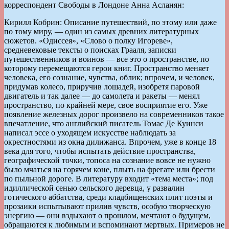
корреспондент Свободы в Лондоне Анна Асланян:
Кирилл Кобрин: Описание путешествий, по этому или даже
по тому миру, — один из самых древних литературных
сюжетов. «Одиссея», «Слово о полку Игореве»,
средневековые тексты о поисках Грааля, записки
путешественников и воинов — все это о пространстве, по
которому перемещаются герои книг. Пространство меняет
человека, его сознание, чувства, облик; впрочем, и человек,
придумав колесо, приручив лошадей, изобретя паровой
двигатель и так далее — до самолета и ракеты — менял
пространство, по крайней мере, свое восприятие его. Уже
появление железных дорог произвело на современников такое
впечатление, что английский писатель Томас Де Куинси
написал эссе о уходящем искусстве наблюдать за
окрестностями из окна дилижанса. Впрочем, уже в конце 18
века для того, чтобы испытать действие пространства,
географической точки, топоса на сознание вовсе не нужно
было мчаться на горячем коне, плыть на фрегате или брести
по пыльной дороге. В литературу входит «тема места»; под
идиллической сенью сельского деревца, у развалин
готического аббатства, среди кладбищенских плит поэты и
прозаики испытывают прилив чувств, особую творческую
энергию — они вздыхают о прошлом, мечтают о будущем,
обращаются к любимым и вспоминают мертвых. Примеров не