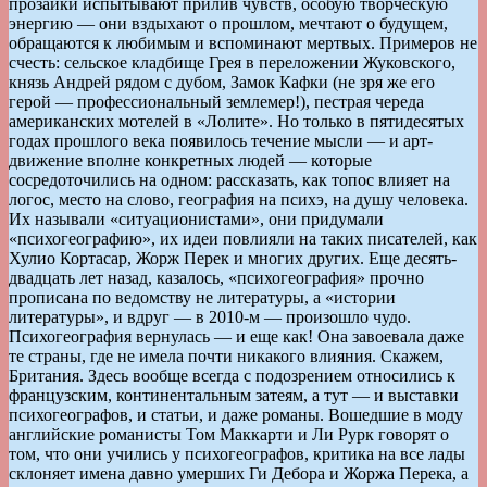
прозаики испытывают прилив чувств, особую творческую
энергию — они вздыхают о прошлом, мечтают о будущем,
обращаются к любимым и вспоминают мертвых. Примеров не
счесть: сельское кладбище Грея в переложении Жуковского,
князь Андрей рядом с дубом, Замок Кафки (не зря же его
герой — профессиональный землемер!), пестрая череда
американских мотелей в «Лолите». Но только в пятидесятых
годах прошлого века появилось течение мысли — и арт-
движение вполне конкретных людей — которые
сосредоточились на одном: рассказать, как топос влияет на
логос, место на слово, география на психэ, на душу человека.
Их называли «ситуационистами», они придумали
«психогеографию», их идеи повлияли на таких писателей, как
Хулио Кортасар, Жорж Перек и многих других. Еще десять-
двадцать лет назад, казалось, «психогеография» прочно
прописана по ведомству не литературы, а «истории
литературы», и вдруг — в 2010-м — произошло чудо.
Психогеография вернулась — и еще как! Она завоевала даже
те страны, где не имела почти никакого влияния. Скажем,
Британия. Здесь вообще всегда с подозрением относились к
французским, континентальным затеям, а тут — и выставки
психогеографов, и статьи, и даже романы. Вошедшие в моду
английские романисты Том Маккарти и Ли Рурк говорят о
том, что они учились у психогеографов, критика на все лады
склоняет имена давно умерших Ги Дебора и Жоржа Перека, а