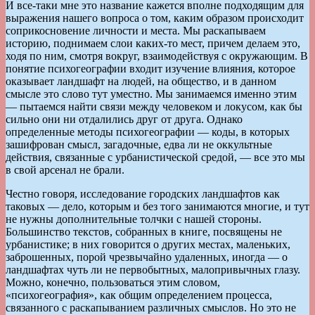
И все-таки мне это название кажется вполне подходящим для
выражения нашего вопроса о том, каким образом происходит
соприкосновение личности и места. Мы раскапываем
историю, поднимаем слои каких-то мест, причем делаем это,
ходя по ним, смотря вокруг, взаимодействуя с окружающим. В
понятие психогеографии входит изучение влияния, которое
оказывает ландшафт на людей, на общество, и в данном
смысле это слово тут уместно. Мы занимаемся именно этим
— пытаемся найти связи между человеком и локусом, как бы
сильно они ни отдалились друг от друга. Однако
определенные методы психогеографии — коды, в которых
зашифрован смысл, загадочные, едва ли не оккультные
действия, связанные с урбанистической средой, — все это мы
в свой арсенал не брали.
Честно говоря, исследование городских ландшафтов как
таковых — дело, которым и без того занимаются многие, и тут
не нужны дополнительные толчки с нашей стороны.
Большинство текстов, собранных в книге, посвящены не
урбанистике; в них говорится о других местах, маленьких,
заброшенных, порой чрезвычайно удаленных, иногда — о
ландшафтах чуть ли не первобытных, малопривычных глазу.
Можно, конечно, пользоваться этим словом,
«психогеография», как общим определением процесса,
связанного с раскапыванием различных смыслов. Но это не