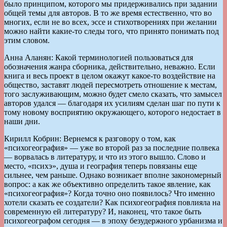
было принципом, которого мы придерживались при задании
общей темы для авторов. В то же время естественно, что во
многих, если не во всех, эссе и стихотворениях при желании
можно найти какие-то следы того, что принято понимать под
этим словом.
Анна Аланян: Какой терминологией пользоваться для
обозначения жанра сборника, действительно, неважно. Если
книга и весь проект в целом окажут какое-то воздействие на
общество, заставят людей пересмотреть отношение к местам,
того заслуживающим, можно будет смело сказать, что замысел
авторов удался — благодаря их усилиям сделан шаг по пути к
тому новому восприятию окружающего, которого недостает в
наши дни.
Кирилл Кобрин: Вернемся к разговору о том, как
«психогеография» — уже во второй раз за последние полвека
— ворвалась в литературу, и что из этого вышло. Слово и
место, «психэ», душа и география теперь повязаны еще
сильнее, чем раньше. Однако возникает вполне закономерный
вопрос: а как же объективно определить такое явление, как
«психогеография»? Когда точно оно появилось? Что именно
хотели сказать ее создатели? Как психогеография повлияла на
современную ей литературу? И, наконец, что такое быть
психогеографом сегодня — в эпоху безудержного урбанизма и