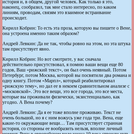
история и, в общем, другой человек. Как только я это,
наконец, сообразил, так мне стало интересно, по каким
линиям, проводам, связям это взаимное встраивание
происходит.
Кирилл Кобрин: То есть эта проза, которую вы пишете о Вене,
она устроена именно таким образом?
Андрей Левкин: Да не так, чтобы ровно на этом, но эта штука
там присутствует явно.
Кирилл Кобрин: Но вот смотрите, у вас сначала
действительно присутствовал, я помню ваши вещи еще 80
годов, Ваш «рижский текст», он был очень неявный. Потом
Петербург, потом Москва, которой вы посвятили два романа и
одну книгу. Потом «Марпл», который реабилитировал
«рижскую тему», но дал ее в некоем сравнительном анализе с
«московской». Это все вещи, это все города, это все места,
которые вы проживали физически, экзистенциально, как
угодно. А Вена почему?
Андрей Левкин: Да я ее тоже вполне проживаю. Текст не
очень большой, но я с ним вожусь уже года три. Вена, еще
какие-то окружающие вещи… Там присутствует странная
история, со стороны ее вообразить нельзя, вполне личный
момент. Ригу в европейском виде конца 19 века строили чуть