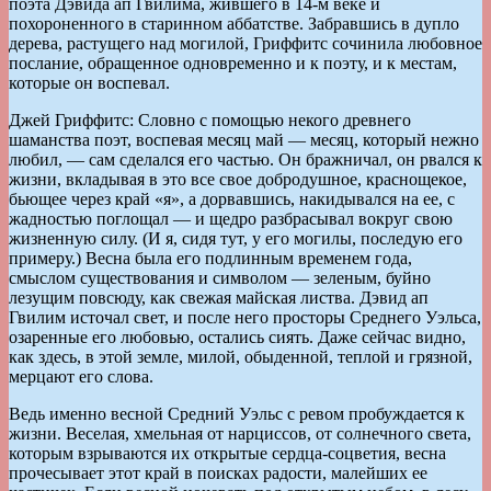
поэта Дэвида ап Гвилима, жившего в 14-м веке и
похороненного в старинном аббатстве. Забравшись в дупло
дерева, растущего над могилой, Гриффитс сочинила любовное
послание, обращенное одновременно и к поэту, и к местам,
которые он воспевал.
Джей Гриффитс: Словно с помощью некого древнего
шаманства поэт, воспевая месяц май — месяц, который нежно
любил, — сам сделался его частью. Он бражничал, он рвался к
жизни, вкладывая в это все свое добродушное, краснощекое,
бьющее через край «я», а дорвавшись, накидывался на ее, с
жадностью поглощал — и щедро разбрасывал вокруг свою
жизненную силу. (И я, сидя тут, у его могилы, последую его
примеру.) Весна была его подлинным временем года,
смыслом существования и символом — зеленым, буйно
лезущим повсюду, как свежая майская листва. Дэвид ап
Гвилим источал свет, и после него просторы Среднего Уэльса,
озаренные его любовью, остались сиять. Даже сейчас видно,
как здесь, в этой земле, милой, обыденной, теплой и грязной,
мерцают его слова.
Ведь именно весной Средний Уэльс с ревом пробуждается к
жизни. Веселая, хмельная от нарциссов, от солнечного света,
которым взрываются их открытые сердца-соцветия, весна
прочесывает этот край в поисках радости, малейших ее