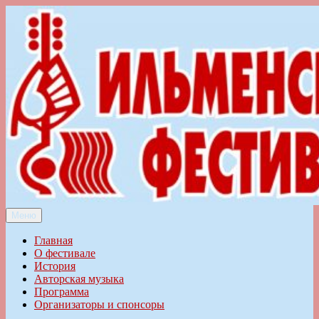
Перейти
к
содержимому
Меню
Ильменский фестиваль авторской песни
Главная
О фестивале
История
Авторская музыка
Программа
Организаторы и спонсоры