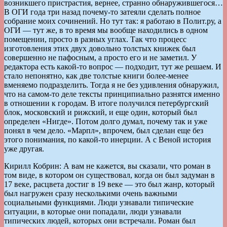
возникшего пристрастия, вернее, странно обнаружившегося…
В ОГИ года три назад почему-то затеяли сделать полное
собрание моих сочинений. Но тут так: я работаю в Полит.ру, а
ОГИ — тут же, в то время мы вообще находились в одном
помещении, просто в разных углах. Так что процесс
изготовления этих двух довольно толстых книжек был
совершенно не пафосным, а просто его и не заметил. У
редактора есть какой-то вопрос — подходит, тут же решаем. И
стало непонятно, как две толстые книги более-менее
вменяемо подразделить. Тогда я не без удивления обнаружил,
что на самом-то деле тексты принципиально разнятся именно
в отношении к городам. В итоге получился петербургский
блок, московский и рижский, и еще один, который был
определен «Нигде». Потом долго думал, почему так и уже
понял в чем дело. «Марпл», впрочем, был сделан еще без
этого понимания, по какой-то инерции. А с Веной история
уже другая.
Кирилл Кобрин: А вам не кажется, вы сказали, что роман в
том виде, в котором он существовал, когда он был задуман в
17 веке, расцвета достиг в 19 веке — это был жанр, который
был нагружен сразу несколькими очень важными
социальными функциями. Люди узнавали типические
ситуации, в которые они попадали, люди узнавали
типических людей, которых они встречали. Роман был