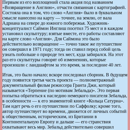
Первым из его воплощений стала акция под названием
«Возвращение в Англию», отчасти связанная с картографией.
Состояла она в том, что слово «Англия» было в буквальном
смысле нанесено на карту — точнее, на землю, от вала
Адриана на севере до южного побережья. Художник-
концептуалист Саймон Инглиш посетил 75 мест и в каждом
установил скульптуру; взятые вместе, его работы составляют
на карте слово «Англия». Для Саймона это было
действительно возвращение — точно такое же путешествие
он совершил в 1971 году; тогда он ставил перед собой цель
узнать побольше о природе тех мест, куда забирался. На этот
раз его скульптуры говорят об изменениях, которые
произошли с ландшафтом за это время, за последние 40 лет.
Итак, это было начало; вскоре последовал сборник. В будущем
году появится третья часть проекта — полнометражный
документальный фильм режиссера Гранта Джи, который
называется «Терпение (по мотивам Зебальда)». Это первая
попытка обратиться к наследию немецкого писателя Зебальда,
в особенности — к его знаменитой книге «Кольца Сатурна».
Там идет речь о его путешествии по Саффолку; кроме того,
автор путешествует во времени, движется от личных событий
к общественным, историческим, из Британии в
Континентальную Европу и дальше — его странствия
охватывают весь мир. Зебальд действительно совершил