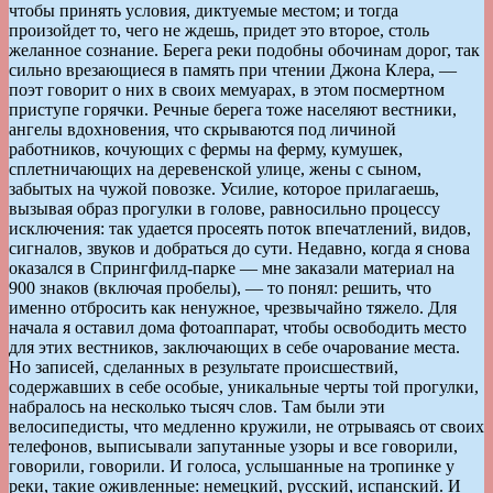
чтобы принять условия, диктуемые местом; и тогда
произойдет то, чего не ждешь, придет это второе, столь
желанное сознание. Берега реки подобны обочинам дорог, так
сильно врезающиеся в память при чтении Джона Клера, —
поэт говорит о них в своих мемуарах, в этом посмертном
приступе горячки. Речные берега тоже населяют вестники,
ангелы вдохновения, что скрываются под личиной
работников, кочующих с фермы на ферму, кумушек,
сплетничающих на деревенской улице, жены с сыном,
забытых на чужой повозке. Усилие, которое прилагаешь,
вызывая образ прогулки в голове, равносильно процессу
исключения: так удается просеять поток впечатлений, видов,
сигналов, звуков и добраться до сути. Недавно, когда я снова
оказался в Спрингфилд-парке — мне заказали материал на
900 знаков (включая пробелы), — то понял: решить, что
именно отбросить как ненужное, чрезвычайно тяжело. Для
начала я оставил дома фотоаппарат, чтобы освободить место
для этих вестников, заключающих в себе очарование места.
Но записей, сделанных в результате происшествий,
содержавших в себе особые, уникальные черты той прогулки,
набралось на несколько тысяч слов. Там были эти
велосипедисты, что медленно кружили, не отрываясь от своих
телефонов, выписывали запутанные узоры и все говорили,
говорили, говорили. И голоса, услышанные на тропинке у
реки, такие оживленные: немецкий, русский, испанский. И