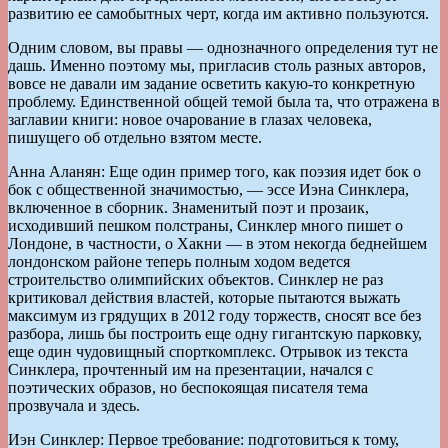
развитию ее самобытных черт, когда им активно пользуются.
Одним словом, вы правы — однозначного определения тут не
дашь. Именно поэтому мы, пригласив столь разных авторов,
вовсе не давали им задание осветить какую-то конкретную
проблему. Единственной общей темой была та, что отражена в
заглавии книги: новое очарование в глазах человека,
пишущего об отдельно взятом месте.
Анна Аланян: Еще один пример того, как поэзия идет бок о
бок с общественной значимостью, — эссе Иэна Синклера,
включенное в сборник. Знаменитый поэт и прозаик,
исходивший пешком полстраны, Синклер много пишет о
Лондоне, в частности, о Хакни — в этом некогда беднейшем
лондонском районе теперь полным ходом ведется
строительство олимпийских объектов. Синклер не раз
критиковал действия властей, которые пытаются выжать
максимум из грядущих в 2012 году торжеств, сносят все без
разбора, лишь бы построить еще одну гигантскую парковку,
еще один чудовищный спорткомплекс. Отрывок из текста
Синклера, прочтенный им на презентации, начался с
поэтических образов, но беспокоящая писателя тема
прозвучала и здесь.
Иэн Синклер: Первое требование: подготовиться к тому,