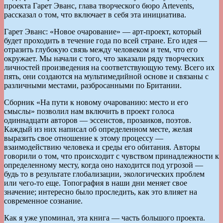
проекта Гарет Эванс, глава творческого бюро Artevents,
рассказал о том, что включает в себя эта инициатива.
Гарет Эванс: «Новое очарование» — арт-проект, который
будет проходить в течение года по всей стране. Его идея —
отразить глубокую связь между человеком и тем, что его
окружает. Мы начали с того, что заказали ряду творческих
личностей произведения на соответствующую тему. Всего их
пять, они создаются на мультимедийной основе и связаны с
различными местами, разбросанными по Британии.
Сборник «На пути к новому очарованию: место и его
смыслы» позволил нам включить в проект голоса
одиннадцати авторов — эссеистов, прозаиков, поэтов.
Каждый из них написал об определенном месте, желая
выразить свое отношение к этому процессу —
взаимодействию человека и среды его обитания. Авторы
говорили о том, что происходит с чувством принадлежности к
определенному месту, когда оно находится под угрозой —
будь то в результате глобализации, экологических проблем
или чего-то еще. Топография в наши дни меняет свое
значение; интересно было проследить, как это влияет на
современное сознание.
Как я уже упоминал, эта книга — часть большого проекта.