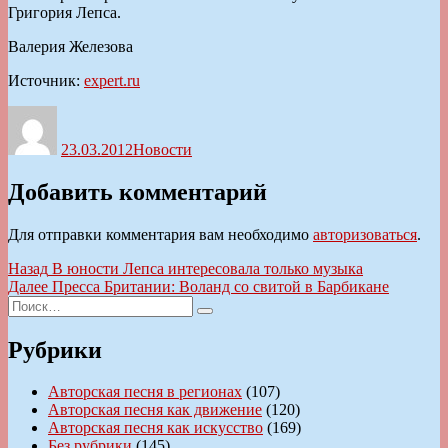
Григория Лепса.
Валерия Железова
Источник:
expert.ru
Автор
Опубликовано
Рубрики
23.03.2012
Новости
Добавить комментарий
Для отправки комментария вам необходимо
авторизоваться
.
Навигация
Предыдущая
Назад
В юности Лепса интересовала только музыка
запись:
Следующая
Далее
Пресса Британии: Воланд со свитой в Барбикане
по
Искать:
запись:
Поиск
записям
Рубрики
Авторская песня в регионах
(107)
Авторская песня как движение
(120)
Авторская песня как искусство
(169)
Без рубрики
(145)