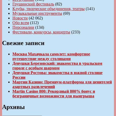
Грушинский фестиваль
(82)
Клубы, творческие объединения, театры
(141)
Музыкальные инструменты
(69)
Новости
(42 062)
Обо всем
(112)
Персоналии
(134)
Фестивали, конкурсы, концерты
(233)
Свежие записи
Москва Махачкала самолет: комфортное
путешествие между столицами
Девушки Березовский: знакомства в уральском
городе с особым шармом
Девушки Ростова: знакомства в южной столице
России
Мартин Казино: Премиум-платформа для ценителей
азартных развлечений
Martin Casino 800: Рекордный 800% бонус и
безграничные возможности для выигрыша
Архивы