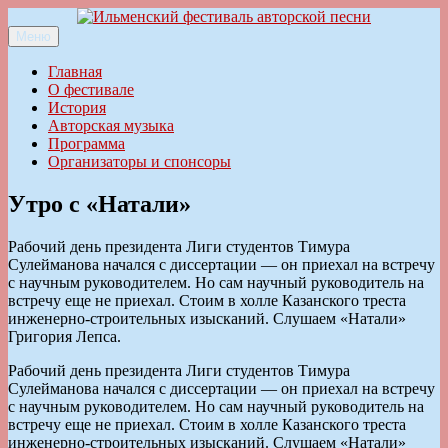
Перейти
к
Меню
Ильменский фестиваль авторской песни
содержимому
Главная
О фестивале
История
Авторская музыка
Программа
Организаторы и спонсоры
Утро с «Натали»
Рабочий день президента Лиги студентов Тимура
Сулейманова начался с диссертации — он приехал на встречу
с научным руководителем. Но сам научный руководитель на
встречу еще не приехал. Стоим в холле Казанского треста
инженерно-строительных изысканий. Слушаем «Натали»
Григория Лепса.
Рабочий день президента Лиги студентов Тимура
Сулейманова начался с диссертации — он приехал на встречу
с научным руководителем. Но сам научный руководитель на
встречу еще не приехал. Стоим в холле Казанского треста
инженерно-строительных изысканий. Слушаем «Натали»