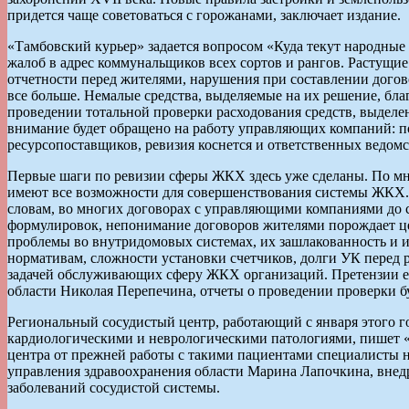
придется чаще советоваться с горожанами, заключает издание.
«Тамбовский курьер» задается вопросом «Куда текут народные 
жалоб в адрес коммунальщиков всех сортов и рангов. Растущие
отчетности перед жителями, нарушения при составлении дого
все больше. Немалые средства, выделяемые на их решение, бл
проведении тотальной проверки расходования средств, выделе
внимание будет обращено на работу управляющих компаний: по
ресурсопоставщиков, ревизия коснется и ответственных ведом
Первые шаги по ревизии сферы ЖКХ здесь уже сделаны. По м
имеют все возможности для совершенствования системы ЖКХ. 
словам, во многих договорах с управляющими компаниями до с
формулировок, непонимание договоров жителями порождает це
проблемы во внутридомовых системах, их зашлакованность и из
нормативам, сложности установки счетчиков, долги УК перед
задачей обслуживающих сферу ЖКХ организаций. Претензии ес
области Николая Перепечина, отчеты о проведении проверки б
Региональный сосудистый центр, работающий с января этого г
кардиологическими и неврологическими патологиями, пишет «Г
центра от прежней работы с такими пациентами специалисты н
управления здравоохранения области Марина Лапочкина, внедр
заболеваний сосудистой системы.