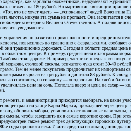
о характера, как зарплаты бюджетников, недоумевают журналис
быть снижена на 180 рублей. Но мартовские квитанции пришли вс
. «Тот, кто не хочет ждать, — „успокаивает“ людей Валентина 
та льготы, никуда эта сумма не пропадет. Она засчитается в сче
 освобождены ветераны Великой Отечественной. А поднявшийся 
получить уведомления.
и управления по развитию промышленности и предпринимательс
эксперты, повысились по сравнению с февральскими, сообщает о
ой они традиционно дорожают. Сегодня в области средняя цена 
в областном центре. К примеру, средняя цена килограмма морков
 Тамбова стоят дороже. Например, частники предлагают покупат
й моркови, столовой свеклы, репчатого лука стоит 30-40 рубле
лограмм. Тем не менее покупатель предпочитает их импортным о
 килограмм выросла на три рубля и достигла 88 рублей. К слову, 
сколько снизились, на говядину — «подросли». На хлеб и батон 
величилась цена на соль. Поползла вверх и цена на сахар — кил
ей.
т ремонта, и администрации приходится выбирать, на какие учас
еплоцентрали на улице Карла Маркса, проходящей через центр го
ю зону, обновить заборы, установить остановочные павильоны, 
три смены, чтобы завершить их в самые короткие сроки. При это
редусмотрен также ремонт трех действующих городских путепро
 80-е годы прошлого века. И хотя средства на ликвидацию долг