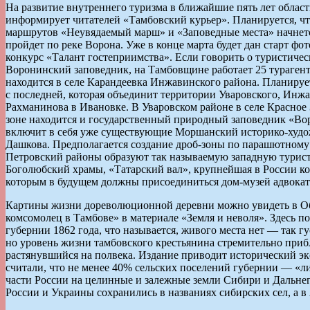
На развитие внутреннего туризма в ближайшие пять лет област
информирует читателей «Тамбовский курьер». Планируется, чт
маршрутов «Неувядаемый марш» и «Заповедные места» начнетс
пройдет по реке Ворона. Уже в конце марта будет дан старт ф
конкурс «Талант гостеприимства». Если говорить о туристическ
Воронинский заповедник, на Тамбовщине работает 25 турагент
находится в селе Карандеевка Инжавинского района. Планируе
с последней, которая объединит территории Уваровского, Инж
Рахманинова в Ивановке. В Уваровском районе в селе Красное 
зоне находится и государственный природный заповедник «Во
включит в себя уже существующие Моршанский историко-худож
Дашкова. Предполагается создание дроб-зоны по парашютному 
Петровский районы образуют так называемую западную турист
Боголюбский храмы, «Татарский вал», крупнейшая в России ко
которым в будущем должны присоединиться дом-музей адвокат
Картины жизни дореволюционной деревни можно увидеть в Обл
комсомолец в Тамбове» в материале «Земля и неволя». Здесь 
губернии 1862 года, что называется, живого места нет — так г
но уровень жизни тамбовского крестьянина стремительно приб
растянувшийся на полвека. Издание приводит исторический экс
считали, что не менее 40% сельских поселений губернии — «л
части России на целинные и залежные земли Сибири и Дальнего
России и Украины сохранились в названиях сибирских сел, а 