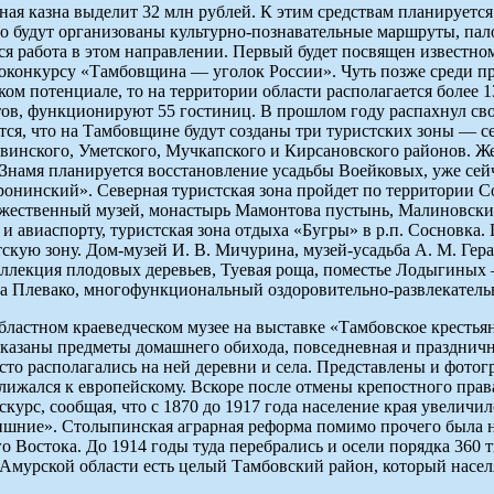
ная казна выделит 32 млн рублей. К этим средствам планируетс
о будут организованы культурно-познавательные маршруты, пал
я работа в этом направлении. Первый будет посвящен известн
отоконкурсу «Тамбовщина — уголок России». Чуть позже среди п
ом потенциале, то на территории области располагается более 1
ов, функционируют 55 гостиниц. В прошлом году распахнул сво
тся, что на Тамбовщине будут созданы три туристских зоны — се
авинского, Уметского, Мучкапского и Кирсановского районов. 
Знамя планируется восстановление усадьбы Воейковых, уже сейч
ронинский». Северная туристская зона пройдет по территории С
ественный музей, монастырь Мамонтова пустынь, Малиновский 
и авиаспорту, туристская зона отдыха «Бугры» в р.п. Сосновк
скую зону. Дом-музей И. В. Мичурина, музей-усадьба А. М. Ге
ллекция плодовых деревьев, Туевая роща, поместье Лодыгиных 
а Плевако, многофункциональный оздоровительно-развлекатель
астном краеведческом музее на выставке «Тамбовское крестьян
показаны предметы домашнего обихода, повседневная и праздничн
усто располагались на ней деревни и села. Представлены и фото
лижался к европейскому. Вскоре после отмены крепостного пра
курс, сообщая, что с 1870 до 1917 года население края увеличи
ишние». Столыпинская аграрная реформа помимо прочего была н
 Востока. До 1914 годы туда перебрались и осели порядка 360 
в Амурской области есть целый Тамбовский район, который насе