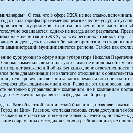
миллиарды». О том, что в сфере ЖКХ не все гладко, вспоминать 
 год от года тарифы при неменяющемся качестве услуг, отсутст
воров, износ внутридомовых систем, некачественно выполненн
агополучно осваиваются, однако не всегда дают результаты. Пр
нных на модернизацию ЖКХ, во всех регионах страны. Старт гл
ложение дел здесь вызывает большие претензии со стороны потр
ств администраций муниципалитетов региона. Тамбов как столи
нению курирующего сферу вице-губернатора Николая Перепечи
Однако коммунальщики пользуются ими не в полном объеме из-з
их пор нет разъяснений об их функциях, зоне ответственности, 
лое поле для махинаций и халатного отношения к обязательств
нос, течь кровель после капитального ремонта или очистки от 
 ресурсоснабжающими компаниями. Решение этих вопросов, как 
ть не только к управляющим компаниям, но и компаниям-поста
удут ежемесячно направляться в федеральный центр.
ода на базе областной клинической больницы, позволяет оказы
ород на Цне». Главное, что такая помощь стала доступна тамб
азывают комплексный подход не только к лечению, но также к д
ение современных методик лечения и реабилитации уже повлиял