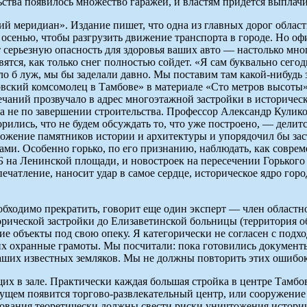
тельства появилось множество гаражей, и властям придется выпл
ий меридиан». Издание пишет, что одна из главных дорог облас
осенью, чтобы разгрузить движение транспорта в городе. Но оф
ет серьезную опасность для здоровья ваших авто — настолько мн
ятся, как только снег полностью сойдет. «Я сам буквально сего
о б луж, мы бы заделали давно. Мы поставим там какой-нибудь
ский комсомолец в Тамбове» в материале «Сто метров высоты».
амечаний прозвучало в адрес многоэтажной застройки в историче
 а не по завершении строительства. Профессор Александр Кулик
лись, что не будем обсуждать то, что уже построено, — делитс
ожение памятников истории и архитектуры и упорядочил бы зас
ицами. Особенно горько, по его признанию, наблюдать, как сов
ТБ на Ленинской площади, и новостроек на пересечении Горького
чатление, наносит удар в самое сердце, историческое ядро гор
еобходимо прекратить, говорит еще один эксперт — член облас
орической застройки до Елизаветинской больницы (территория 
е объекты под свою опеку. Я категорически не согласен с под
 них охранные грамоты. Мы посчитали: пока готовились документ
наших известных земляков. Мы не должны повторить этих ошибок
х в зале. Практически каждая большая стройка в центре Тамбо
щем появится торгово-развлекательный центр, или сооружение 
зования теоретически должны свести риски уничтожения истори