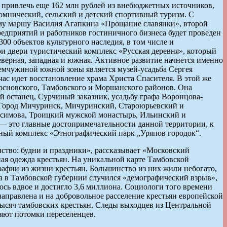
я привлечь еще 162 млн рублей из внебюджетных источников,
омнический, сельский и детский спортивный туризм. С
ому маршу Василия Агапкина «Прощание славянки», второй
редприятий и работников гостиничного бизнеса будет проведен
300 объектов культурного наследия, в том числе и
и двери туристический комплекс «Русская деревня», который
верная, западная и южная. Активное развитие начнется именно
Жемчужиной южной зоны является музей-усадьба Сергея
ас идет восстановление храма Христа Спасителя. В этой же
основского, Тамбовского и Моршанского районов. Она
останец, Сурчиный заказник, усадьбу графа Воронцова-
а. Город Мичуринск, Мичуринский, Староюрьевский и
расимова, Троицкий мужской монастырь, Ильинский и
— это главные достопримечательности данной территории, к
ный комплекс «Этнографический парк „Уряпов городок“.
ство: будни и праздники», рассказывает «Московский
ая одежда крестьян. На уникальной карте Тамбовской
графии из жизни крестьян. Большинство из них жили небогато,
ва в Тамбовской губернии случился «демографический взрыв»,
лось вдвое и достигло 3,6 миллиона. Социологи того времени
аправлена и на добровольное расселение крестьян европейской
тысяч тамбовских крестьян. Следы выходцев из Центральной
ляют потомки переселенцев.