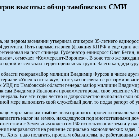
етров высоты: обзор тамбовских СМИ
а
а
а, на первом заседании утвердила спикером 35-летнего единоро
44 депутата. Пять парламентариев (фракция КПРФ и еще один деп
етендовал на пост спикера. Губернатор-единоросс Олег Бетин, в
опыта», отмечает «Коммерсант-Воронеж». В ходе того же заседа
 одной из сельских территориальных групп. За его кандидатуру
 области генерал­майор милиции Владимир Фурсов в числе друг
териале «Ушел в отставку», этот указ не связан с реформиров
ик УВД по Тамбовской области генерал-майор милиции Владимир
как сам Владимир Иванович прокомментировал свое решение уйти
енерала. Все эти годы честно и добросовестно выполнял свои обя
олной мере выполнять свой служебный долг, то подал рапорт об 
аде марта многим тамбовчанам пришлось провести немало часов
 заплатить налог на землю, находящуюся под многоэтажными дом
тветствии с Земельным кодексом РФ использование земли у нас 
ения направляются на решение социально-экономических задач. 
та. Хотя, надо полагать, простым обывателям, не работающим в