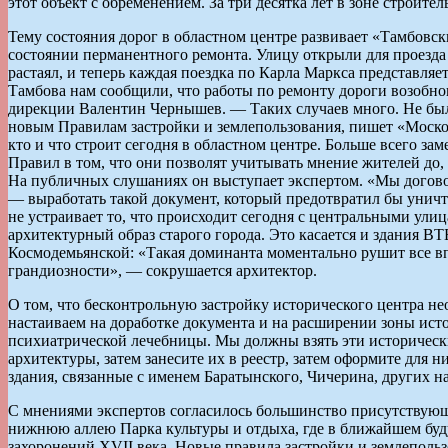
этот объект с обременением. За три десятка лет в зоне строи
Тему состояния дорог в областном центре развивает «Тамбовск
состоянии перманентного ремонта. Улицу открыли для проезда 
растаял, и теперь каждая поездка по Карла Маркса представля
Тамбова нам сообщили, что работы по ремонту дороги возобнов
дирекции Валентин Чернышев. — Таких случаев много. Не был
новым Правилам застройки и землепользования, пишет «Москов
кто и что строит сегодня в областном центре. Больше всего з
Правил в том, что они позволят учитывать мнение жителей до,
На публичных слушаниях он выступает экспертом. «Мы договори
— выработать такой документ, который предотвратил бы уничт
не устраивает то, что происходит сегодня с центральными ул
архитектурный образ старого города. Это касается и здания В
Космодемьянской: «Такая доминанта моментально рушит все впе
грандиозности», — сокрушается архитектор.
О том, что бесконтрольную застройку исторического центра н
настаиваем на доработке документа и на расширении зоны ист
психиатрической лечебницы. Мы должны взять эти исторически
архитектуры, затем занесите их в реестр, затем оформите для
здания, связанные с именем Баратынского, Чичерина, других 
С мнениями экспертов согласилось большинство присутствующи
нижнюю аллею Парка культуры и отдыха, где в ближайшем буду
захоронений XVII века. Новые правила застройки и землеполь