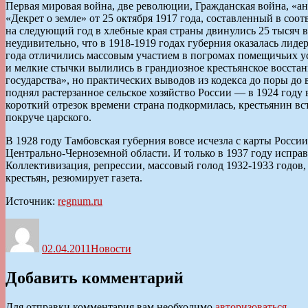
Первая мировая война, две революции, Гражданская война, «а
«Декрет о земле» от 25 октября 1917 года, составленный в соо
на следующий год в хлебные края страны двинулись 25 тысяч 
неудивительно, что в 1918-1919 годах губерния оказалась лид
года отличились массовым участием в погромах помещичьих ус
и мелкие стычки вылились в грандиозное крестьянское восстан
государства», но практических выводов из кодекса до поры д
поднял растерзанное сельское хозяйство России — в 1924 году
короткий отрезок времени страна подкормилась, крестьянин вс
покруче царского.
В 1928 году Тамбовская губерния вовсе исчезла с карты России.
Центрально-Черноземной области. И только в 1937 году испра
Коллективизация, репрессии, массовый голод 1932-1933 годов
крестьян, резюмирует газета.
Источник:
regnum.ru
Автор
Опубликовано
Рубрики
02.04.2011
Новости
Добавить комментарий
Для отправки комментария вам необходимо
авторизоваться
.