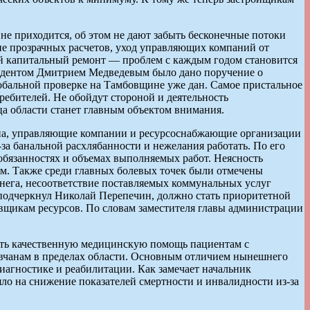
не приходится, об этом не дают забыть бесконечные потоки
вие прозрачных расчетов, уход управляющих компаний от
ый капитальный ремонт — проблем с каждым годом становится
езидентом Дмитрием Медведевым было дано поручение о
обальной проверке на Тамбовщине уже дан. Самое пристальное
ебителей. Не обойдут стороной и деятельность
ца области станет главным объектом внимания.
на, управляющие компании и ресурсоснабжающие организации
а банальной расхлябанности и нежелания работать. По его
обязанностях и объемах выполняемых работ. Неясность
ам. Также среди главных болевых точек были отмечены
снега, несоответствие поставляемых коммунальных услуг
подчеркнул Николай Перепечин, должно стать приоритетной
вщикам ресурсов. По словам заместителя главы администрации
вать качественную медицинскую помощь пациентам с
овчанам в пределах области. Основным отличием нынешнего
иагностике и реабилитации. Как замечает начальник
о на снижение показателей смертности и инвалидности из-за