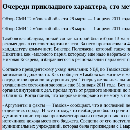
Очереди прикладного характера, сто м
Обзор СМИ Тамбовской области 28 марта — 1 апреля 2011 год
Обзор СМИ Тамбовской области 28 марта — 1 апреля 2011 год
Тамбовская облдума, новый состав которой был избран 13 март
рекомендовал генсовет партии власти. За него проголосовали 
кандидатуру коммуниста Виктора Полежаева, который также пр
Никитина как «молодого парня, которому еще надо набраться 
Николая Косарева, избиравшегося в региональный парламент по
Согласно президентскому указу, начальник УВД по Тамбовской
занимаемой должности. Как сообщает «Тамбовская жизнь» в ма
сотрудников органов внутренних дел. Теперь уже экс-начальн
ухудшением состояния здоровья еще 31 января 2011 года. Вот 
органах внутренних дел, пройдя путь от рядового милиции до г
и близких. Когда понял, что здоровье подорвано и не могу в п
«Аргументы и факты — Тамбов» сообщают, что в последней дек
отделениях города. И все потому, что необходимо было срочно
администрации города прокомментировали ситуацию так: в соо
источников дохода местного бюджета. Средства от его поступл
муниципальных учреждений, которая была произведена с 1 мар