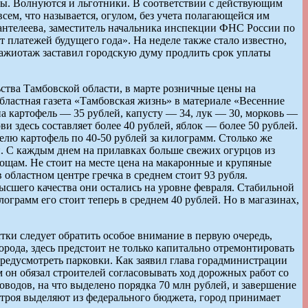
ты. Волнуются и льготники. В соответствии с действующим
ем, что называется, огулом, без учета полагающейся им
Пантелеева, заместитель начальника инспекции ФНС России по
т платежей будущего года». На неделе также стало известно,
ажиотаж заставил городскую думу продлить срок уплаты
тва Тамбовской области, в марте розничные цены на
бластная газета «Тамбовская жизнь» в материале «Весенние
на картофель — 35 рублей, капусту — 34, лук — 30, морковь —
и здесь составляет более 40 рублей, яблок — более 50 рублей.
елю картофель по 40-50 рублей за килограмм. Столько же
й. С каждым днем на прилавках больше свежих огурцов из
вощам. Не стоит на месте цена на макаронные и крупяные
в областном центре гречка в среднем стоит 93 рубля.
высшего качества они остались на уровне февраля. Стабильной
ограмм его стоит теперь в среднем 40 рублей. Но в магазинах,
тки следует обратить особое внимание в первую очередь,
рода, здесь предстоит не только капитально отремонтировать
предусмотреть парковки. Как заявил глава горадминистрации
м он обязал строителей согласовывать ход дорожных работ со
водов, на что выделено порядка 70 млн рублей, и завершение
остроя выделяют из федерального бюджета, город принимает