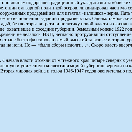
нтоновщина» подорвали традиционный уклад жизни тамбовских кр
тветствии с аграрной политикой эсеров, ликвидировал частную с
вооруженных продармейцев для изъятия «излишков» зерна. Пять
ером по выполнению заданий продразверстки. Однако тамбовские
адьб, без восторга встретили политику новой власти и оказали
ие, охватившее и соседние губернии. Земельный кодекс 1922 го
о времени не делалось. НЭП, негласно протрубивший отступлени
 в стране был зафиксирован самый высокий за всю ее историю у
тал на ноги. Но — «были сборы недолги…». Скоро власть ввергла
 Сначала власти отсекли от мятежного края четыре северных уезд
вленную и униженную коллективизацией губернию вернули на ка
, Вторая мировая война и голод 1946-1947 годов окончательно 