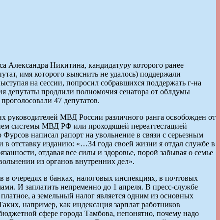
сса Александра Никитина, кандидатуру которого ранее
утат, имя которого выяснить не удалось) поддержали
ыступая на сессии, попросил собравшихся поддержать г-на
ния депутаты продлили полномочия сенатора от облдумы
 проголосовали 47 депутатов.
их руководителей МВД России различного ранга освобожден от
анием системы МВД РФ или проходящей переаттестацией
 Фурсов написал рапорт на увольнение в связи с серьезным
 в отставку изданию: «…34 года своей жизни я отдал службе в
занности, отдавая все силы и здоровье, порой забывая о семье
увольнении из органов внутренних дел».
 в очередях в банках, налоговых инспекциях, в почтовых
ами. И заплатить непременно до 1 апреля. В пресс-службе
платное, а земельный налог является одним из основных
Таких, например, как индексация зарплат работников
 бюджетной сфере города Тамбова, непонятно, почему надо