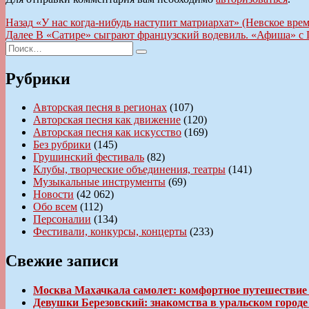
Навигация
Предыдущая
Назад
«У нас когда-нибудь наступит матриархат» (Невское врем
запись:
Следующая
Далее
В «Сатире» сыграют французский водевиль. «Афиша» с 
по
Искать:
запись:
Поиск
записям
Рубрики
Авторская песня в регионах
(107)
Авторская песня как движение
(120)
Авторская песня как искусство
(169)
Без рубрики
(145)
Грушинский фестиваль
(82)
Клубы, творческие объединения, театры
(141)
Музыкальные инструменты
(69)
Новости
(42 062)
Обо всем
(112)
Персоналии
(134)
Фестивали, конкурсы, концерты
(233)
Свежие записи
Москва Махачкала самолет: комфортное путешествие
Девушки Березовский: знакомства в уральском город