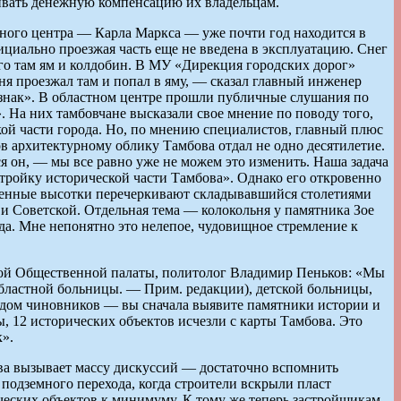
ачивать денежную компенсацию их владельцам.
тного центра — Карла Маркса — уже почти год находится в
ициально проезжая часть еще не введена в эксплуатацию. Снег
ого там ям и колдобин. В МУ «Дирекция городских дорог»
дня проезжал там и попал в яму, — сказал главный инженер
 знак». В областном центре прошли публичные слушания по
 На них тамбовчане высказали свое мнение по поводу того,
ской части города. Но, по мнению специалистов, главный плюс
ов архитектурному облику Тамбова отдал не одно десятилетие.
я он, — мы все равно уже не можем это изменить. Наша задача
тройку исторической части Тамбова». Однако его откровенно
ременные высотки перечеркивают складывавшийся столетиями
 и Советской. Отдельная тема — колокольня у памятника Зое
ода. Мне непонятно это нелепое, чудовищное стремление к
тной Общественной палаты, политолог Владимир Пеньков: «Мы
областной больницы. — Прим. редакции), детской больницы,
ходом чиновников — вы сначала выявите памятники истории и
ы, 12 исторических объектов исчезли с карты Тамбова. Это
».
ва вызывает массу дискуссий — достаточно вспомнить
подземного перехода, когда строители вскрыли пласт
ческих объектов к минимуму. К тому же теперь застройщикам