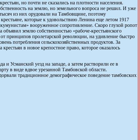
естьян, но почти не сказались на плотности населения.
обственность на землю, но земельного вопроса не решил. И уже
 тысяч из них орудовали на Тамбовщине, поэтому
 крестьяне, которые к удовольствию Ленина еще летом 1917
 «кумунистам» вооруженное сопротивление. Скоро глухой ропот
да объявил землю собственностью «рабоче-крестьянского
е от принципов пролетарской революции, на удивление быстро
ровень потребления сельскохозяйственных продуктов. За
 крестьян в новое крепостное право, которое оказалось
а и Усманский уезд на западе, а затем растворили ее в
рту в виде вдвое урезанной Тамбовской области.
подорвали традиционное демографическое поведение тамбовских