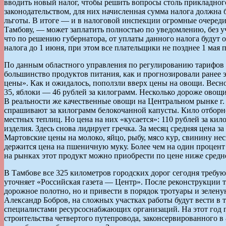
вводить новый налог, чтобы решить вопросы столь прикладног
законодательством, для них начисленная сумма налога должна 
льготы. В итоге — и в налоговой инспекции огромные очереди
Тамбову, — может заплатить полностью по уведомлению, без уче
что по решению губернатора, от уплаты данного налога будут
налога до 1 июня, при этом все плательщики не позднее 1 мая 
По данным областного управления по регулированию тарифов 
большинство продуктов питания, как и прогнозировали ранее 
цены». Как и ожидалось, поползли вверх цены на овощи. Весн
35, яблоки — 46 рублей за килограмм. Несколько дороже овощи 
В реальности же качественные овощи на Центральном рынке г.
спрашивают за килограмм белокочанной капусты. Кило отборно
местных теплиц. Но цена на них «кусается»: 110 рублей за ки
изделия. Здесь снова лидирует гречка. За месяц средняя цена за
Мартовские цены на молоко, яйцо, рыбу, мясо кур, свинину не
держится цена на пшеничную муку. Более чем на один процент у
на рынках этот продукт можно приобрести по цене ниже средн
В Тамбове все 325 километров городских дорог сегодня требую
уточняет «Российская газета — Центр». После реконструкции т
дорожное полотно, но и привести в порядок тротуары и зелену
Александр Бобров, на сложных участках работы будут вести в 
специалистами ресурсоснабжающих организаций. На этот год п
строительства четвертого путепровода, законсервированного в