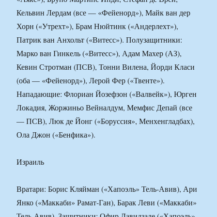
Кельвин Лердам (все — «Фейенорд»), Майк ван дер
Хорн («Утрехт»), Брам Нюйтинк («Андерлехт»),
Патрик ван Анхольт («Витесс»). Полузащитники:
Марко ван Гинкель («Витесс»), Адам Махер (АЗ),
Кевин Стротман (ПСВ), Тонни Вилена, Йорди Класи
(оба — «Фейенорд»), Лерой Фер («Твенте»).
Нападающие: Флориан Йозефзон («Валвейк»), Юрген
Локадия, Жоржиньо Вейналдум, Мемфис Депай (все
— ПСВ), Люк де Йонг («Боруссия», Менхенгладбах),
Ола Джон («Бенфика»).
Израиль
Вратари: Борис Кляйман («Хапоэль» Тель-Авив), Ари
Янко («Маккаби» Рамат-Ган), Барак Леви («Маккаби»
Тель-Авив). Защитники: Офир Давидзаде («Хапоэль»