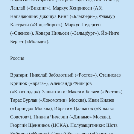
Ланлай («Викинг»), Маркус Хенриксен (АЗ).
Нападающие: Джошуа Кинг («Блэкберн»), Фламур
Кастрати («Эрцгебирге»), Маркус Педерсен
(«Оденсе»), Ховард Нильсен («Зальцбург»), Йо-Инге
Бергет («Мольде»).
Россия
Вратари: Николай Заболотный («Ростов»), Станислав
Крицюк («Брага»), Александр Фильцов
(«Краснодар»). Защитники: Максим Беляев («Ростов»),
Тарас Бурлак («Локомотив» Москва), Иван Князев
(«Торпедо» Москва), Ибрагим Цаллагов («Крылья
Советов»), Никита Чичерин («Динамо» Москва),
Георгий Щенников (ЦСКА). Полузащитники: Шота
Бибилов («Волга»), Сергей Брызгалов («Спартак»