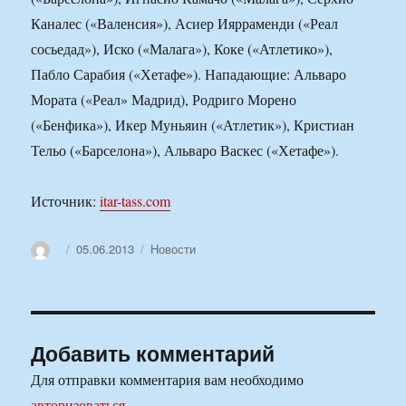
Каналес («Валенсия»), Асиер Иярраменди («Реал
сосьедад»), Иско («Малага»), Коке («Атлетико»),
Пабло Сарабия («Хетафе»). Нападающие: Альваро
Мората («Реал» Мадрид), Родриго Морено
(«Бенфика»), Икер Муньяин («Атлетик»), Кристиан
Тельо («Барселона»), Альваро Васкес («Хетафе»).
Источник:
itar-tass.com
Автор
Опубликовано
Рубрики
05.06.2013
Новости
Добавить комментарий
Для отправки комментария вам необходимо
авторизоваться
.