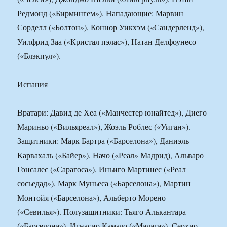
Редмонд («Бирмингем»). Нападающие: Марвин
Сорделл («Болтон»), Коннор Уикхэм («Сандерленд»),
Уилфрид Заа («Кристал пэлас»), Натан Делфоунесо
(«Блэкпул»).
Испания
Вратари: Давид де Хеа («Манчестер юнайтед»), Диего
Мариньо («Вильяреал»), Жоэль Роблес («Уиган»).
Защитники: Марк Бартра («Барселона»), Даниэль
Карвахаль («Байер»), Начо («Реал» Мадрид), Альваро
Гонсалес («Сарагоса»), Иньиго Мартинес («Реал
сосьедад»), Марк Муньеса («Барселона»), Мартин
Монтойя («Барселона»), Альберто Морено
(«Севилья»). Полузащитники: Тьяго Алькантара
(«Барселона»), Игнасио Камачо («Малага»), Серхио