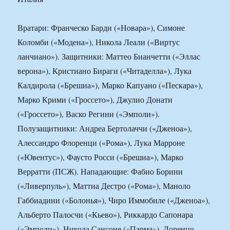
Вратари: Франческо Барди («Новара»), Симоне
Коломби («Модена»), Никола Леали («Виртус
ланчиано»). Защитники: Маттео Бианчетти («Эллас
верона»), Кристиано Бираги («Читаделла»), Лука
Калдирола («Брешиа»), Марко Капуано («Пескара»),
Марко Крими («Гроссето»), Джулио Донати
(«Гроссето»), Васко Регини («Эмполи»).
Полузащитники: Андреа Бертолаччи («Дженоа»),
Алессандро Флоренци («Рома»), Лука Марроне
(«Ювентус»), Фаусто Росси («Брешиа»), Марко
Верратти (ПСЖ). Нападающие: Фабио Борини
(«Ливерпуль»), Маттиа Дестро («Рома»), Маноло
Габбиадини («Болонья»), Чиро Иммобиле («Дженоа»),
Альберто Палосчи («Кьево»), Риккардо Сапонара
(«Эмполи»), Никола Сансоне («Парма»), Лоренцо