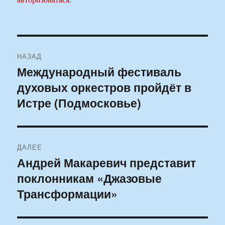
Навигация
НАЗАД
по
Международный фестиваль
Предыдущая
духовых оркестров пройдёт в
запись:
записям
Истре (Подмосковье)
ДАЛЕЕ
Андрей Макаревич представит
Следующая
поклонникам «Джазовые
запись:
Трансформации»