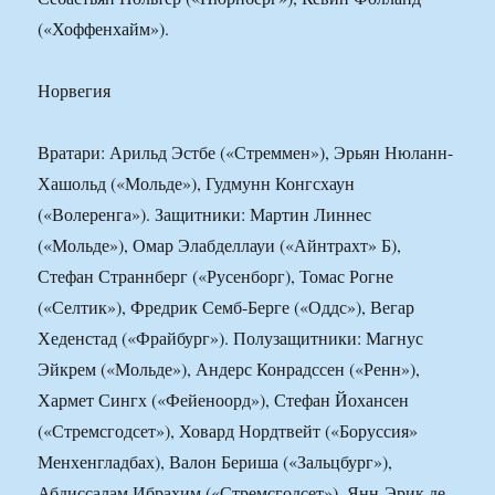
(«Хоффенхайм»).
Норвегия
Вратари: Арильд Эстбе («Стреммен»), Эрьян Нюланн-
Хашольд («Мольде»), Гудмунн Конгсхаун
(«Волеренга»). Защитники: Мартин Линнес
(«Мольде»), Омар Элабделлауи («Айнтрахт» Б),
Стефан Страннберг («Русенборг), Томас Рогне
(«Селтик»), Фредрик Семб-Берге («Оддс»), Вегар
Хеденстад («Фрайбург»). Полузащитники: Магнус
Эйкрем («Мольде»), Андерс Конрадссен («Ренн»),
Хармет Сингх («Фейеноорд»), Стефан Йохансен
(«Стремсгодсет»), Ховард Нордтвейт («Боруссия»
Менхенгладбах), Валон Бериша («Зальцбург»),
Абдиссалам Ибрахим («Стремсгодсет»), Янн-Эрик де