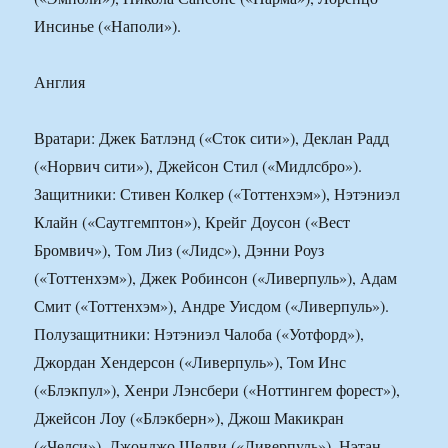
Инсинье («Наполи»).
Англия
Вратари: Джек Батлэнд («Сток сити»), Деклан Радд
(«Норвич сити»), Джейсон Стил («Мидлсбро»).
Защитники: Стивен Колкер («Тоттенхэм»), Нэтэниэл
Клайн («Саутгемптон»), Крейг Доусон («Вест
Бромвич»), Том Лиз («Лидс»), Дэнни Роуз
(«Тоттенхэм»), Джек Робинсон («Ливерпуль»), Адам
Смит («Тоттенхэм»), Андре Уисдом («Ливерпуль»).
Полузащитники: Нэтэниэл Чалоба («Уотфорд»),
Джордан Хендерсон («Ливерпуль»), Том Инс
(«Блэкпул»), Хенри Лэнсбери («Ноттингем форест»),
Джейсон Лоу («Блэкберн»), Джош Макикран
(«Челси»), Джонджо Шелви («Ливерпуль»), Нэтан