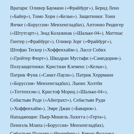
Вратари: Оливер Бауманн («Фрайбург»), Бернд Лено
(«Байер»), Тимо Хорн («Кельн»). Защитники: Тони
Янчке («Боруссия» Менхенгладбах), Антонио Рюдигер
(«Штутгарт»), Зеад Колазинак («Шальке-04»), Маттиас
Гинтер («Фрайбург»), Оливер Зорг («Фрайбург»),
Штефан Тескер («Хоффенхайм»), Лассе Собих
(«Гройтер Фюрт»), Шкодран Мустафи («Сампдория»).
Полузащитники: Кристиан Клеменс («Кельн»),
Патрик Функ («Санкт-Паули»), Патрик Херрманн
(«Боруссия» Менхенгладбах), Льюис Холтби
(«Тоттенхэм»), Кристоф Мориц («Шальке-04»),
Себастьян Роде («Айнтрахт»), Себастьян Руди
(«Хоффенхайм»), Эмре Джан («Бавария»).
Нападающие: Пьер-Мишель Лазогга («Герта»),
Пениэль Млапа («Боруссия» Менхенгладбах),
Себастьян Польтер («Нюрнберг»), Кевин Фолланд