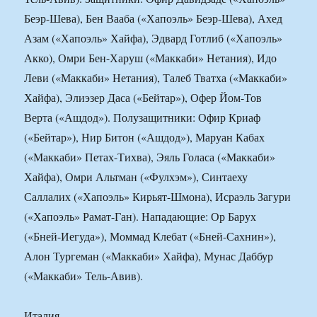
Беэр-Шева), Бен Вааба («Хапоэль» Беэр-Шева), Ахед
Азам («Хапоэль» Хайфа), Эдвард Готлиб («Хапоэль»
Акко), Омри Бен-Харуш («Маккаби» Нетания), Идо
Леви («Маккаби» Нетания), Талеб Тватха («Маккаби»
Хайфа), Элиэзер Даса («Бейтар»), Офер Йом-Тов
Верта («Ашдод»). Полузащитники: Офир Криаф
(«Бейтар»), Нир Битон («Ашдод»), Маруан Кабах
(«Маккаби» Петах-Тихва), Эяль Голаса («Маккаби»
Хайфа), Омри Альтман («Фулхэм»), Синтаеху
Саллалих («Хапоэль» Кирьят-Шмона), Исраэль Загури
(«Хапоэль» Рамат-Ган). Нападающие: Ор Барух
(«Бней-Иегуда»), Моммад Клебат («Бней-Сахнин»),
Алон Тургеман («Маккаби» Хайфа), Мунас Даббур
(«Маккаби» Тель-Авив).
Италия