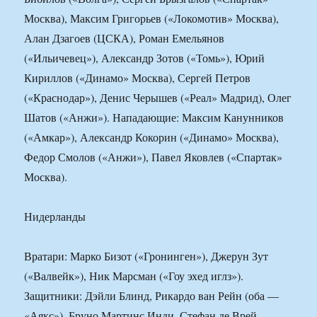
Москва), Максим Григорьев («Локомотив» Москва),
Алан Дзагоев (ЦСКА), Роман Емельянов
(«Ильичевец»), Александр Зотов («Томь»), Юрий
Кириллов («Динамо» Москва), Сергей Петров
(«Краснодар»), Денис Черышев («Реал» Мадрид), Олег
Шатов («Анжи»). Нападающие: Максим Канунников
(«Амкар»), Александр Кокорин («Динамо» Москва),
Федор Смолов («Анжи»), Павел Яковлев («Спартак»
Москва).
Нидерланды
Вратари: Марко Бизот («Гронинген»), Джерун Зут
(«Валвейк»), Ник Марсман («Гоу эхед иглз»).
Защитники: Дэйли Блинд, Рикардо ван Рейн (оба —
«Аякс»), Бруно Мартинс Инди, Стефан де Врей,