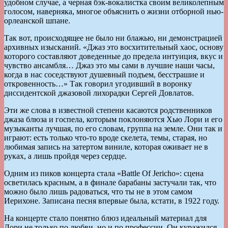
удобном случае, а черная бэк-вокалистка своим великолепным
голосом, наверняка, многое объяснить о жизни отборной нью-
орлеанской шпане.
Так вот, происходящее не было ни блажью, ни демонстрацией
архивных изысканий. «Джаз это восхитительный хаос, основу
которого составляют доведенные до предела интуиция, вкус и
чувство ансамбля… Джаз это мы сами в лучшие наши часы,
когда в нас соседствуют душевный подъем, бесстрашие и
откровенность…» Так говорил угодивший в воронку
диссидентской джазовой лихорадки Сергей Довлатов.
Эти же слова в известной степени касаются родственников
джаза блюза и госпела, которым поклоняются Хью Лори и его
музыканты лучшая, по его словам, группа на земле. Они так и
играют: есть только что-то вроде скелета, темы, старая, но
любимая запись на затертом виниле, которая оживает не в
руках, а лишь пройдя через сердце.
Одним из пиков концерта стала «Battle Of Jericho»: сцена
осветилась красным, а в финале барабаны застучали так, что
можно было лишь радоваться, что ты не в этом самом
Иерихоне. Записана песня впервые была, кстати, в 1922 году.
На концерте стало понятно блюз идеальный материал для
Лори не только по любви, но и по профессии. Он куражился