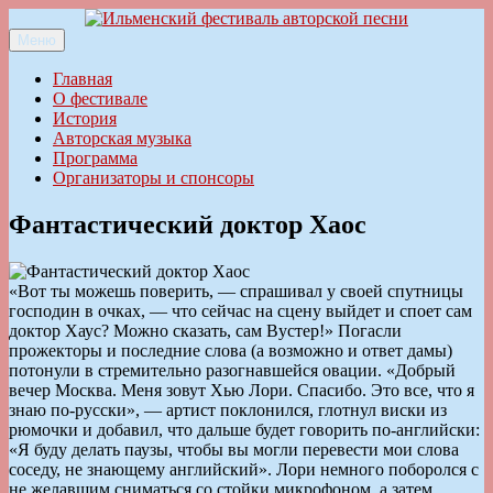
Перейти
к
Меню
Ильменский фестиваль авторской песни
содержимому
Главная
О фестивале
История
Авторская музыка
Программа
Организаторы и спонсоры
Фантастический доктор Хаос
«Вот ты можешь поверить, — спрашивал у своей спутницы
господин в очках, — что сейчас на сцену выйдет и споет сам
доктор Хаус? Можно сказать, сам Вустер!» Погасли
прожекторы и последние слова (а возможно и ответ дамы)
потонули в стремительно разогнавшейся овации. «Добрый
вечер Москва. Меня зовут Хью Лори. Спасибо. Это все, что я
знаю по-русски», — артист поклонился, глотнул виски из
рюмочки и добавил, что дальше будет говорить по-английски:
«Я буду делать паузы, чтобы вы могли перевести мои слова
соседу, не знающему английский». Лори немного поборолся с
не желавшим сниматься со стойки микрофоном, а затем