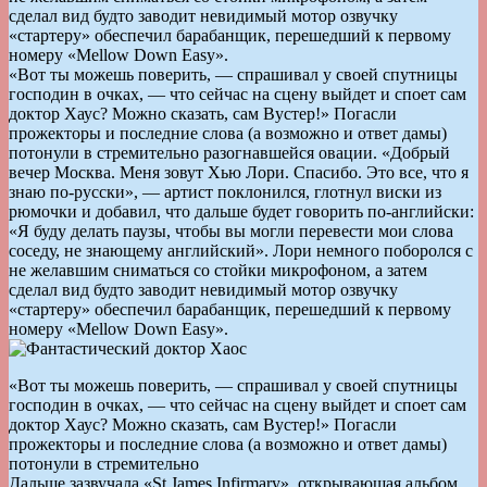
сделал вид будто заводит невидимый мотор озвучку
«стартеру» обеспечил барабанщик, перешедший к первому
номеру «Mellow Down Easy».
«Вот ты можешь поверить, — спрашивал у своей спутницы
господин в очках, — что сейчас на сцену выйдет и споет сам
доктор Хаус? Можно сказать, сам Вустер!» Погасли
прожекторы и последние слова (а возможно и ответ дамы)
потонули в стремительно разогнавшейся овации. «Добрый
вечер Москва. Меня зовут Хью Лори. Спасибо. Это все, что я
знаю по-русски», — артист поклонился, глотнул виски из
рюмочки и добавил, что дальше будет говорить по-английски:
«Я буду делать паузы, чтобы вы могли перевести мои слова
соседу, не знающему английский». Лори немного поборолся с
не желавшим сниматься со стойки микрофоном, а затем
сделал вид будто заводит невидимый мотор озвучку
«стартеру» обеспечил барабанщик, перешедший к первому
номеру «Mellow Down Easy».
«Вот ты можешь поверить, — спрашивал у своей спутницы
господин в очках, — что сейчас на сцену выйдет и споет сам
доктор Хаус? Можно сказать, сам Вустер!» Погасли
прожекторы и последние слова (а возможно и ответ дамы)
потонули в стремительно
Дальше зазвучала «St James Infirmary», открывающая альбом