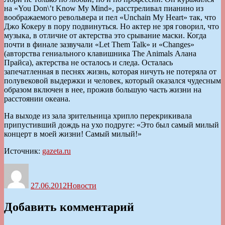
на «You Don\’t Know My Mind», расстреливал пианино из
воображаемого револьвера и пел «Unchain My Heart» так, что
Джо Кокеру в пору подвинуться. Но актер не зря говорил, что
музыка, в отличие от актерства это срывание маски. Когда
почти в финале зазвучали «Let Them Talk» и «Changes»
(авторства гениального клавишника The Animals Алана
Прайса), актерства не осталось и следа. Осталась
запечатленная в песнях жизнь, которая ничуть не потеряла от
полувековой выдержки и человек, который оказался чудесным
образом включен в нее, прожив большую часть жизни на
расстоянии океана.
На выходе из зала зрительница хрипло перекрикивала
припустивший дождь на ухо подруге: «Это был самый милый
концерт в моей жизни! Самый милый!»
Источник:
gazeta.ru
Автор
Опубликовано
Рубрики
27.06.2012
Новости
Добавить комментарий