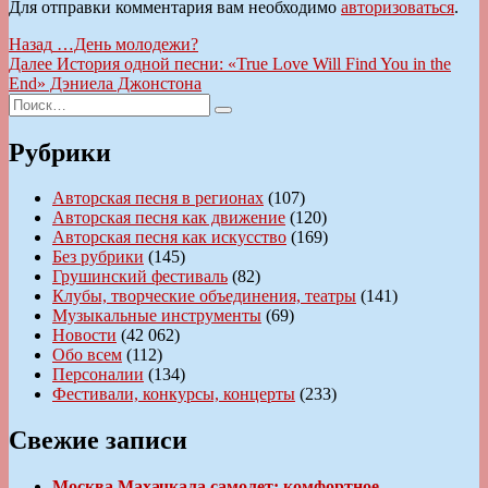
Для отправки комментария вам необходимо
авторизоваться
.
Навигация
Предыдущая
Назад
…День молодежи?
запись:
Следующая
Далее
История одной песни: «True Love Will Find You in the
по
запись:
End» Дэниела Джонстона
записям
Искать:
Поиск
Рубрики
Авторская песня в регионах
(107)
Авторская песня как движение
(120)
Авторская песня как искусство
(169)
Без рубрики
(145)
Грушинский фестиваль
(82)
Клубы, творческие объединения, театры
(141)
Музыкальные инструменты
(69)
Новости
(42 062)
Обо всем
(112)
Персоналии
(134)
Фестивали, конкурсы, концерты
(233)
Свежие записи
Москва Махачкала самолет: комфортное