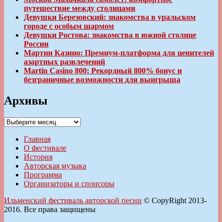
путешествие между столицами
Девушки Березовский: знакомства в уральском
городе с особым шармом
Девушки Ростова: знакомства в южной столице
России
Мартин Казино: Премиум-платформа для ценителей
азартных развлечений
Martin Casino 800: Рекордный 800% бонус и
безграничные возможности для выигрыша
Архивы
Архивы
Главная
О фестивале
История
Авторская музыка
Программа
Организаторы и спонсоры
Ильменский фестиваль авторской песни
© CopyRight 2013-
2016. Все права защищены