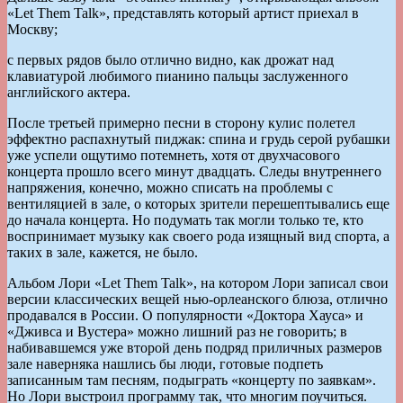
«Let Them Talk», представлять который артист приехал в
Москву;
с первых рядов было отлично видно, как дрожат над
клавиатурой любимого пианино пальцы заслуженного
английского актера.
После третьей примерно песни в сторону кулис полетел
эффектно распахнутый пиджак: спина и грудь серой рубашки
уже успели ощутимо потемнеть, хотя от двухчасового
концерта прошло всего минут двадцать. Следы внутреннего
напряжения, конечно, можно списать на проблемы с
вентиляцией в зале, о которых зрители перешептывались еще
до начала концерта. Но подумать так могли только те, кто
воспринимает музыку как своего рода изящный вид спорта, а
таких в зале, кажется, не было.
Альбом Лори «Let Them Talk», на котором Лори записал свои
версии классических вещей нью-орлеанского блюза, отлично
продавался в России. О популярности «Доктора Хауса» и
«Дживса и Вустера» можно лишний раз не говорить; в
набивавшемся уже второй день подряд приличных размеров
зале наверняка нашлись бы люди, готовые подпеть
записанным там песням, подыграть «концерту по заявкам».
Но Лори выстроил программу так, что многим поучиться.