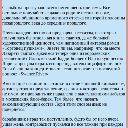
С альбома прозвучало всего песен шесть или семь. Все
остальное полузабытые даже на родине песни того же,
довольно обширного временного отрезка со второй половины
позапрошлого века до середины прошлого.
Почти каждую песню он предварял рассказом, из которых
получилась бы отдельная книга сдается, даже большей
художественной ценности, чем написанный актером роман
«Торговец пушками». Знаете ли вы, например, что на месте
Лазарета святого Джеймса теперь одна из королевских
резиденций? Или кто такой Бадди Болден? Или какую песню
Лори запрещала играть его преподавательница фортепиано?
Если были на концерте знаете, если нет ответ на последний
вопрос: «Swanee River».
Вместо презентации пластинки в стиле «поющий киноактер»,
артист устроил представление, сравнить которое решительно
не с чем не проводить же параллели с выступлениями лабухов
в московских блюз-барах. Тем более, что назвать
аккомпанирующий состав Лори этим словом язык не
повернется:
барабанщик играл так исступленно, будто бы от него вчера
ушла жена, контрабасист пускался во все тяжкие при каждом