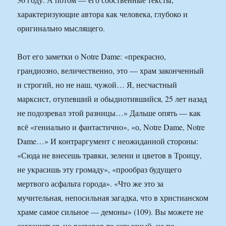
характеризующие автора как человека, глубоко и
оригинально мыслящего.
Вот его заметки о Notre Dame: «прекрасно,
грандиозно, величественно, это — храм законченный
и строгий, но не наш, чужой… Я, несчастный
марксист, отупевший и обыдиотившийся, 25 лет назад
не подозревал этой разницы…» Дальше опять — как
всё «гениально и фантастично», «о, Notre Dame, Notre
Dame…» И контраргумент с неожиданной стороны:
«Сюда не внесешь травки, зелени и цветов в Троицу,
не украсишь эту громаду», «прообраз будущего
мертвого асфальта города». «Что же это за
мучительная, непосильная загадка, что в христианском
храме самое сильное — демоны» (109). Вы можете не
соглашаться, но разговор-то серьезный, не по