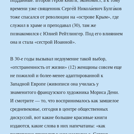
времени уже священник Серге́й Никола́евич Булга́ков
тоже спасался от революции на «острове Крым», где
служил в храме и преподавал (30), там же
познакомился с Юлией Рейтлингер. Под его влиянием
она и стала «сестрой Иоанной».
В 30-е годы вызывал недоумение такой выбор,
«отстраненность от жизни» (12) женщины совсем еще
не пожилой и более-менее адаптированной к
Западной Европе (живописи она училась у
знаменитого французского художника Мориса Дени.
И смотрите — то, что воспринималось как замшелое
средневековье, сегодня в центре общественных
дискуссий, вот какие большие красивые книги
издаются, какие слова в них напечатаны: «как
постепенно приходит к нам наследие о. Сергия