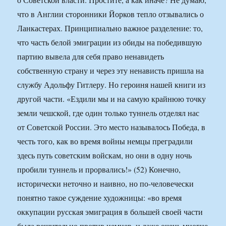
что в Англии сторонники Йорков тепло отзывались о
Ланкастерах. Принципиально важное разделение: то,
что часть белой эмиграции из обиды на победившую
партию вывела для себя право ненавидеть
собственную страну и через эту ненависть пришла на
службу Адольфу Гитлеру. Но героиня нашей книги из
другой части. «Ездили мы и на самую крайнюю точку
земли чешской, где один только туннель отделял нас
от Советской России. Это место называлось Победа, в
честь того, как во время войны немцы преградили
здесь путь советским войскам, но они в одну ночь
пробили туннель и прорвались!» (52) Конечно,
исторически неточно и наивно, но по-человечески
понятно такое суждение художницы: «во время
оккупации русская эмиграция в большей своей части
была решительно против немцев, и даже очень многие