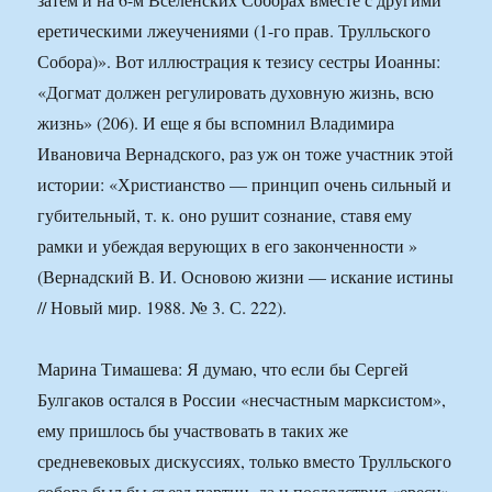
еретическими лжеучениями (1-го прав. Трулльского
Собора)». Вот иллюстрация к тезису сестры Иоанны:
«Догмат должен регулировать духовную жизнь, всю
жизнь» (206). И еще я бы вспомнил Владимира
Ивановича Вернадского, раз уж он тоже участник этой
истории: «Христианство — принцип очень сильный и
губительный, т. к. оно рушит сознание, ставя ему
рамки и убеждая верующих в его законченности »
(Вернадский В. И. Основою жизни — искание истины
// Новый мир. 1988. № 3. С. 222).
Марина Тимашева: Я думаю, что если бы Сергей
Булгаков остался в России «несчастным марксистом»,
ему пришлось бы участвовать в таких же
средневековых дискуссиях, только вместо Трулльского
собора был бы съезд партии, да и последствия «ереси»