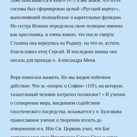
состава был сформирован целый «Русский корпус»,
выполнявший полицейские и карательные функции.
Но сестра Иоанна определила свою позицию именно
как христианка, и очень важно, что после смерти
Сталина она вернулась на Родину, на что ее, кстати,
благословил отец Сергий. И последние иконы она
писала для прихода о. Александра Меня.
Вера помогала выжить. Но мы видим побочное
действие. Что за «вопрос о Софии» (105), на которую
талантливый человек потратил полжизни? » В учении
о сотворении мира, введением содействия
гностического посредства, искажается у о. Булгакова
православное учение о творении вплоть до
отвержения его. Ибо Св. Церковь учит, что Бог
сотворил мир чрез Ипостасное Слово Свое и через