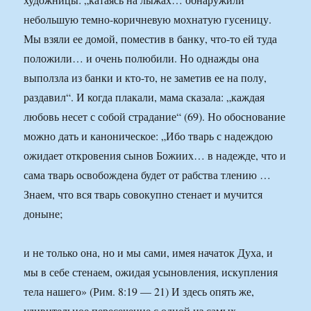
небольшую темно-коричневую мохнатую гусеницу.
Мы взяли ее домой, поместив в банку, что-то ей туда
положили… и очень полюбили. Но однажды она
выползла из банки и кто-то, не заметив ее на полу,
раздавил“. И когда плакали, мама сказала: „каждая
любовь несет с собой страдание“ (69). Но обоснование
можно дать и каноническое: „Ибо тварь с надеждою
ожидает откровения сынов Божиих… в надежде, что и
сама тварь освобождена будет от рабства тлению …
Знаем, что вся тварь совокупно стенает и мучится
доныне;
и не только она, но и мы сами, имея начаток Духа, и
мы в себе стенаем, ожидая усыновления, искупления
тела нашего» (Рим. 8:19 — 21) И здесь опять же,
удивительное пересечение с одной из самых