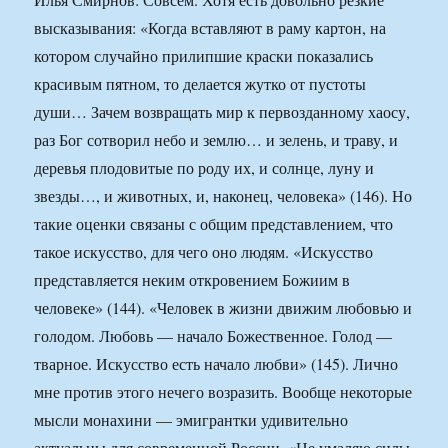
высказывания: «Когда вставляют в раму картон, на
котором случайно прилипшие краски показались
красивым пятном, то делается жутко от пустоты
души… Зачем возвращать мир к первозданному хаосу,
раз Бог сотворил небо и землю… и зелень, и траву, и
деревья плодовитые по роду их, и солнце, луну и
звезды…, и животных, и, наконец, человека» (146). Но
такие оценки связаны с общим представлением, что
такое искусство, для чего оно людям. «Искусство
представляется неким откровением Божиим в
человеке» (144). «Человек в жизни движим любовью и
голодом. Любовь — начало Божественное. Голод —
тварное. Искусство есть начало любви» (145). Лично
мне против этого нечего возразить. Вообще некоторые
мысли монахини — эмигрантки удивительно
актуальны для современной России. «Не умаляю силы