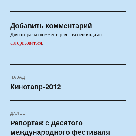
Добавить комментарий
Для отправки комментария вам необходимо
авторизоваться
.
Навигация
НАЗАД
по
Кинотавр-2012
Предыдущая
запись:
записям
ДАЛЕЕ
Репортаж с Десятого
Следующая
международного фестиваля
запись: