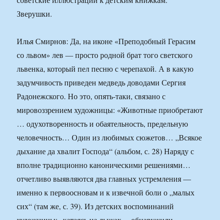
Зверушки.
Илья Смирнов: Да, на иконе «Преподобный Герасим
со львом» лев — просто родной брат того светского
львенка, который пел песню с черепахой. А в какую
задумчивость приведен медведь доводами Сергия
Радонежского. Но это, опять-таки, связано с
мировоззрением художницы: «Животные приобретают
… одухотворенность и обаятельность, предельную
человечность… Один из любимых сюжетов… „Всякое
дыхание да хвалит Господа“ (альбом, с. 28) Наряду с
вполне традиционно каноническими решениями…
отчетливо выявляются два главных устремления —
именно к первоосновам и к извечной боли о „малых
сих“ (там же, с. 39). Из детских воспоминаний
художницы: „катаясь на лыжах… обнаружили