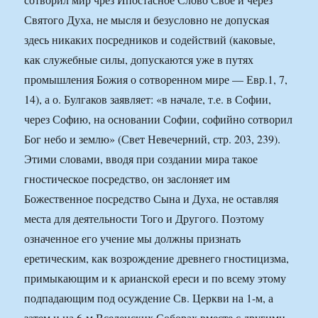
Святого Духа, не мысля и безусловно не допуская
здесь никаких посредников и содействий (каковые,
как служебные силы, допускаются уже в путях
промышления Божия о сотворенном мире — Евр.1, 7,
14), а о. Булгаков заявляет: «в начале, т.е. в Софии,
через Софию, на основании Софии, софийно сотворил
Бог небо и землю» (Свет Невечерний, стр. 203, 239).
Этими словами, вводя при создании мира такое
гностическое посредство, он заслоняет им
Божественное посредство Сына и Духа, не оставляя
места для деятельности Того и Другого. Поэтому
означенное его учение мы должны признать
еретическим, как возрождение древнего гностицизма,
примыкающим и к арианской ереси и по всему этому
подпадающим под осуждение Св. Церкви на 1-м, а
затем и на 6-м Вселенских Соборах вместе с другими