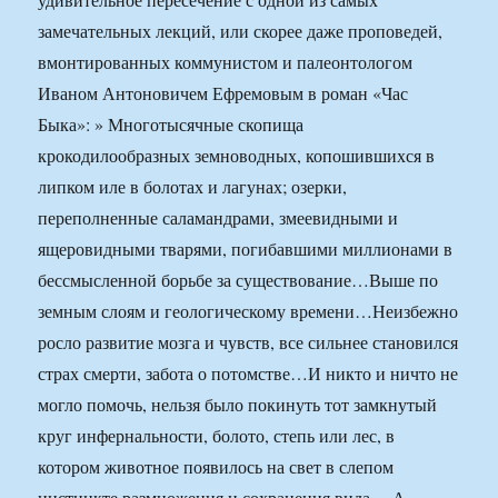
замечательных лекций, или скорее даже проповедей,
вмонтированных коммунистом и палеонтологом
Иваном Антоновичем Ефремовым в роман «Час
Быка»: » Многотысячные скопища
крокодилообразных земноводных, копошившихся в
липком иле в болотах и лагунах; озерки,
переполненные саламандрами, змеевидными и
ящеровидными тварями, погибавшими миллионами в
бессмысленной борьбе за существование…Выше по
земным слоям и геологическому времени…Неизбежно
росло развитие мозга и чувств, все сильнее становился
страх смерти, забота о потомстве…И никто и ничто не
могло помочь, нельзя было покинуть тот замкнутый
круг инфернальности, болото, степь или лес, в
котором животное появилось на свет в слепом
инстинкте размножения и сохранения вида… А