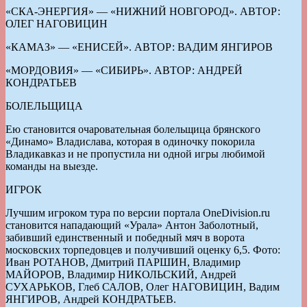
«СКА-ЭНЕРГИЯ» — «НИЖНИЙ НОВГОРОД». АВТОР:
ОЛЕГ НАГОВИЦИН
«КАМАЗ» — «ЕНИСЕЙ». АВТОР: ВАДИМ ЯНГИРОВ
«МОРДОВИЯ» — «СИБИРЬ». АВТОР: АНДРЕЙ
КОНДРАТЬЕВ
БОЛЕЛЬЩИЦА
Ею становится очаровательная болельщица брянского
«Динамо» Владислава, которая в одиночку покорила
Владикавказ и не пропустила ни одной игры любимой
команды на выезде.
ИГРОК
Лучшим игроком тура по версии портала OneDivision.ru
становится нападающий «Урала» Антон Заболотный,
забивший единственный и победный мяч в ворота
московских торпедовцев и получивший оценку 6,5. Фото:
Иван РОТАНОВ, Дмитрий ПАРШИН, Владимир
МАЙОРОВ, Владимир НИКОЛЬСКИЙ, Андрей
СУХАРЬКОВ, Глеб САЛОВ, Олег НАГОВИЦИН, Вадим
ЯНГИРОВ, Андрей КОНДРАТЬЕВ.