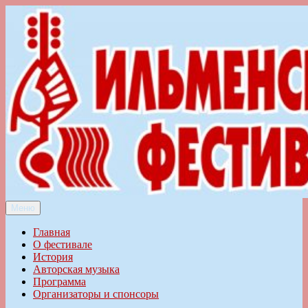
Перейти
к
содержимому
Меню
Ильменский фестиваль авторской песни
Главная
О фестивале
История
Авторская музыка
Программа
Организаторы и спонсоры