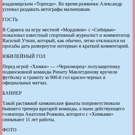
владимирским «Торпедо». Во время разминки Александр
успевал раздавать автографы мальчишкам.
ГОСТЬ
В Саранск на игру местной «Мордовии» с «Сибирью»
пожаловал известный спортивный журналист и комментатор
Василий Уткин, который, как обычно, легко откликался на
просьбы дать развернутое интервью и краткий комментарий.
ЮБИЛЕЙНЫЙ ГОЛ
Перед игрой «Химки» — «Черноморец» полузащитнику
подмосковной команды Ринату Мавлетдинову вручили
футболку и грамоту за 900-й гол красно-черных в
официальных матчах.
БАННЕР
Такой растяжкой химкинские фанаты поприветствовали
бывшего тренера вратарей команды, а ныне действующего
голкипера Анатолия Рожкова, которого с «Химками»
связывают 11 лет работы.
ФОТО