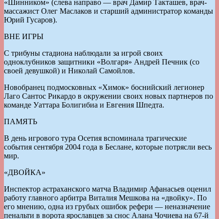
«Шинником» (слева направо — врач Дамир Такташев, врач-
массажист Олег Маслаков и старший администратор команды
Юрий Гусаров).
ВНЕ ИГРЫ
С трибуны стадиона наблюдали за игрой своих
одноклубников защитники «Волгаря» Андрей Печник (со
своей девушкой) и Николай Самойлов.
Новобранец подмосковных «Химок» боснийский легионер
Лаго Сантос Рикардо в окружении своих новых партнеров по
команде Уаттара Болигибиа и Евгения Шпедта.
ПАМЯТЬ
В день игрового тура Осетия вспоминала трагические
события сентября 2004 года в Беслане, которые потрясли весь
мир.
«ДВОЙКА»
Инспектор астраханского матча Владимир Афанасьев оценил
работу главного арбитра Виталия Мешкова на «двойку». По
его мнению, одна из грубых ошибок рефери — неназначение
пенальти в ворота ярославцев за снос Алана Чочиева на 67-й