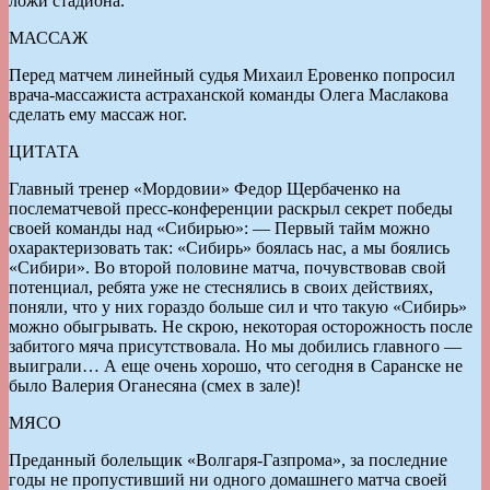
ложи стадиона.
МАССАЖ
Перед матчем линейный судья Михаил Еровенко попросил
врача-массажиста астраханской команды Олега Маслакова
сделать ему массаж ног.
ЦИТАТА
Главный тренер «Мордовии» Федор Щербаченко на
послематчевой пресс-конференции раскрыл секрет победы
своей команды над «Сибирью»: — Первый тайм можно
охарактеризовать так: «Сибирь» боялась нас, а мы боялись
«Сибири». Во второй половине матча, почувствовав свой
потенциал, ребята уже не стеснялись в своих действиях,
поняли, что у них гораздо больше сил и что такую «Сибирь»
можно обыгрывать. Не скрою, некоторая осторожность после
забитого мяча присутствовала. Но мы добились главного —
выиграли… А еще очень хорошо, что сегодня в Саранске не
было Валерия Оганесяна (смех в зале)!
МЯСО
Преданный болельщик «Волгаря-Газпрома», за последние
годы не пропустивший ни одного домашнего матча своей