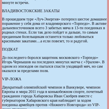
минуте встречи.
ВЛАДИВОСТОКСКИЕ ЗАКАТЫ
В прошедшем туре «Луч-Энергия» потерпел шестое домашнее
поражение у себя дома от владимирского «Торпедо». В активе
дальневосточников всего 3 забитых мяча в 13-ти поединках в
родных стенах. Если так дело пойдет и дальше, то самым
преданным болельщикам останется только любоваться
красивыми закатами…а если повезет, то и радугой.
ПОДКАТ
До последнего боролся защитник московского «Торпедо»
Игорь Чернышов на последних минутах матча с «Уралом». В
одном из эпизодов он пытался спасти уходящий мяч, но сам
оказался за пределами поля.
VIP-ЛОЖА
Двукратный олимпийский чемпион в Ванкувере, чемпион
Европы и мира 2011 года в конькобежном спорте, почетный
гражданин города Хабаровска Иван Скобрев вместе с
губернатором Хабаровского края наблюдает за ходом
поединка армейцев против «Нижнего Новгорода» из VIP-