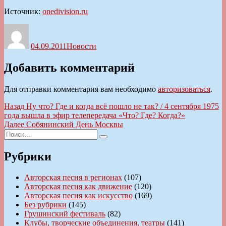
Источник:
onedivision.ru
Автор
Опубликовано
Рубрики
04.09.2011
Новости
Добавить комментарий
Для отправки комментария вам необходимо
авторизоваться
.
Навигация
Предыдущая
Назад
Ну что? Где и когда всё пошло не так? / 4 сентября 1975
запись:
года вышла в эфир телепередача «Что? Где? Когда?»
по
Следующая
Далее
Собянинский День Москвы
записям
Искать:
запись:
Поиск
Рубрики
Авторская песня в регионах
(107)
Авторская песня как движение
(120)
Авторская песня как искусство
(169)
Без рубрики
(145)
Грушинский фестиваль
(82)
Клубы, творческие объединения, театры
(141)