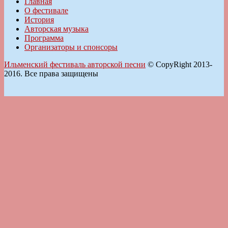
Главная
О фестивале
История
Авторская музыка
Программа
Организаторы и спонсоры
Ильменский фестиваль авторской песни
© CopyRight 2013-
2016. Все права защищены