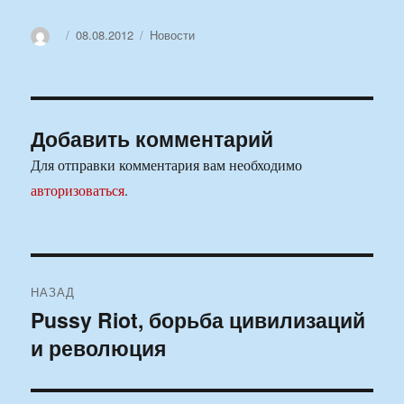
Автор
Опубликовано
Рубрики
08.08.2012
Новости
Добавить комментарий
Для отправки комментария вам необходимо
авторизоваться
.
Навигация
НАЗАД
по
Pussy Riot, борьба цивилизаций
Предыдущая
и революция
запись:
записям