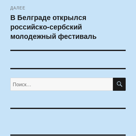
ДАЛЕЕ
В Белграде открылся
Следующая
российско-сербский
запись:
молодежный фестиваль
ПО
Искать: