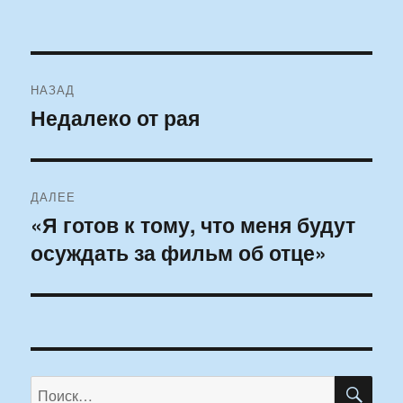
Навигация
НАЗАД
по
Недалеко от рая
Предыдущая
запись:
записям
ДАЛЕЕ
«Я готов к тому, что меня будут
Следующая
осуждать за фильм об отце»
запись:
ПО
Искать: