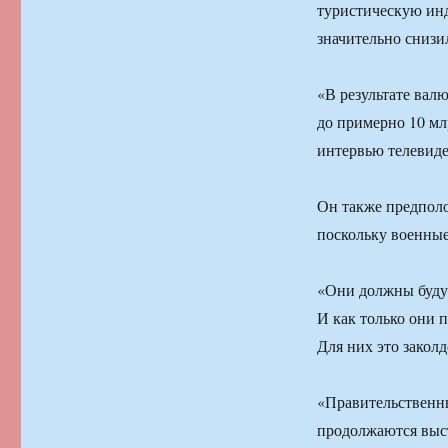
туристическую инд
значительно сниз
«В результате вал
до примерно 10 мл
интервью телевиде
Он также предполо
поскольку военные
«Они должны будут
И как только они 
Для них это закол
«Правительственны
продолжаются выст