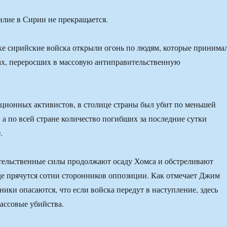
илие в Сирии не прекращается.
ке сирийские войска открыли огонь по людям, которые принима
ах, переросших в массовую антиправительственную
ционных активистов, в столице страны был убит по меньшей
, а по всей стране количество погибших за последние сутки
.
тельственные силы продолжают осаду Хомса и обстреливают
де прячутся сотни сторонников оппозиции. Как отмечает Джим
ики опасаются, что если войска передут в наступление, здесь
ассовые убийства.