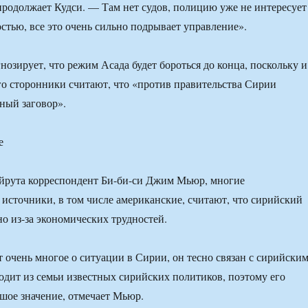
продолжает Кудси. — Там нет судов, полицию уже не интересует
остью, все это очень сильно подрывает управление».
нозирует, что режим Асада будет бороться до конца, поскольку и
его сторонники считают, что «против правительства Сирии
ный заговор».
е
ейрута корреспондент Би-би-си Джим Мьюр, многие
сточники, в том числе американские, считают, что сирийский
о из-за экономических трудностей.
т очень многое о ситуации в Сирии, он тесно связан с сирийски
одит из семьи известных сирийских политиков, поэтому его
шое значение, отмечает Мьюр.