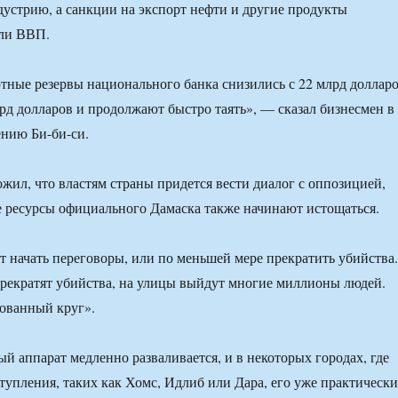
устрию, а санкции на экспорт нефти и другие продукты
или ВВП.
ютные резервы национального банка снизились с 22 млрд доллар
рд долларов и продолжают быстро таять», — сказал бизнесмен в
нию Би-би-си.
жил, что властям страны придется вести диалог с оппозицией,
 ресурсы официального Дамаска также начинают истощаться.
 начать переговоры, или по меньшей мере прекратить убийства.
прекратят убийства, на улицы выйдут многие миллионы людей.
дованный круг».
й аппарат медленно разваливается, и в некоторых городах, где
упления, таких как Хомс, Идлиб или Дара, его уже практически