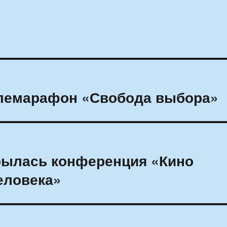
елемарафон «Свобода выбора»
рылась конференция «Кино
еловека»