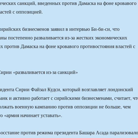
ических санкций, введенных против Дамаска на фоне кровавого
астей с оппозицией.
ирийских бизнесменов заявил в интервью Би-би-си, что
аны постепенно разваливается из-за жестких экономических
х против Дамаска на фоне кровавого противостояния властей с
идента Сирии Файзал Кудси, который возглавляет лондонский
нк и активно работает с сирийскими бизнесменами, считает, чт
олжать военную кампанию против оппозиции не больше, чем
о «армия начинает уставать».
восстание против режима президента Башара Асада парализовал