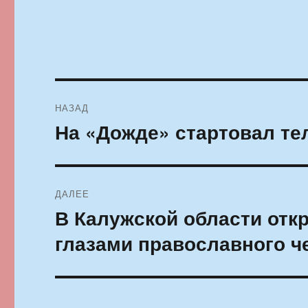
Навигация
НАЗАД
по
На «Дожде» стартовал т
Предыдущая
запись:
записям
ДАЛЕЕ
В Калужской области отк
Следующая
запись:
глазами православного ч