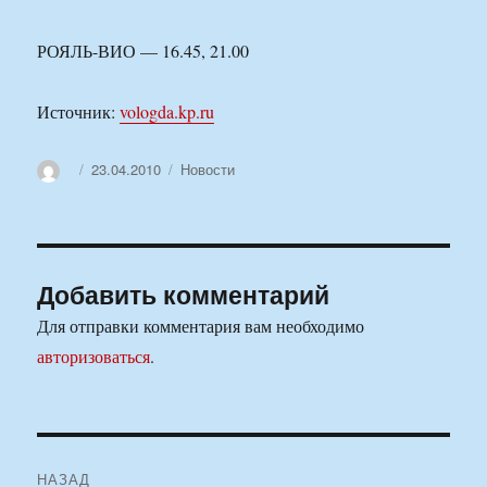
РОЯЛЬ-ВИО — 16.45, 21.00
Источник:
vologda.kp.ru
Автор
Опубликовано
Рубрики
23.04.2010
Новости
Добавить комментарий
Для отправки комментария вам необходимо
авторизоваться
.
Навигация
НАЗАД