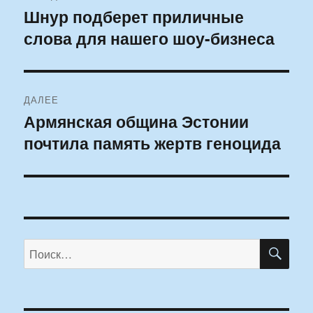
по
Шнур подберет приличные
Предыдущая
слова для нашего шоу-бизнеса
запись:
записям
ДАЛЕЕ
Армянская община Эстонии
Следующая
почтила память жертв геноцида
запись:
ПО
Искать: