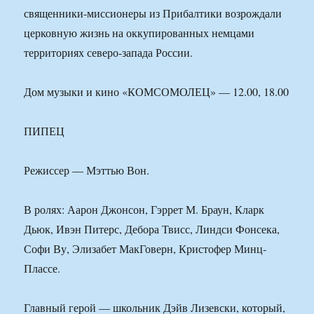
священники-миссионеры из Прибалтики возрождали
церковную жизнь на оккупированных немцами
территориях северо-запада России.
Дом музыки и кино «КОМСОМОЛЕЦ» — 12.00, 18.00
ПИПЕЦ
Режиссер — Мэттью Вон.
В ролях: Аарон Джонсон, Гэррет М. Браун, Кларк
Дьюк, Ивэн Питерс, Дебора Твисс, Линдси Фонсека,
Софи Ву, Элизабет МакГоверн, Кристофер Минц-
Плассе.
Главный герой — школьник Дэйв Лизевски, который,