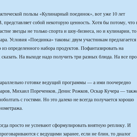
актической пользы «Кулинарный поединок», вот уже 10 лет
 представляет собой некоторую ценность. Хотя бы потому, что 
стие звезды не только спорта и шоу-бизнеса, но и кулинарии, то
вара. Условия «Поединка» таковы: двум участникам предлагается
о из определенного набора продуктов. Пофантазировать на
 сказать. На выходе надо получить три разных блюда. На все про
параллельно готовке ведущий программы — а ими поочередно
аров, Михаил Пореченков, Денис Рожков, Оскар Кучера — такж
поболтать с гостями. Но это далеко не всегда получается хорошо
онометража.
огда просто не успевают сформулировать внятную реплику. И
проговариваются с ведущими заранее, если не блин, то диалог