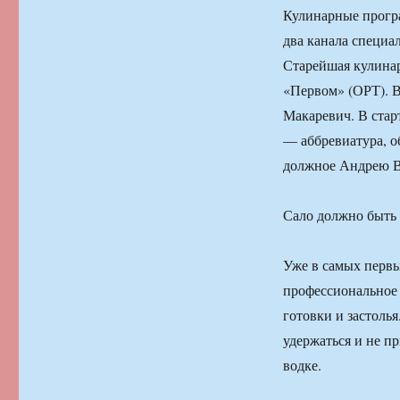
Кулинарные програ
два канала специ
Старейшая кулинар
«Первом» (ОРТ). 
Макаревич. В стар
— аббревиатура, о
должное Андрею Ва
Сало должно быть
Уже в самых перв
профессиональное 
готовки и застоль
удержаться и не пр
водке.