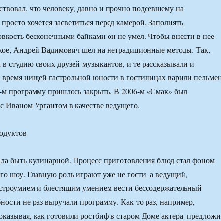
вствовал, что человеку, давно и прочно подсевшему на
просто хочется засветиться перед камерой. Заполнять
кость бесконечными байками он не умел. Чтобы внести в нее
ькое, Андрей Вадимович шел на нетрадиционные методы. Так,
 в студию своих друзей-музыкантов, и те рассказывали и
о время нищей гастрольной юности в гостиницах варили пельме
5-м программу пришлось закрыть. В 2006-м «Смак» был
 с Иваном Ургантом в качестве ведущего.
одуктов
ла быть кулинарной. Процесс приготовления блюд стал фоном
ого шоу. Главную роль играют уже не гости, а ведущий,
троумием и блестящим умением вести бессодержательный
бности не раз выручали программу. Как-то раз, например,
казывая, как готовили ростбиф в старом Доме актера, предложи