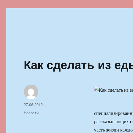
Ильменский фестиваль автор
Как сделать из ед
Автор
Опубликовано
27.06.2012
Рубрики
Новости
специализированн
рассказывающих об
часть жизни каждо