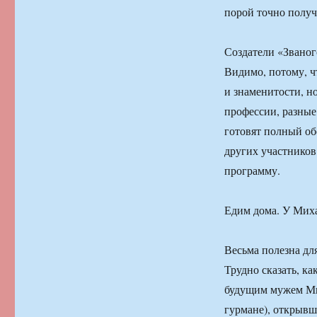
порой точно получ
Создатели «Звано
Видимо, потому, ч
и знаменитости, но
профессии, разные
готовят полный об
других участников
программу.
Едим дома. У Мих
Весьма полезна д
Трудно сказать, к
будущим мужем Ми
гурмане), открывш