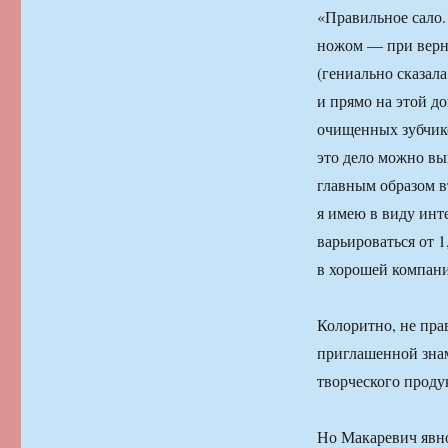
«Правильное сало.
ножом — при верно
(гениально сказал
и прямо на этой д
очищенных зубчико
это дело можно вы
главным образом в
я имею в виду инт
варьироваться от 1
в хорошей компани
Колоритно, не пра
приглашенной знам
творческого проду
Но Макаревич явно