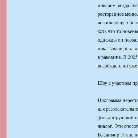
поваром, когда чу
ресторанное меню, 
возникающую нелов
хоть что-то новен
однажды он позвал
показывали, как в
в раковине. В 200
возрожден, но уже
Шоу с участием пр
Программа переста
для развлекательн
фонтанирующий ос
диалог. Эти спосо
Владимир Этуш, по