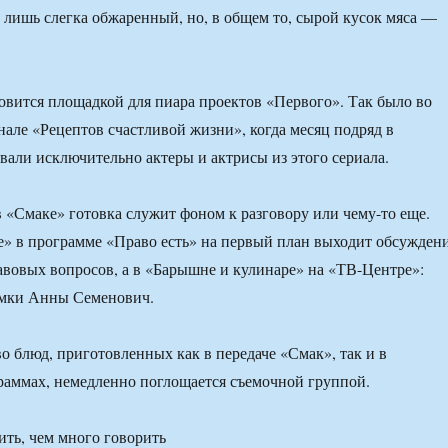
 лишь слегка обжаренный, но, в общем то, сырой кусок мяса —
овится площадкой для пиара проектов «Первого». Так было во
анале «Рецептов счастливой жизни», когда месяц подряд в
вали исключительно актеры и актрисы из этого сериала.
 в «Смаке» готовка служит фоном к разговору или чему-то еще.
» в программе «Право есть» на первый план выходит обсужден
вовых вопросов, а в «Барышне и кулинаре» на «ТВ-Центре»:
мки Анны Семенович.
о блюд, приготовленных как в передаче «Смак», так и в
аммах, немедленно поглощается съемочной группой.
ть, чем много говорить