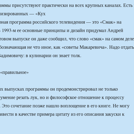
ммы присутствуют практически на всех крупных каналах. Есть
ализированных — «Кух
ная программа российского телевидения — это «Смак» на
В 1993-м ее основные принципы и дизайн придумал Андрей
товом выпуске он даже сообщил, что слово «смак» на самом деле
бозначающая не что иное, как «советы Макаревича». Надо отдать
димовичу: в кулинарии он знает толк.
 «правильное»
ых выпусках программы он продемонстрировал не только
умение резать лук, но и философское отношение к процессу
я. Это сочетание позже нашло воплощение в его книге. Не могу
ивести в качестве примера цитату из его описания закуски к