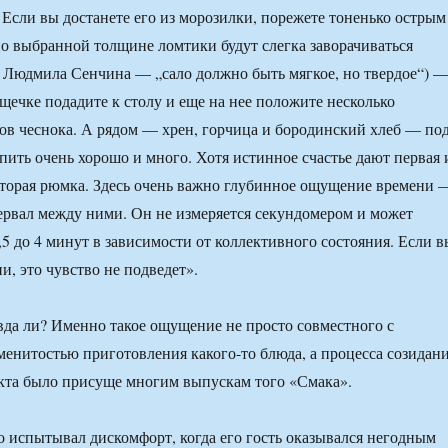
 Если вы достанете его из морозилки, порежете тоненько острым
 выбранной толщине ломтики будут слегка заворачиваться
а Людмила Сенчина — „сало должно быть мягкое, но твердое“) 
ощечке подадите к столу и еще на нее положите несколько
в чеснока. А рядом — хрен, горчица и бородинский хлеб — по
пить очень хорошо и много. Хотя истинное счастье дают первая 
торая рюмка. Здесь очень важно глубинное ощущение времени 
ервал между ними. Он не измеряется секундомером и может
,5 до 4 минут в зависимости от коллективного состояния. Если в
и, это чувство не подведет».
вда ли? Именно такое ощущение не просто совместного с
енитостью приготовления какого-то блюда, а процесса созидан
кта было присуще многим выпускам того «Смака».
 испытывал дискомфорт, когда его гость оказывался негодным