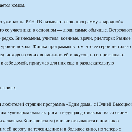
ается комом.
го ужина» на РЕН ТВ называют свою программу «народной».
то ее участники в основном — люди самые обычные. Встречают
 редко. Бизнесмены, учителя, военные, врачи, риелторы: Разные
 уровни дохода. Фишка программы в том, что ее герои не только
ед, исходя из своих возможностей и вкусов, но и приглашают
 к себе домой, придумав для них еще и развлекательную
алковых
ля любителей стряпни программа «Едим дома» с Юлией Высоцко
аким кулинаром была актриса и ведущая до знакомства со своим
халковым-Кончаловским (многие отзываются о нем как о
им ей дорогу на телевидение и в большое кино, но теперь с