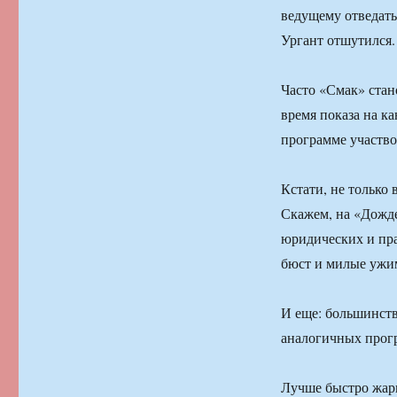
ведущему отведать
Ургант отшутился.
Часто «Смак» стан
время показа на к
программе участво
Кстати, не только
Скажем, на «Дожде
юридических и пра
бюст и милые ужи
И еще: большинств
аналогичных прогр
Лучше быстро жари