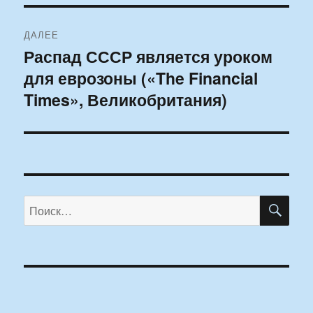
ДАЛЕЕ
Распад СССР является уроком
Следующая
для еврозоны («The Financial
запись:
Times», Великобритания)
ПО
Искать: