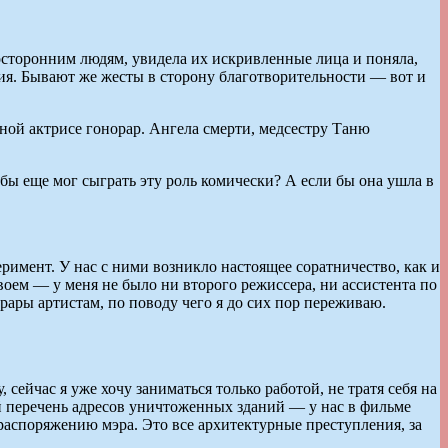
посторонним людям, увидела их искривленные лица и поняла,
ания. Бывают же жесты в сторону благотворительности — вот и
ой актрисе гонорар. Ангела смерти, медсестру Таню
 бы еще мог сыграть эту роль комически? А если бы она ушла в
римент. У нас с ними возникло настоящее соратничество, как и
воем — у меня не было ни второго режиссера, ни ассистента по
орары артистам, по поводу чего я до сих пор переживаю.
сейчас я уже хочу заниматься только работой, не тратя себя на
ый перечень адресов уничтоженных зданий — у нас в фильме
распоряжению мэра. Это все архитектурные преступления, за