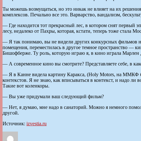
Ты можешь возмущаться, но это никак не влияет на их решения
комплексов. Печально все это. Варварство, вандализм, бескульт
— Где находится тот прекрасный лес, в котором снят первый э
лесу, недалеко от Пахры, которая, кстати, теперь тоже стала Мо
— Я так понимаю, вы не видели других конкурсных фильмов на
помещения, переместилась в другое темное пространство — ки
Бишофберже. Ту роль, которую играю я, в кино играла Марлен
— А современное кино вы смотрите? Представляете себе, в как
— Я в Канне видела картину Каракса, (Holy Motors, на ММКФ 
контекстов. Я не знаю, как вписываться в контекст, и надо ли
Такие вот коленкоры.
— Вы уже придумали ваш следующий фильм?
— Нет, я думаю, мне надо в санаторий. Можно я немного помол
другой.
Источник:
izvestia.ru
Автор
Опубликовано
Рубрики