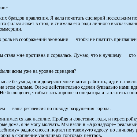
яких браздов правления. Я дала почитать сценарий нескольким 
, что фильм ляжет в стол, и снимала его ради личного высказыв
коммерции.
 роль из соображений экономии — чтобы не платить приглашенн
ом стала мне противна и сорвалась. Думаю, что к лучшему — кто
были ясны уже на уровне сценария?
ле безумцы, они доверяют мне и хотят работать, идти на экспе
на этом фильме. Он же действительно сделан буквально нами вд
 Не было денег, чтобы взять хорошего оператора и заплатить гон
тем — ваша рефлексия по поводу разрушения города.
имается как насилие. Пройдя и советские годы, и перестройку, 
арые дома, я не могу молчать. Мы взяли в «Архнадзоре» реальн
бному» радио: снесен портал по такому-то адресу, по личному 
город в скопление уродливых торговых центров.