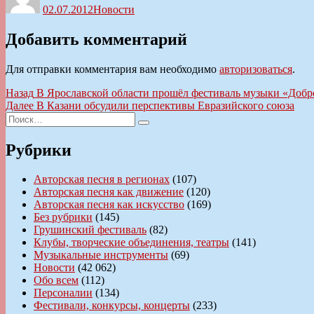
02.07.2012
Новости
Добавить комментарий
Для отправки комментария вам необходимо
авторизоваться
.
Навигация
Предыдущая
Назад
В Ярославской области прошёл фестиваль музыки «Добр
запись:
Следующая
Далее
В Казани обсудили перспективы Евразийского союза
по
Искать:
запись:
Поиск
записям
Рубрики
Авторская песня в регионах
(107)
Авторская песня как движение
(120)
Авторская песня как искусство
(169)
Без рубрики
(145)
Грушинский фестиваль
(82)
Клубы, творческие объединения, театры
(141)
Музыкальные инструменты
(69)
Новости
(42 062)
Обо всем
(112)
Персоналии
(134)
Фестивали, конкурсы, концерты
(233)