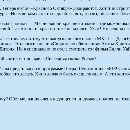
. Теперь вот до «Красного Октября» добираются. Хотят построи
урье. Но если кому-то это надо объяснять, значит, объяснять бес
пизод фильма? — Мы не нашли красивого здания, где можно было
сквой. Так что и эта красота тоже ненадолго. Ужас! Но ведь за в
 фестивале, потому что выпускали спектакль в МХТ? — Да, я б
нозала. Это спектакль по «Свидетелю обвинения» Агаты Кристи
 Дитрих. Но я специально не стала смотреть тот фильм Билли У
ой контекст попадает «Последняя сказка Риты»?
была представлена в программе Петра Шепотинника «81/2 фильмо
 вообще это делать. Кино должно быть очень личным. А эти конт
чу? Обет молчания очень недооценен, и, думаю, полезен не тол