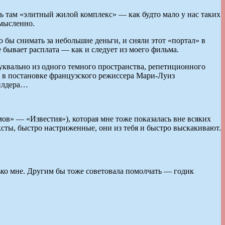
ть там «элитный жилой комплекс» — как будто мало у нас таких
смысленно.
 бы снимать за небольшие деньги, и сняли этот «портал» в
се бывает расплата — как и следует из моего фильма.
уквально из одного темного пространства, репетиционного
 в постановке французского режиссера Мари-Луиз
айлдера…
в» — «Известия»), которая мне тоже показалась вне всяких
ексты, быстро настриженные, они из тебя и быстро выскакивают.
ько мне. Другим бы тоже советовала помолчать — годик