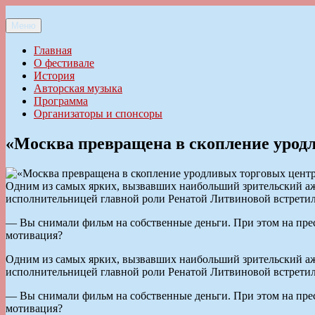
Перейти
к
Меню
Ильменский фестиваль авторской песни
содержимому
Главная
О фестивале
История
Авторская музыка
Программа
Организаторы и спонсоры
«Москва превращена в скопление урод
Одним из самых ярких, вызвавших наибольший зрительский а
исполнительницей главной роли Ренатой Литвиновой встретил
— Вы снимали фильм на собственные деньги. При этом на пресс-
мотивация?
Одним из самых ярких, вызвавших наибольший зрительский а
исполнительницей главной роли Ренатой Литвиновой встретил
— Вы снимали фильм на собственные деньги. При этом на пресс-
мотивация?