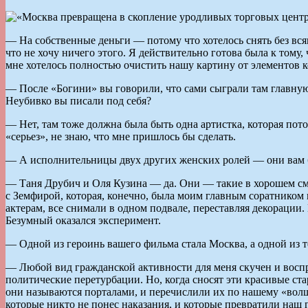
— На собственные деньги — потому что хотелось снять без вс
что не хочу ничего этого. Я действительно готова была к тому
мне хотелось полностью очистить нашу картину от элементов 
— После «Богини» вы говорили, что сами сыграли там главную
Неубивко вы писали под себя?
— Нет, там тоже должна была быть одна артистка, которая пот
«серьез», не знаю, что мне пришлось бы сделать.
— А исполнительницы двух других женских ролей — они вам 
— Таня Друбич и Оля Кузина — да. Они — такие в хорошем смыс
с Земфирой, которая, конечно, была моим главным соратником 
актерам, все снимали в одном подвале, переставляя декорации.
Безумный оказался эксперимент.
— Одной из героинь вашего фильма стала Москва, а одной из 
— Любой вид гражданской активности для меня скучен и восприн
политические перетурбации. Но, когда сносят эти красивые ст
они называются порталами, и перечислили их по нашему «волше
которые никто не понес наказания, и которые превратили наш 