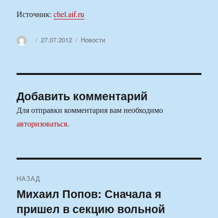
Источник:
chel.aif.ru
Автор
Опубликовано
Рубрики
27.07.2012
Новости
Добавить комментарий
Для отправки комментария вам необходимо
авторизоваться
.
Навигация
НАЗАД
по
Михаил Попов: Сначала я
Предыдущая
пришел в секцию вольной
запись:
записям