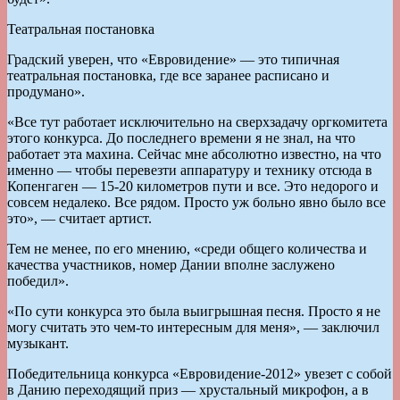
Театральная постановка
Градский уверен, что «Евровидение» — это типичная
театральная постановка, где все заранее расписано и
продумано».
«Все тут работает исключительно на сверхзадачу оргкомитета
этого конкурса. До последнего времени я не знал, на что
работает эта махина. Сейчас мне абсолютно известно, на что
именно — чтобы перевезти аппаратуру и технику отсюда в
Копенгаген — 15-20 километров пути и все. Это недорого и
совсем недалеко. Все рядом. Просто уж больно явно было все
это», — считает артист.
Тем не менее, по его мнению, «среди общего количества и
качества участников, номер Дании вполне заслужено
победил».
«По сути конкурса это была выигрышная песня. Просто я не
могу считать это чем-то интересным для меня», — заключил
музыкант.
Победительница конкурса «Евровидение-2012» увезет с собой
в Данию переходящий приз — хрустальный микрофон, а в