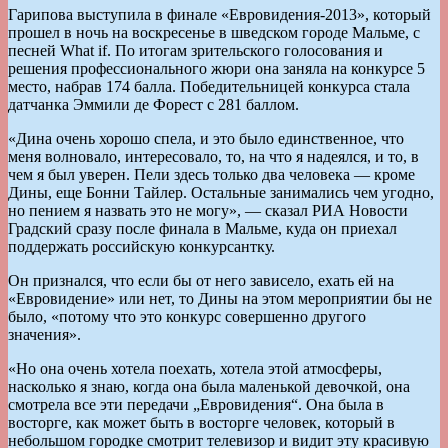
Гарипова выступила в финале «Евровидения-2013», который
прошел в ночь на воскресенье в шведском городе Мальме, с
песней What if. По итогам зрительского голосования и
решения профессионального жюри она заняла на конкурсе 5
место, набрав 174 балла. Победительницей конкурса стала
датчанка Эммили де Форест с 281 баллом.
«Дина очень хорошо спела, и это было единственное, что
меня волновало, интересовало, то, на что я надеялся, и то, в
чем я был уверен. Пели здесь только два человека — кроме
Дины, еще Бонни Тайлер. Остальные занимались чем угодно,
но пением я назвать это не могу», — сказал РИА Новости
Градский сразу после финала в Мальме, куда он приехал
поддержать российскую конкурсантку.
Он признался, что если бы от него зависело, ехать ей на
«Евровидение» или нет, то Дины на этом мероприятии бы не
было, «потому что это конкурс совершенно другого
значения».
«Но она очень хотела поехать, хотела этой атмосферы,
насколько я знаю, когда она была маленькой девочкой, она
смотрела все эти передачи „Евровидения“. Она была в
восторге, как может быть в восторге человек, который в
небольшом городке смотрит телевизор и видит эту красивую