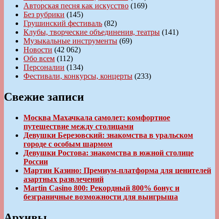
Авторская песня как искусство
(169)
Без рубрики
(145)
Грушинский фестиваль
(82)
Клубы, творческие объединения, театры
(141)
Музыкальные инструменты
(69)
Новости
(42 062)
Обо всем
(112)
Персоналии
(134)
Фестивали, конкурсы, концерты
(233)
Свежие записи
Москва Махачкала самолет: комфортное
путешествие между столицами
Девушки Березовский: знакомства в уральском
городе с особым шармом
Девушки Ростова: знакомства в южной столице
России
Мартин Казино: Премиум-платформа для ценителей
азартных развлечений
Martin Casino 800: Рекордный 800% бонус и
безграничные возможности для выигрыша
Архивы