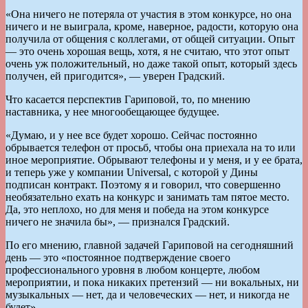
«Она ничего не потеряла от участия в этом конкурсе, но она
ничего и не выиграла, кроме, наверное, радости, которую она
получила от общения с коллегами, от общей ситуации. Опыт
— это очень хорошая вещь, хотя, я не считаю, что этот опыт
очень уж положительный, но даже такой опыт, который здесь
получен, ей пригодится», — уверен Градский.
Что касается перспектив Гариповой, то, по мнению
наставника, у нее многообещающее будущее.
«Думаю, и у нее все будет хорошо. Сейчас постоянно
обрывается телефон от просьб, чтобы она приехала на то или
иное мероприятие. Обрывают телефоны и у меня, и у ее брата,
и теперь уже у компании Universal, с которой у Дины
подписан контракт. Поэтому я и говорил, что совершенно
необязательно ехать на конкурс и занимать там пятое место.
Да, это неплохо, но для меня и победа на этом конкурсе
ничего не значила бы», — признался Градский.
По его мнению, главной задачей Гариповой на сегодняшний
день — это «постоянное подтверждение своего
профессионального уровня в любом концерте, любом
мероприятии, и пока никаких претензий — ни вокальных, ни
музыкальных — нет, да и человеческих — нет, и никогда не
будет».