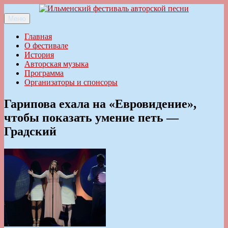
Перейти
к
Меню
Ильменский фестиваль авторской песни
содержимому
Главная
О фестивале
История
Авторская музыка
Программа
Организаторы и спонсоры
Гарипова ехала на «Евровидение»,
чтобы показать умение петь —
Градский