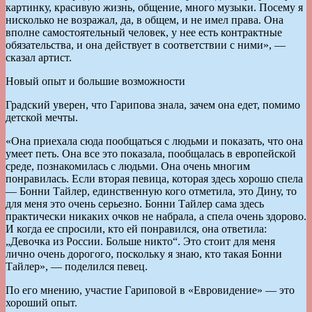
картинку, красивую жизнь, общение, много музыки. Посему я
нисколько не возражал, да, в общем, и не имел права. Она
вполне самостоятельный человек, у нее есть контрактные
обязательства, и она действует в соответствии с ними», —
сказал артист.
Новый опыт и большие возможности
Градский уверен, что Гарипова знала, зачем она едет, помимо
детской мечты.
«Она приехала сюда пообщаться с людьми и показать, что она
умеет петь. Она все это показала, пообщалась в европейской
среде, познакомилась с людьми. Она очень многим
понравилась. Если вторая певица, которая здесь хорошо спела
— Бонни Тайлер, единственную кого отметила, это Дину, то
для меня это очень серьезно. Бонни Тайлер сама здесь
практически никаких очков не набрала, а спела очень здорово.
И когда ее спросили, кто ей понравился, она ответила:
„Девочка из России. Больше никто“. Это стоит для меня
лично очень дорогого, поскольку я знаю, кто такая Бонни
Тайлер», — поделился певец.
По его мнению, участие Гариповой в «Евровидение» — это
хороший опыт.