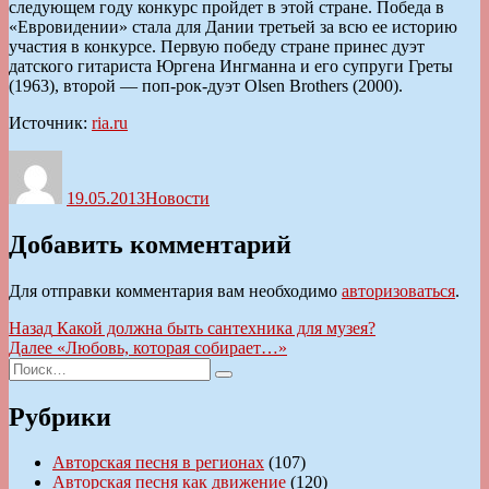
следующем году конкурс пройдет в этой стране. Победа в
«Евровидении» стала для Дании третьей за всю ее историю
участия в конкурсе. Первую победу стране принес дуэт
датского гитариста Юргена Ингманна и его супруги Греты
(1963), второй — поп-рок-дуэт Olsen Brothers (2000).
Источник:
ria.ru
Автор
Опубликовано
Рубрики
19.05.2013
Новости
Добавить комментарий
Для отправки комментария вам необходимо
авторизоваться
.
Навигация
Предыдущая
Назад
Какой должна быть сантехника для музея?
запись:
Следующая
Далее
«Любовь, которая собирает…»
по
Искать:
запись:
Поиск
записям
Рубрики
Авторская песня в регионах
(107)
Авторская песня как движение
(120)