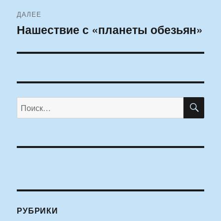
ДАЛЕЕ
Нашествие с «планеты обезьян»
Следующая
запись:
ПО
Искать:
РУБРИКИ