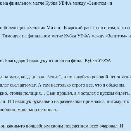
 на финальном матче Кубка УЕФА между «Зенитом» и
и болельщик «Зенита» Михаил Боярский рассказал о том, как ег
 Тимощук на финальном матче Кубка УЕФА между «Зенитом» и
 на матч, когда играл „Зенит“, и по какой-то роковой непонятн
лет съел автомат. А там настолько строго все, что я объяснял,
о, стояла полиция… Сын прошел, а я остался с куском билета.
ли. И Тимощук буквально из раздевалки примчался, потому что
сообщил, мол, папа не попал…
 он каким-то волшебным своим поведением всех очаровал. И