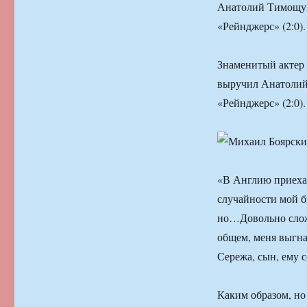
Анатолий Тимощук
«Рейнджерс» (2:0).
Знаменитый актер 
выручил Анатолий
«Рейнджерс» (2:0).
«В Англию приехал
случайности мой би
но…Довольно сложн
общем, меня выгна
Сережа, сын, ему 
Каким образом, но