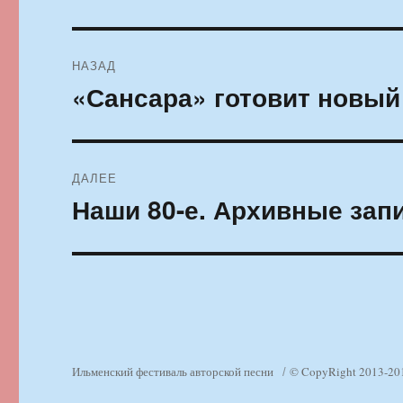
Навигация
НАЗАД
по
«Сансара» готовит новый
Предыдущая
запись:
записям
ДАЛЕЕ
Наши 80-е. Архивные запи
Следующая
запись:
Ильменский фестиваль авторской песни
© CopyRight 2013-20