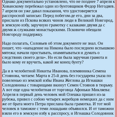
Однако документально установлено, что не позднее 7 апреля к
Хованскому перебежал один из бунтовщиков Федор Негодяев.
7 апреля он уже давал показания, что удостоверяется
расспросной записью: Перед побегом-де его, дни за два,
прислали из Пскова всяких чинов люди в Великий Новгород,
в земскую избу, заручную грамотку с казаками двумя да с
двумя ж служками монастырскими. Псковичи обещали
Новгороду поддержку.
Надо полагать, Соловьев об этом документе не знал. Он
пишет, что «нападение на Никона было последнею вспышкою
мятежа; начали простывать, опамятываться и думать о
следствиях своего дела». Но если была заручная грамота и
было кому ее вручить, какой же конец бунту?
Да и в челобитной Никиты Иванова, племянника Семена
Стоянова, читаем: Марта в 25-й день без государева указа по
повеленью из земской избы Ивана Жеглова да Игнашки
Солодовника с товарищами вкинут Семен Стоянов в тюрьму.
А вот еще одна челобитная от торговца Афоньки Микляева:
Апреля в первый день человек мой Олешка пришел из-за
рубежа, привел с собою четырех жеребцов немецких да с ним
же от брата моего Петра прислана была грамотка. И тот мой
человек в таможне с теми лошадьми объявился. И от таможни
взяли его в земскую избу к расспросу, и Игнашка Солодовник