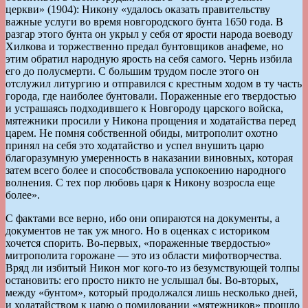
церкви» (1904): Никону «удалось оказать правительству
важные услуги во время новгородского бунта 1650 года. В
разгар этого бунта он укрыл у себя от ярости народа воеводу
Хилкова и торжественно предал бунтовщиков анафеме, но
этим обратил народную ярость на себя самого. Чернь избила
его до полусмерти. С большим трудом после этого он
отслужил литургию и отправился с крестным ходом в ту часть
города, где наиболее бунтовали. Пораженные его твердостью
и устрашаясь подходившего к Новгороду царского войска,
мятежники просили у Никона прощения и ходатайства перед
царем. Не помня собственной обиды, митрополит охотно
принял на себя это ходатайство и успел внушить царю
благоразумную умеренность в наказании виновных, которая
затем всего более и способствовала успокоению народного
волнения. С тех пор любовь царя к Никону возросла еще
более».
С фактами все верно, ибо они опираются на документы, а
документов не так уж много. Но в оценках с историком
хочется спорить. Во-первых, «пораженные твердостью»
митрополита горожане — это из области мифотворчества.
Вряд ли избитый Никон мог кого-то из безумствующей толпы
остановить: его просто никто не услышал бы. Во-вторых,
между «бунтом», который продолжался лишь несколько дней,
и ходатайством к царю о помиловании «мятежников» прошло