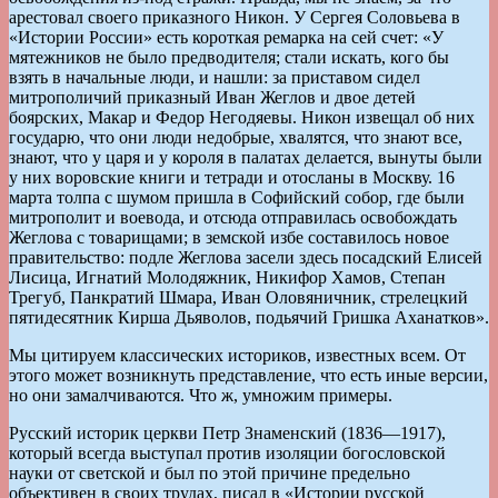
арестовал своего приказного Никон. У Сергея Соловьева в
«Истории России» есть короткая ремарка на сей счет: «У
мятежников не было предводителя; стали искать, кого бы
взять в начальные люди, и нашли: за приставом сидел
митрополичий приказный Иван Жеглов и двое детей
боярских, Макар и Федор Негодяевы. Никон извещал об них
государю, что они люди недобрые, хвалятся, что знают все,
знают, что у царя и у короля в палатах делается, вынуты были
у них воровские книги и тетради и отосланы в Москву. 16
марта толпа с шумом пришла в Софийский собор, где были
митрополит и воевода, и отсюда отправилась освобождать
Жеглова с товарищами; в земской избе составилось новое
правительство: подле Жеглова засели здесь посадский Елисей
Лисица, Игнатий Молодяжник, Никифор Хамов, Степан
Трегуб, Панкратий Шмара, Иван Оловяничник, стрелецкий
пятидесятник Кирша Дьяволов, подьячий Гришка Аханатков».
Мы цитируем классических историков, известных всем. От
этого может возникнуть представление, что есть иные версии,
но они замалчиваются. Что ж, умножим примеры.
Русский историк церкви Петр Знаменский (1836—1917),
который всегда выступал против изоляции богословской
науки от светской и был по этой причине предельно
объективен в своих трудах, писал в «Истории русской