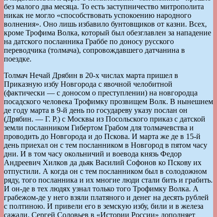
без малого два месяца. То есть заступничество митрополита
никак не могло «способствовать успокоению народного
волнения». Оно лишь избавило бунтовщиков от казни. Всех,
кроме Трофима Волка, который был обезглавлен за нападение
на датского посланника Граббе по доносу русского
переводчика (толмача), сопровождавшего датчанина в
поездке.
Толмач Нечай Дрябин в 20-х числах марта пришел в
Приказную избу Новгорода с явочной челобитной
(фактически — с доносом о преступлении) на новгородца
посадского человека Трофимку прозвищем Волк. В нынешнем
де году марта в 9-й день по государеву указу послан он
(Дрябин. — Г. Р.) с Москвы из Посольского приказ с датской
земли посланником Гибертом Грабом для толмачевства и
проводить до Новгорода и до Пскова. И марта же де в 15-й
день приехал он с тем посланником в Новгород в пятом часу
дни. И в том часу окольничий и воевода князь Федор
Андреевич Хилков да дьяк Василий Софонов ко Пскову их
отпустили. А когда он с тем посланником был в солодожном
ряду, того посланника и их многие люди стали бить и грабить.
И он-де в тех людях узнал только того Трофимку Волка. А
грабежом-де у него взяли платяного и денег на десять рублей
с полтиною. И привели его в земскую избу, били и в железа
сажали. Сергей Соловьев в «Истории России» дополняет