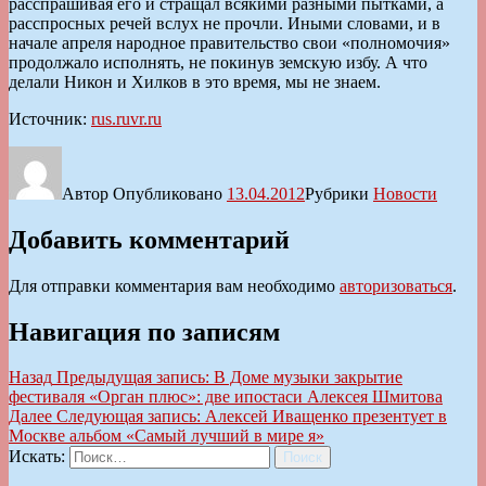
расспрашивая его и стращал всякими разными пытками, а
расспросных речей вслух не прочли. Иными словами, и в
начале апреля народное правительство свои «полномочия»
продолжало исполнять, не покинув земскую избу. А что
делали Никон и Хилков в это время, мы не знаем.
Источник:
rus.ruvr.ru
Автор
Опубликовано
13.04.2012
Рубрики
Новости
Добавить комментарий
Для отправки комментария вам необходимо
авторизоваться
.
Навигация по записям
Назад
Предыдущая запись:
В Доме музыки закрытие
фестиваля «Орган плюс»: две ипостаси Алексея Шмитова
Далее
Следующая запись:
Алексей Иващенко презентует в
Москве альбом «Самый лучший в мире я»
Искать:
Поиск