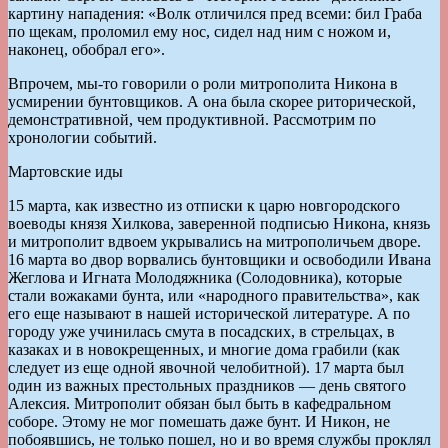
картину нападения: «Волк отличился пред всеми: бил Граба
по щекам, проломил ему нос, сидел над ним с ножом и,
наконец, обобрал его».
Впрочем, мы-то говорили о роли митрополита Никона в
усмирении бунтовщиков. А она была скорее риторической,
демонстративной, чем продуктивной. Рассмотрим по
хронологии событий.
Мартовские иды
15 марта, как известно из отписки к царю новгородского
воеводы князя Хилкова, заверенной подписью Никона, князь
и митрополит вдвоем укрывались на митрополичьем дворе.
16 марта во двор ворвались бунтовщики и освободили Ивана
Жеглова и Игната Молодяжника (Солодовника), которые
стали вожаками бунта, или «народного правительства», как
его еще называют в нашей исторической литературе. А по
городу уже учинилась смута в посадских, в стрельцах, в
казаках и в новокрещенных, и многие дома грабили (как
следует из еще одной явочной челобитной). 17 марта был
один из важных престольных праздников — день святого
Алексия. Митрополит обязан был быть в кафедральном
соборе. Этому не мог помешать даже бунт. И Никон, не
побоявшись, не только пошел, но и во время службы проклял