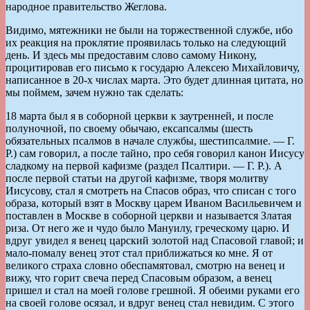
народное правительство Жеглова.
Видимо, мятежники не были на торжественной службе, ибо
их реакция на проклятие проявилась только на следующий
день. И здесь мы предоставим слово самому Никону,
процитировав его письмо к государю Алексею Михайловичу,
написанное в 20-х числах марта. Это будет длинная цитата, но
мы поймем, зачем нужно так сделать:
18 марта был я в соборной церкви к заутренней, и после
полуночной, по своему обычаю, ексапсалмы (шесть
обязательных псалмов в начале службы, шестипсалмие. — Г.
Р.) сам говорил, а после тайно, про себя говорил канон Иисусу
сладкому на первой кафизме (раздел Псалтири. — Г. Р.). А
после первой статьи на другой кафизме, творя молитву
Иисусову, стал я смотреть на Спасов образ, что списан с того
образа, который взят в Москву царем Иваном Васильевичем и
поставлен в Москве в соборной церкви и называется Златая
риза. От него же и чудо было Мануилу, греческому царю. И
вдруг увидел я венец царский золотой над Спасовой главой; и
мало-помалу венец этот стал приближаться ко мне. Я от
великого страха словно обеспамятовал, смотрю на венец и
вижу, что горит свеча перед Спасовым образом, а венец
пришел и стал на моей голове грешной. Я обеими руками его
на своей голове осязал, и вдруг венец стал невидим. С этого