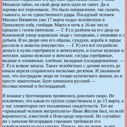
Михаила тайно, на свой двор жить идти не смеет. Да и
хоромы все переломали. Это было направление, так сказать,
главного, но не единственного удара. Посадский человек
Михаил Вязмятин уже 17 марта подал челобитную в
Приказную избу, сообщая: Марта в ночь к 16-му числу
пришли с гилем (мятежом. — Г. Р.) и разбоем на его двор на
Конюховой улице воровские люди с топорками, с пешнями и с
дубьем. И во дворе они его образы, сундуки, короба и ларцы
рассекли и животы (имущество. — Г. Р.) его всё пограбили:
деньги и кузнь серебряную и жемчужную, и платье мужское и
женское, шапки мужские и женские, сосуды серебряные,
медные и оловянные, хлебные, вкладные (складированные. —
Г. Р.) и всякие запасы. Таких челобитных с датами вплоть до
начала апреля сохранилось несколько десятков. И указывали
они, что пострадали люди не только купеческого звания, но и
просто зажиточные. Бунт начинался русский —
бессмысленный и беспощадный.
И вожаки у бунтовщиков проявились довольно скоро. Не
исключено, что какая-то группа существовала и до 15 марта, а
у нас элементарно нет письменных свидетельств. Тот же
«приказный человек митрополита» Иван Жеглов был, по всей
вероятности, известной в Новгороде персоной. Не случайно
же с началом беспорядков горожане требовали его
освобождения из-под стражи. Правда, мы не знаем, за что