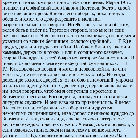
времени я начал ожидать иного себе посещенья. Марта 19-го
пришел на Софийский двор Гаврил Нестеров, будто в своей
вине покаяние прося. Я велел его поберечь, пока пойду к
обедне, и хотел его дело разрешить и молитвы
разрешительные проговорить. Но Жеглов, узнавши об этом,
велел бить в набат на Торговой стороне, и ко мне на сени
начали ломиться. Я вышел и стал их уговаривать, но они меня
ухватили со всяким бесчинием, ослопом (дубиной. — Г. Р.) в
грудь ударили и грудь расшибли. По бокам били кулаками и
камнями, держа их в руках. Били и софийского казначея,
старца Никандра, и детей боярских, которые были со мною. И
повели было меня в земскую избу (штаб бунтовщиков. — Г.
Р.). Как довели до церкви, я хотел в церковь войти, но они
меня туда не пустили, а все вели в земскую избу. Но когда
довели до золотых дверей, я, от их бою изнемогший, упросил
их дать посидеть у Золотых дверей пред церковью на лавке и
им начал говорить, чтоб меня отпустили с крестами к
Знамению пресвятые Богородицы, потому что готовился я
литургию служить. И они едва на то приклонились. Я велел
благовестить и, собравшись с соборными и другими
немногими священниками, едва добрел с великою нуждою до
Знамения. И там, стоя и сидя, слушал святую литургию с
великою нуждою и наспех служил. А назад совсем больной, в
сани взволясь, приволокся и ныне лежу в конце живота
(жизни. — Г. Р.), кашляю кровью, и живот весь запух. Чаю