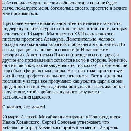
себе скорую смерть, маслом соборовался, и если не будет
легче, пожалуйте меня, богомольца своего, простите и велите
мне посхимиться.
При более-менее внимательном чтении нельзя не заметить
подчеркнуто литературный стиль письма в той части, которая
относится к 18 марта. Мы знаем по ХVII веку великого
писателя протопопа Аввакума. Действительно, человек
обладал недюжинным талантом и образным мышлением. Но
его дар расцвел на почве ненависти (к Никоновским
реформам). А вот письма Никона (прежде всего к царю) и
другие его произведения остаются как-то в стороне. Конечно,
они не так ярки, как аввакумовские, поскольку Никон многие
годы был официальным лицом. Но в них тоже присутствует
яркий след профессионального литератора. Вот и в данном
послании у автора все продумано: как убедить царя в своей
преданности и кипучей деятельности, как вызвать жалость и
сочувствие, чтобы добиться нужного результата —
расположения царского.
Спасайся, кто может!
20 марта Алексей Михайлович отправил в Новгород князя
Ивана Хованского. Сергей Соловьев утверждает, что
небольшой отряд Хованского прибыл на место 12 апреля.