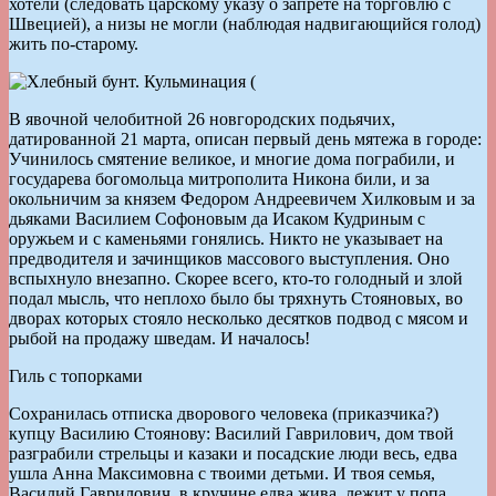
хотели (следовать царскому указу о запрете на торговлю с
Швецией), а низы не могли (наблюдая надвигающийся голод)
жить по-старому.
В явочной челобитной 26 новгородских подьячих,
датированной 21 марта, описан первый день мятежа в городе:
Учинилось смятение великое, и многие дома пограбили, и
государева богомольца митрополита Никона били, и за
окольничим за князем Федором Андреевичем Хилковым и за
дьяками Василием Софоновым да Исаком Кудриным с
оружьем и с каменьями гонялись. Никто не указывает на
предводителя и зачинщиков массового выступления. Оно
вспыхнуло внезапно. Скорее всего, кто-то голодный и злой
подал мысль, что неплохо было бы тряхнуть Стояновых, во
дворах которых стояло несколько десятков подвод с мясом и
рыбой на продажу шведам. И началось!
Гиль с топорками
Сохранилась отписка дворового человека (приказчика?)
купцу Василию Стоянову: Василий Гаврилович, дом твой
разграбили стрельцы и казаки и посадские люди весь, едва
ушла Анна Максимовна с твоими детьми. И твоя семья,
Василий Гаврилович, в кручине едва жива, лежит у попа