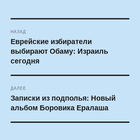
Навигация
НАЗАД
по
Еврейские избиратели
Предыдущая
выбирают Обаму: Израиль
запись:
записям
сегодня
ДАЛЕЕ
Записки из подполья: Новый
Следующая
альбом Боровика Ералаша
запись: