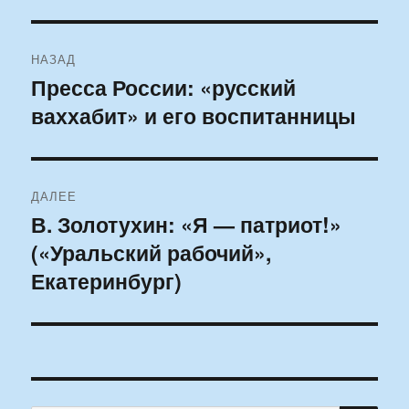
Навигация
НАЗАД
по
Пресса России: «русский
Предыдущая
ваххабит» и его воспитанницы
запись:
записям
ДАЛЕЕ
В. Золотухин: «Я — патриот!»
Следующая
(«Уральский рабочий»,
запись:
Екатеринбург)