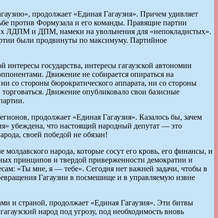
гаузию», продолжает «Единая Гагаузия». Причем удивляет
ьбе против Формузала и его команды. Правящие партии
ых ЛДПМ и ДПМ, намеки на увольнения для «непокладистых».
 партии были продвинуты по максимуму. Партийное
ой интересы государства, интересы гагаузской автономии
оппонентами. Движение не собирается опираться на
ни со стороны бюрократического аппарата, ни со стороны
и торговаться. Движение опубликовало свои базисные
партии.
егионов, продолжает «Единая Гагаузия». Казалось бы, зачем
ия» убеждена, что настоящий народный депутат — это
рода, своей победой не обязан!
е молдавского народа, которые сосут его кровь, его финансы, и
льных принципов и твердой приверженности демократии и
ам: «Ты мне, я — тебе». Сегодня нет важней задачи, чтобы в
ревращения Гагаузии в посмешище и в управляемую извне
ми и страной, продолжает «Единая Гагаузия». Эти битвы
агаузский народ под угрозу, под необходимость вновь