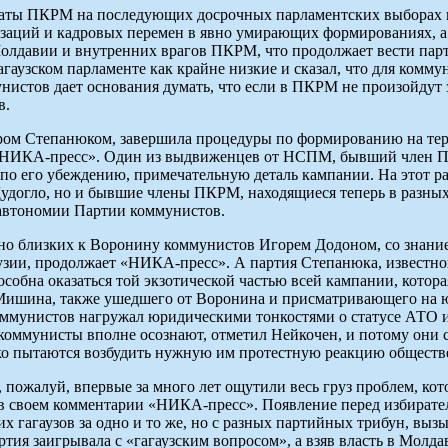
таты ПКРМ на последующих досрочных парламентских выборах в 
заций и кадровых перемен в явно умирающих формированиях, а в
олдавии и внутренних врагов ПКРМ, что продолжает вести пар
агаузском парламенте как крайне низкие и сказал, что для комм
тов дает основания думать, что если в ПКРМ не произойдут за
в.
ром Степанюком, завершила процедуры по формированию на терр
 «НИКА-пресс». Один из выдвиженцев от НСПМ, бывший член П
о его убеждению, примечательную деталь кампании. На этот раз
удогло, но и бывшие члены ПКРМ, находящиеся теперь в разных
в автономии Партии коммунистов.
но близких к Воронину коммунистов Игорем Додоном, со знание д
аузии, продолжает «НИКА-пресс». А партия Степанюка, известно
собна оказаться той экзотической частью всей кампании, котор
ишина, также ушедшего от Воронина и присматривающего на юг
ммунистов нагружал юридическими тонкостями о статусе АТО и 
коммунисты вполне осознают, отметил Нейкочен, и потому они с
о пытаются возбудить нужную им протестную реакцию обществен
ожалуй, впервые за много лет ощутили весь груз проблем, кот
 в своем комментарии «НИКА-пресс». Появление перед избират
их гагаузов за одно и то же, но с разных партийных трибун, вы
тия заигрывала с «гагаузским вопросом», а взяв власть в Молда