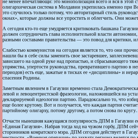
не менее впечатляющи: это монополизация всего и вся в этой ст
олигархическая система в Молдавии укрепилась именно при Вор
это случилось только потому, что авторитарный стиль руково
окнах», которые должны все упростить и облегчить. Они может 
А сегодня кто-то еще умудряется критиковать башкана Гагаузии
должен сотрудничать глава исполнительной власти автономии,
разными составами правительства — это повод для критики, и
Слабостью коммунистов на сегодня является то, что они прочно
нашли бы в себе силы заменить свое застаревшее, заплесневе
зависшего на одной руке над пропастью, и сбрасывающего тяж
упрямства, упертости руководства, превратившего партию в не
периодов) есть еще, зажатые в тисках ее «дисциплины» и иер
спасения Родины.
Заметным явлением в Гагаузии временно стала Демократическа
левой и левоцентристской фразеологии, наложившейся на уста
декларируемой идеологии партию. Парадоксально то, что избира
еще более крутому. Вот и получается, что каждая партия счита
партийному олигарху, потому другому, а потом снова по круг
Отчасти нынешняя кажущаяся популярность ДПМ в Гагаузии ес
«Единая Гагаузия». Набрав тогда ход на чужом горбу, ДПМ сейч
сторонников комратского мэра. ДПМ сегодня действует в Гага
местности. «Военная операция» по захвату региона ведется по