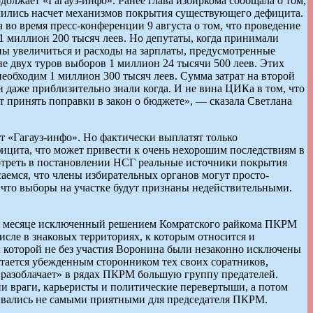
олжает «Гагауз-инфо». Ранее глава избиркома сообщала о том,
делились насчет механизмов покрытия существующего дефицита.
во время пресс-конференции 9 августа о том, что проведение
1 миллион 200 тысяч леев. Но депутаты, когда принимали
жны увеличиться и расходы на зарплаты, предусмотренные
ие двух туров выборов 1 миллион 24 тысячи 500 леев. Этих
 необходим 1 миллион 300 тысяч леев. Сумма затрат на второй
и даже приблизительно знали когда. И не вина ЦИКа в том, что
т принять поправки в закон о бюджете», — сказала Светлана
т «Гагауз-инфо». Но фактически выплатят только
ицита, что может привести к очень нехорошим последствиям в
мотреть в постановлении НСГ реальные источники покрытия
саемся, что члены избирательных органов могут просто-
, что выборы на участке будут признаны недействительными.
лом месяце исключенный решением Комратского райкома ПКРМ
исле в знаковых территориях, к которым относится и
ы которой не без участия Воронина были незаконно исключены
тается убежденным сторонником тех своих соратников,
«разоблачает» в рядах ПКРМ большую группу предателей.
ни враги, карьеристы и политические перевертыши, а потом
азывались не самыми приятными для председателя ПКРМ.