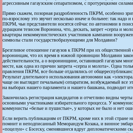
агрессивным гагаузским сепаратизмом, с протурецкими силам
Прямо скажем, позорная раздробленность ПКРМ, особенно зрим
по-взрослому это звучит несколько иначе и больнее: так над
ПКРМ, чьи представители носятся сейчас по автономии в поис
дурацким тезисом Воронина, что, дескать, запрет «серпа и мол
квартиры некоммунистических участников кампании вооружены
символы стали государствобразующими для Молдавии?
Брезгливое отношение гагаузов к ПКРМ при их общественной с
воронинцам, что их время в южной провинции Молдавии законч
действительности, а о воронинщине, оставившей гагаузам мног
месте, как одна из причин запрета «серпа и молота». Одна тол
правления ПКРМ, все больше отдалялись от общереспубликански
Результат длительного использования автономии как «электора
чаще он выглядит печальным) сепаратизм, возбуждаемый все 
на выборах нашего парламента и нашего башкана, подводит ит
Закончилась регистрация кандидатов и отчетливо видны черты
основными участниками избирательного процесса. У коммунистич
коммунисты «белые и пушистые», у которых не было и нет оши
Если верить публикациям от ПКРМ, кроме них в этой стране н
помнит и неподписанный Меморандум Козака, и винное эмбарго,
«поцелуи» с Бэсеску, сменявшиеся вдруг дипломатическими ск