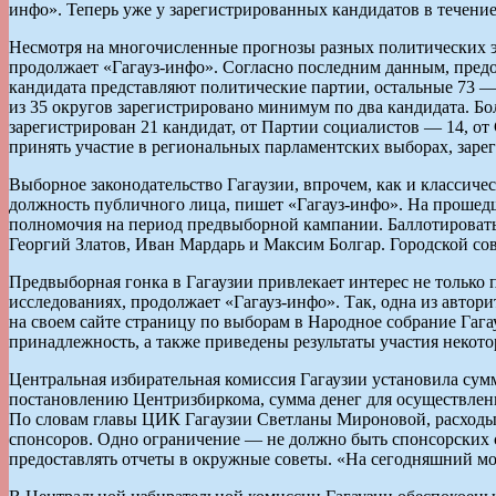
инфо». Теперь уже у зарегистрированных кандидатов в течение
Несмотря на многочисленные прогнозы разных политических экс
продолжает «Гагауз-инфо». Согласно последним данным, предо
кандидата представляют политические партии, остальные 73 
из 35 округов зарегистрировано минимум по два кандидата. 
зарегистрирован 21 кандидат, от Партии социалистов — 14, о
принять участие в региональных парламентских выборах, заре
Выборное законодательство Гагаузии, впрочем, как и классич
должность публичного лица, пишет «Гагауз-инфо». На прошед
полномочия на период предвыборной кампании. Баллотировать
Георгий Златов, Иван Мардарь и Максим Болгар. Городской со
Предвыборная гонка в Гагаузии привлекает интерес не тольк
исследованиях, продолжает «Гагауз-инфо». Так, одна из авт
на своем сайте страницу по выборам в Народное собрание Гага
принадлежность, а также приведены результаты участия некотор
Центральная избирательная комиссия Гагаузии установила сум
постановлению Центризбиркома, сумма денег для осуществлени
По словам главы ЦИК Гагаузии Светланы Мироновой, расходы н
спонсоров. Одно ограничение — не должно быть спонсорских с
предоставлять отчеты в окружные советы. «На сегодняшний мо