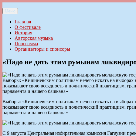
Перейти
к
Меню
Ильменский фестиваль авторской песни
содержимому
Главная
О фестивале
История
Авторская музыка
Программа
Организаторы и спонсоры
«Надо не дать этим румынам ликвидиро
Выборы: «Кишиневским политикам нечего искать на выборах н
показывают свою всеядность и политический практицизм, гра
парламента и нашего башкана»
Выборы: «Кишиневским политикам нечего искать на выборах н
показывают свою всеядность и политический практицизм, гра
парламента и нашего башкана»
С 9 августа Центральная избирательная комиссия Гагаузии пре