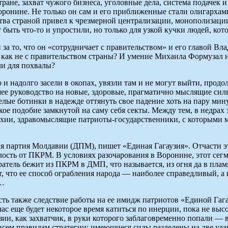
ране, захват чужого бизнеса, уголовные дела, система подачек и
онине. Не только он сам и его приближенные стали олигархами,
дства страной привел к чрезмерной централизации, монополиза
быть что-то и упростили, но только для узкой кучки людей, кото
 за то, что он «сотрудничает с правительством» и его главой В
 как не с правительством страны? И умение Михаила Формузал 
ли для похвалы?
 и надолго засели в окопах, увязли там и не могут выйти, прод
вшее руководство на новые, здоровые, прагматично мыслящие си
елые ботинки в надежде оттянуть свое падение хоть на пару ми
кое подобие замкнутой на саму себя секты. Между тем, в недрах
архии, здравомыслящие патриоты-государственники, с которыми 
я партия Молдавии (ДПМ), пишет «Единая Гагаузия». Отчасти эт
лость от ПКРМ. В условиях разочарования в Воронине, этот се
тель бежит из ПКРМ в ДМП, что называется, из огня да в пламя, 
ет, что ее способ ограбления народа — наиболее справедливый, а
у…
ть также следствие работы на ее имидж патриотов «Единой Гаг
ас еще будет некоторое время катиться по инерции, пока не выс
узии, как захватчик, в руки которого заблаговременно попали 
 всем правилам стратегии: имеющиеся силы разделены на две уд