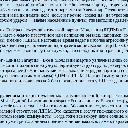
овым — эдакий симбиоз политики с бизнесом. Один дает деньги,
лабым флангам, ведет депутат парламента Александр Стояногло 
нии и на их памяти дела, досье и прочие «сведения» на руковод
особым ударом — малые населенные пункты, где методика давле
егия Либерально-демократической партии Молдавии (ЛДПМ) в Га
чь идет о чем-то преступном или неприличном (как, например, 
роны, именно ЛДПМ в настоящее время ведет наиболее агрессивн
руководителя региональной парторганизации. Когда Петр Влах б
н ведет уже свою игру (или думает, что свою), активно расчищае
т «Единая Гагаузия». Все в Молдавии азартно увлечены лишь с
Все хотят поднять свою узкую партийную структуру до размеров 
за которым неизбежно наступает «разрыхление» рядов партии и е
ику переняли (как минимум) ДПМ и ЛДПМ. Партия Гимпу, впрочем
ьности идеологической базы, вследствие чего у ЛП всегда прим
азрушением тех конструктивных взаимоотношений, которые с та
М и «Единой Гагаузии» никогда не были слишком близки, сотру
себе всех заслуг всей автономии. Абсолютно все, что сотни лю
ональной структуры ЛДПМ. Это касается и заслуг гражданского 
о использовали коммунисты. Тогда тоже все вокруг, даже солнце
 они уже три года ничем полезным не занимались, даже в парла