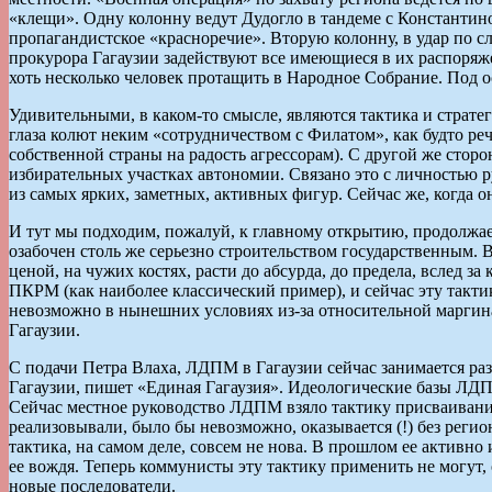
«клещи». Одну колонну ведут Дудогло в тандеме с Константин
пропагандистское «красноречие». Вторую колонну, в удар по с
прокурора Гагаузии задействуют все имеющиеся в их распоряже
хоть несколько человек протащить в Народное Собрание. Под 
Удивительными, в каком-то смысле, являются тактика и страт
глаза колют неким «сотрудничеством с Филатом», как будто ре
собственной страны на радость агрессорам). С другой же сто
избирательных участках автономии. Связано это с личностью 
из самых ярких, заметных, активных фигур. Сейчас же, когда о
И тут мы подходим, пожалуй, к главному открытию, продолжае
озабочен столь же серьезно строительством государственным. 
ценой, на чужих костях, расти до абсурда, до предела, вслед 
ПКРМ (как наиболее классический пример), и сейчас эту такт
невозможно в нынешних условиях из-за относительной маргинал
Гагаузии.
С подачи Петра Влаха, ЛДПМ в Гагаузии сейчас занимается р
Гагаузии, пишет «Единая Гагаузия». Идеологические базы ЛДП
Сейчас местное руководство ЛДПМ взяло тактику присваивания 
реализовывали, было бы невозможно, оказывается (!) без реги
тактика, на самом деле, совсем не нова. В прошлом ее активн
ее вождя. Теперь коммунисты эту тактику применить не могут,
новые последователи.