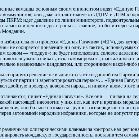
исленные команды основным своим оппонентом видят «Единую Га
рес коммунистов, они даже отстают нынче от ЛДПМ и ДПМ в бор
оды ПКРМ: идет давление по линии министерств, подконтрольн
 его таланты и ценность для страны — главное, чтобы интересы
ь Молдавии.
 избирательного процесса «Единая Гагаузия» («ЕГ»), для котор
ия» не собирается применять ни одну из тактик, используемых 
м словом — «подкуп»; не будет использовать силовое давление 
я никого огульно охаивать, искать компроматы, шантажировать 
ачально независимым кандидатом, или сторонником какой-либо 
было принято решение не выдвигаться от созданной им Партии р
уться от партии и зарегистрироваться первым… «Единая Гагауз
ел двойную проверку доверием народа, и никому, кроме этого на
е отличаются, пишет «Единая Гагаузия». Все они — пиявки на тел
какой настоящей идеологии у них нет, как нет и крепких мора
ышления, они больше похожи на группы заговорщиков по интерес
перед автономией народные избранники, которые не допустят п
 различными олигархическими кланами за контроль над региона
идировать молдавскую государственность, поставив тем самым г