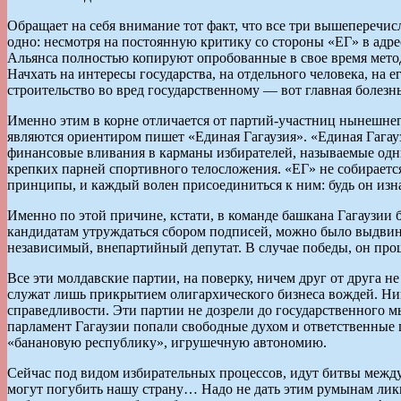
Обращает на себя внимание тот факт, что все три вышепереч
одно: несмотря на постоянную критику со стороны «ЕГ» в ад
Альянса полностью копируют опробованные в свое время мет
Начхать на интересы государства, на отдельного человека, на
строительство во вред государственному — вот главная болезн
Именно этим в корне отличается от партий-участниц нынешнего
являются ориентиром пишет «Единая Гагаузия». «Единая Гагауз
финансовые вливания в карманы избирателей, называемые одни
крепких парней спортивного телосложения. «ЕГ» не собираетс
принципы, и каждый волен присоединиться к ним: будь он изн
Именно по этой причине, кстати, в команде башкана Гагаузии 
кандидатам утруждаться сбором подписей, можно было выдвин
независимый, внепартийный депутат. В случае победы, он прош
Все эти молдавские партии, на поверку, ничем друг от друга н
служат лишь прикрытием олигархического бизнеса вождей. Ни
справедливости. Эти партии не дозрели до государственного м
парламент Гагаузии попали свободные духом и ответственные 
«банановую республику», игрушечную автономию.
Сейчас под видом избирательных процессов, идут битвы между
могут погубить нашу страну… Надо не дать этим румынам ликв