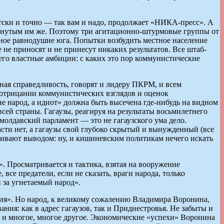
тски и точно — так вам и надо, продолжает «НИКА-пресс». А
манутым им же. Поэтому три агитационно-штурмовые группы от
ное равнодушие юга. Попытки возбудить местное население
 не приносят и не принесут никаких результатов. Все штаб-
го властные амбиции: с каких это пор коммунистические
ная справедливость, говорят и лидеру ПКРМ, и всем
 отрицании коммунистических взглядов и оценок
не народ, а идиот» должна быть высечена где-нибудь на видном
всей страны. Гагаузы, реагируя на результаты восьмилетнего
молдавский парламент — это не гагаузского ума дело.
сти нет, а гагаузы свой глубоко скрытый и вынужденный (все
живают выводом: ну, и кишиневским политикам нечего искать
. Просматривается и тактика, взятая на вооружение
се предатели, если не сказать, враги народа, только
 за угнетаемый народ».
зия». Но народ, к великому сожалению Владимира Воронина,
ия: как в адрес гагаузов, так и Приднестровья. Не забыты и
, и многое, многое другое. Экономические «успехи» Воронина