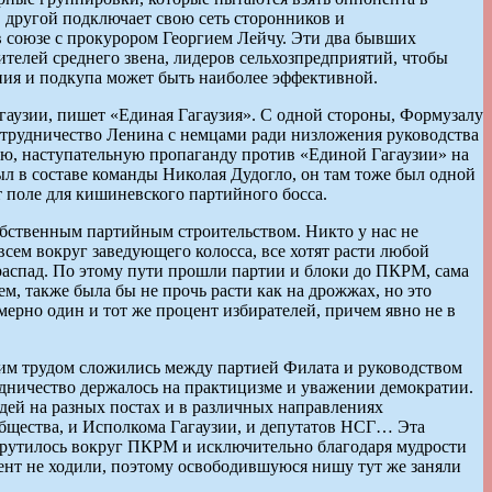
 другой подключает свою сеть сторонников и
в союзе с прокурором Георгием Лейчу. Эти два бывших
ителей среднего звена, лидеров сельхозпредприятий, чтобы
ния и подкупа может быть наиболее эффективной.
гаузии, пишет «Единая Гагаузия». С одной стороны, Формузалу
сотрудничество Ленина с немцами ради низложения руководства
ую, наступательную пропаганду против «Единой Гагаузии» на
ыл в составе команды Николая Дудогло, он там тоже был одной
т поле для кишиневского партийного босса.
обственным партийным строительством. Никто у нас не
всем вокруг заведующего колосса, все хотят расти любой
е распад. По этому пути прошли партии и блоки до ПКРМ, сама
, также была бы не прочь расти как на дрожжах, но это
ерно один и тот же процент избирателей, причем явно не в
ким трудом сложились между партией Филата и руководством
дничество держалось на практицизме и уважении демократии.
дей на разных постах и в различных направлениях
общества, и Исполкома Гагаузии, и депутатов НСГ… Эта
, крутилось вокруг ПКРМ и исключительно благодаря мудрости
мент не ходили, поэтому освободившуюся нишу тут же заняли