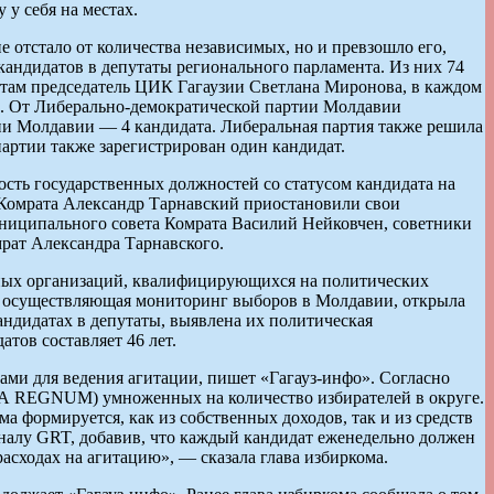
у себя на местах.
 отстало от количества независимых, но и превзошло его,
андидатов в депутаты регионального парламента. Из них 74
стам председатель ЦИК Гагаузии Светлана Миронова, в каждом
4. От Либерально-демократической партии Молдавии
тии Молдавии — 4 кандидата. Либеральная партия также решила
артии также зарегистрирован один кандидат.
ость государственных должностей со статусом кандидата на
 Комрата Александр Тарнавский приостановили свои
униципального совета Комрата Василий Нейковчен, советники
мрат Александра Тарнавского.
нных организаций, квалифицирующихся на политических
T, осуществляющая мониторинг выборов в Молдавии, открыла
андидатах в депутаты, выявлена их политическая
тов составляет 46 лет.
ами для ведения агитации, пишет «Гагауз-инфо». Согласно
. ИА REGNUM) умноженных на количество избирателей в округе.
формируется, как из собственных доходов, так и из средств
налу GRT, добавив, что каждый кандидат еженедельно должен
сходах на агитацию», — сказала глава избиркома.