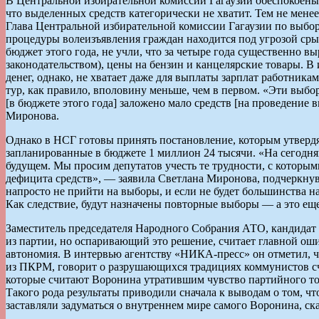
В Центральной избирательной комиссии Гагаузии обеспокоены 
что выделенных средств категорически не хватит. Тем не мен
Глава Центральной избирательной комиссии Гагаузии по выбор
процедуры волеизъявления граждан находится под угрозой сры
бюджет этого года, не учли, что за четыре года существенно в
законодательством), цены на бензин и канцелярские товары. В
денег, однако, не хватает даже для выплаты зарплат работника
тур, как правило, вполовину меньше, чем в первом. «Эти выбор
[в бюджете этого года] заложено мало средств [на проведение
Миронова.
Однако в НСГ готовы принять постановление, которым утвердят
запланированные в бюджете 1 миллион 24 тысячи. «На сегодня
будущем. Мы просим депутатов учесть те трудности, с которы
дефицита средств», — заявила Светлана Миронова, подчеркнув,
напросто не прийти на выборы, и если не будет большинства н
Как следствие, будут назначены повторные выборы — а это е
Заместитель председателя Народного Собрания АТО, кандидат
из партии, но оспаривающий это решение, считает главной оши
автономия. В интервью агентству «НИКА-пресс» он отметил, ч
из ПКРМ, говорит о разрушающихся традициях коммунистов сч
которые считают Воронина утратившим чувство партийного тов
Такого рода результаты приводили сначала к выводам о том, ч
заставляли задуматься о внутреннем мире самого Воронина, ск