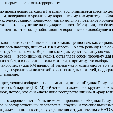
и и «серыми волками»-террористами.
о предстающая сегодня в Гагаузии, воспринимается здесь по-де
о и нам, поверившим уродливому воронинскому коммунизму и об
ках электоральной поддержки, натыкаются на повальное иронич
ота» — это покушение на государственность Молдавии, тем более
 точным ответом, разоблачающим воронинское словоблудие и е
клонности к левой идеологии и к таким ценностям, как социаль
илось навсегда, пишет «НИКА-пресс». То есть речь идет не об
о зарубок на память. Воронинская характеристика гагаузов «вы 
ько беда — воронинщина уходит, оставляя за собой проблему для 
х забот, и в последние годы считали, к примеру, что выборы в 
льного мяса» для РМ налицо. И теперь уже и коммунистов во вла
эти годы уродливой политикой красных жадных властей, поддер
ог издание.
 предстоящей избирательной кампании, пишет «Единая Гагаузия»
еской партии (ПКРМ) всё четко и знакомо: все кругом плохие, в
бок, потому что они «настоящие государственники» и «радетели
ичего хорошего нет и быть не может, продолжает «Единая Гагау
 и государственный переворот в Гагаузии, и хамские высказыван
андалами, и шаги в сторону укрепления сотрудничества с НАТО