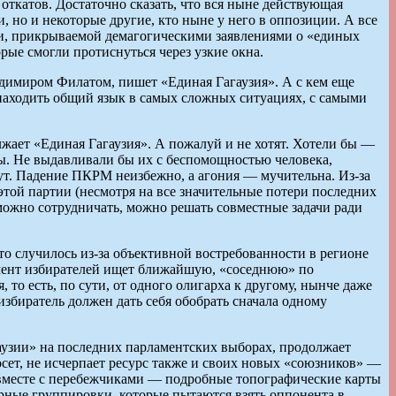
 откатов. Достаточно сказать, что вся ныне действующая
 но и некоторые другие, кто ныне у него в оппозиции. А все
ции, прикрываемой демагогическими заявлениями о «единых
рые смогли протиснуться через узкие окна.
ладимиром Филатом, пишет «Единая Гагаузия». А с кем еще
находить общий язык в самых сложных ситуациях, с самыми
олжает «Единая Гагаузия». А пожалуй и не хотят. Хотели бы —
лы. Не выдавливали бы их с беспомощностью человека,
нут. Падение ПКРМ неизбежно, а агония — мучительна. Из-за
 этой партии (несмотря на все значительные потери последних
можно сотрудничать, можно решать совместные задачи ради
о случилось из-за объективной востребованности в регионе
гмент избирателей ищет ближайшую, «соседнюю» по
то есть, по сути, от одного олигарха к другому, нынче даже
 избиратель должен дать себя обобрать сначала одному
аузии» на последних парламентских выборах, продолжает
осет, не исчерпает ресурс также и своих новых «союзников» —
— вместе с перебежчиками — подробные топографические карты
арные группировки, которые пытаются взять оппонента в