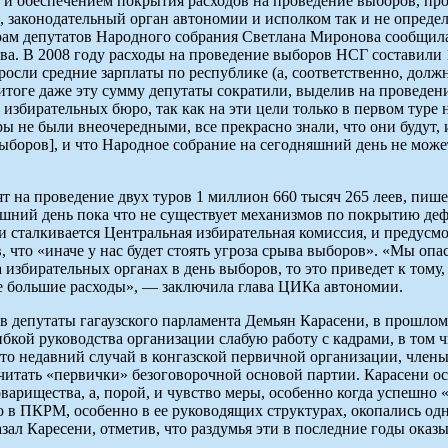
и обеспечением покрытия расходов на проведение выборов, прод
ее, законодательный орган автономии и исполком так и не опре
ам депутатов Народного собрания Светлана Миронова сообщила 
ва. В 2008 году расходы на проведение выборов НСГ составили 
ыросли средние зарплаты по республике (а, соответственно, дол
 итоге даже эту сумму депутаты сократили, выделив на проведен
м избирательных бюро, так как на эти цели только в первом туре
ы не были внеочередными, все прекрасно знали, что они будут, 
 выборов], и что Народное собрание на сегодняшний день не може
 на проведение двух туров 1 миллион 660 тысяч 265 леев, пише
шний день пока что не существует механизмов по покрытию деф
ми сталкивается Центральная избирательная комиссия, и предус
 что «иначе у нас будет стоять угроза срыва выборов». «Мы опа
а избирательных органах в день выборов, то это приведет к тому
ще большие расходы», — заключила глава ЦИКа автономии.
 в депутаты гагаузского парламента Демьян Карасени, в прош
бкой руководства организации слабую работу с кадрами, в том ч
то недавний случай в конгазской первичной организации, член
итать «первички» безоговорочной основой партии. Карасени ос
арищества, а, порой, и чувство меры, особенно когда успешно 
то в ПКРМ, особенно в ее руководящих структурах, окопались од
азал Каресени, отметив, что раздумья эти в последние годы ок