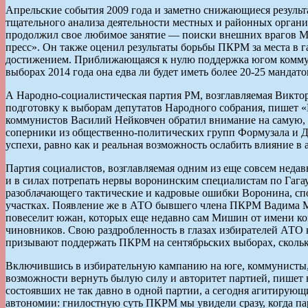
Апрельские события 2009 года и заметно снижающиеся резуль
тщательного анализа деятельности местных и районных органи
продолжил свое любимое занятие — поиски внешних врагов М
пресс». Он также оценил результаты борьбы ПКРМ за места в г
достижением. Приближающаяся к нулю поддержка югом коммунис
выборах 2014 года она едва ли будет иметь более 20-25 мандато
А Народно-социалистическая партия РМ, возглавляемая Викто
подготовку к выборам депутатов Народного собрания, пишет
коммунистов Василий Нейковчен обратил внимание на самую, п
соперники из общественно-политических групп Формузала и Д
успехи, равно как и реальная возможность ослабить влияние 
Партия социалистов, возглавляемая одним из еще совсем недав
и в силах потрепать нервы воронинским специалистам по Гаг
разоблачающего тактические и кадровые ошибки Воронина, спо
участках. Появление же в АТО бывшего члена ПКРМ Вадима М
повеселит южан, которых еще недавно сам Мишин от имени ко
чиновников. Свою раздробленность в глазах избирателей АТО 
призывают поддержать ПКРМ на сентябрьских выборах, скольк
Включившись в избирательную кампанию на юге, коммунисты, п
возможности вернуть былую силу и авторитет партией, пишет
состоявших не так давно в одной партии, а сегодня агитирующ
автономии: гнилостную суть ПКРМ мы увидели сразу, когда пар