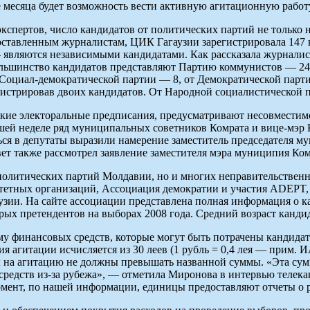
 месяца будет возможность вести активную агитационную работу 
пертов, число кандидатов от политических партий не только не
ставленным журналистам, ЦИК Гагаузии зарегистрировала 147 к
— являются независимыми кандидатами. Как рассказала журнали
Большинство кандидатов представляют Партию коммунистов — 2
т Социал-демократической партии — 8, от Демократической пар
гистрировав двоих кандидатов. От Народной социалистической п
еские электоральные предписания, предусматривают несовместим
шей неделе ряд муниципальных советников Комрата и вице-мэр
ся в депутаты выразили намерение заместитель председателя м
вет также рассмотрел заявление заместителя мэра муниципия Ко
о политических партий Молдавии, но и многих неправительстве
оритетных организаций, Ассоциация демократии и участия ADEP
узии. На сайте ассоциации представлена полная информация о к
ых претендентов на выборах 2008 года. Средний возраст кандида
му финансовых средств, которые могут быть потрачены кандидат
я агитации исчисляется из 30 леев (1 рубль = 0,4 лея — прим
а агитацию не должны превышать названной суммы. «Эта сумма 
редств из-за рубежа», — отметила Миронова в интервью телека
мент, по нашей информации, единицы предоставляют отчеты о ра