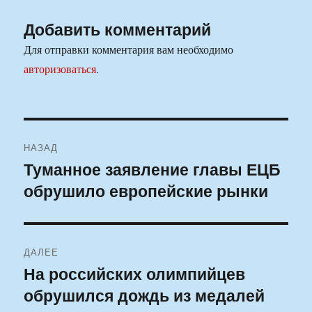
Добавить комментарий
Для отправки комментария вам необходимо
авторизоваться
.
Навигация
НАЗАД
по
Туманное заявление главы ЕЦБ
Предыдущая
обрушило европейские рынки
запись:
записям
ДАЛЕЕ
На российских олимпийцев
Следующая
обрушился дождь из медалей
запись: