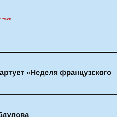
ваться
.
тартует «Неделя французского
бдулова