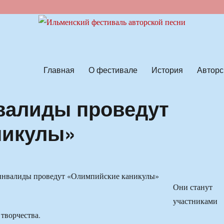
ской песни
Главная
О фестивале
История
Авторс
валиды проведут
никулы»
Они станут
участниками
 творчества.