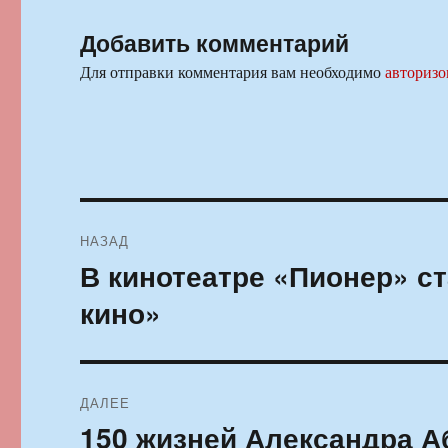
Добавить комментарий
Для отправки комментария вам необходимо
авторизо
Навигация
НАЗАД
по
В кинотеатре «Пионер» с
Предыдущая
запись:
записям
кино»
ДАЛЕЕ
150 жизней Александра А
Следующая