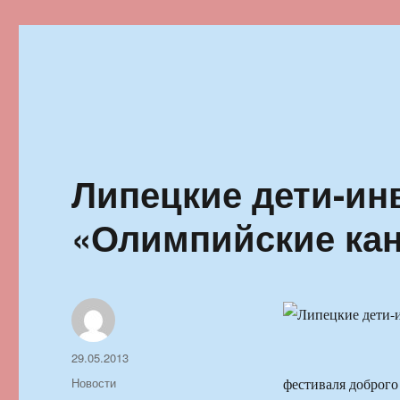
Ильменский фестиваль автор
Липецкие дети-ин
«Олимпийские ка
Автор
Опубликовано
29.05.2013
Рубрики
Новости
фестиваля доброго