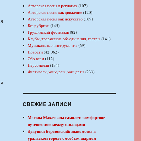
Авторская песня в регионах
(107)
в
Авторская песня как движение
(120)
Авторская песня как искусство
(169)
ня
Без рубрики
(145)
Грушинский фестиваль
(82)
Клубы, творческие объединения, театры
(141)
Музыкальные инструменты
(69)
Новости
(42 062)
Обо всем
(112)
Персоналии
(134)
Фестивали, конкурсы, концерты
(233)
в
ня
СВЕЖИЕ ЗАПИСИ
Москва Махачкала самолет: комфортное
путешествие между столицами
Девушки Березовский: знакомства в
уральском городе с особым шармом