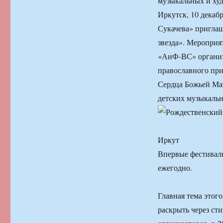
музыкальных и ху
Иркутск, 10 декаб
Сукачева» приглаш
звезда». Мероприят
«АиФ-ВС» организа
православного при
Сердца Божьей Ма
детских музыкальн
Иркут
Впервые фестиваль 
ежегодно.
Главная тема этог
раскрыть через ст