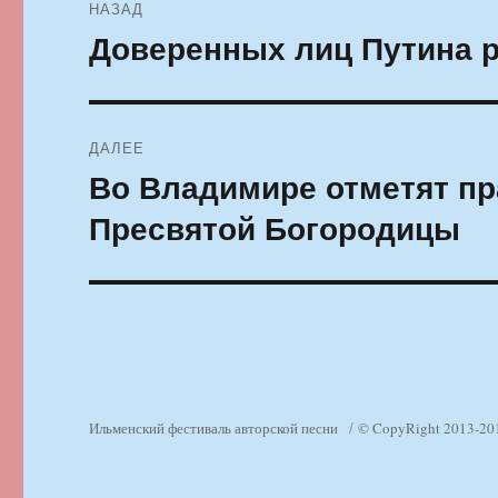
НАЗАД
по
Доверенных лиц Путина р
Предыдущая
запись:
записям
ДАЛЕЕ
Во Владимире отметят пр
Следующая
запись:
Пресвятой Богородицы
Ильменский фестиваль авторской песни
© CopyRight 2013-20