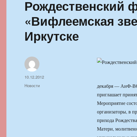
Рождественский 
«Вифлеемская зве
Иркутске
Автор
Опубликовано
10.12.2012
Рубрики
Новости
декабря — АиФ-ВС.
приглашает принят
Мероприятие состо
организаторы, в п
прихода Рождества
Матери, молитвенн