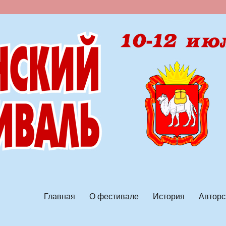
ской песни
Главная
О фестивале
История
Авторс