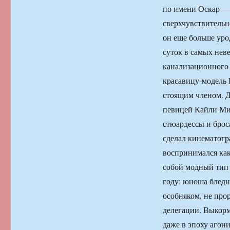
по имени Оскар — 
сверхчувствительн
он еще больше уро
суток в самых нев
канализационного 
красавицу-модель Е
стоящим членом. Д
певицей Кайли Мин
стюардессы и брос
сделал кинематогр
воспринимался как
собой модный тип 
году: юноша блед
особняком, не про
делегации. Выкорм
даже в эпоху агон