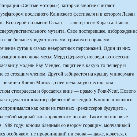
рпорация «Святые моторы»), который многие считают
умфатором последнего Каннского фестиваля и в котором Лаван
ль. Его герой по имени Оскар — «альтер эго» Каракса. Лаван —
 сверхчувствительного мутанта. Свое постаревшее, изборожденн
 еще больше уродует пятнами, гримом и париками,
течение суток в самых невероятных персонажей. Один из них,
изационного люка месье Мерд (Дерьмо), посреди фотосессии
красавицу-модель Еву Мендес, тащит ее в какую-то пещеру и
ече со стоящим членом. Другой забирается на крышу универмага
е с певицей Кайли Миноуг; спев печальную песню, она
остюм стюардессы и бросается вниз — прямо у Pont-Neuf, Нового
ракс сделал кинематографической легендой. В конце прошлого
воспринимался как один из главных «режиссеров будущего»,
л собой модный тип «проклятого поэта». Таким он впервые
в 1988 году: юноша бледный со взором горящим, молчаливый
ся особняком, не проронивший ни слова — даже, кажется, с