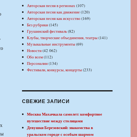
Авторская песня в регионах
(107)
Авторская песня как движение
(120)
о
Авторская песня как искусство
(169)
Без рубрики
(145)
Грушинский фестиваль
(82)
Клубы, творческие объединения, театры
(141)
у
Музыкальные инструменты
(69)
со
Новости
(42 062)
Обо всем
(112)
Персоналии
(134)
Фестивали, конкурсы, концерты
(233)
СВЕЖИЕ ЗАПИСИ
Москва Махачкала самолет: комфортное
путешествие между столицами
ух
Девушки Березовский: знакомства в
ны
уральском городе с особым шармом