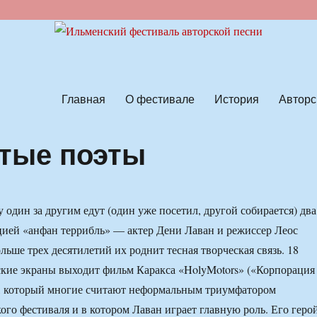
ской песни
Главная
О фестивале
История
Авторс
тые поэты
 один за другим едут (один уже посетил, другой собирается) два
цией «анфан террибль» — актер Дени Лаван и режиссер Леос
льше трех десятилетий их роднит тесная творческая связь. 18
ские экраны выходит фильм Каракса «HolyMotors» («Корпорация
, который многие считают неформальным триумфатором
ого фестиваля и в котором Лаван играет главную роль. Его геро