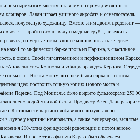
тейшим парижским мостом, ставшим на время двухлетнего
м клошаров. Лаван играет уличного акро­бата и огнеглотателя.
шаюся, полуслепую художницу. Вместе этим двоим предстоит —
м смысле — пройти огонь, воду и медные трубы, пережить
 и разлуку, и смерть, чтобы в конце концов послать к чертям
 на какой-то мифической барже прочь из Парижа, в счастливое
чность, в океан. Своей гигантоманией и перфекционизмом Карак
ать «Апокалипсис» Копполы и «Фицкарральдо» Херцога. С труд
е снимать на Новом мосту, но сроки были сорваны, и тогда
дентная идея: постро­ить точную копию Нового моста и
айона Парижа. Под Монпелье было вырыто бульдозе­рами 250 0
и заполнено водой мни­мой Сены. Продюсер Ален Даан разорилс
 умер. К стоимости картины добавились полулегально
и в Лувре у картины Рембрандта, а также фейерверки, заснятые
зднования 200-летия французской революции и потом заново
Караксом. И после этого фильма Каракс был обуреваем