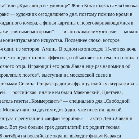
та“ или „Красавица и чудовище“ Жана Кокто здесь самая близка
ракс — художник сегодняшнего дня, поэтому помимо крови в
жиданного юмора, а финал картины с переговаривающимися в
раже „святыми моторами“ — гигантскими лимузинами — можно
м концептуального искусства. Последнее слово, которое
бя один из моторов: Аминь. В одном из эпизодов 13-летняя дочь
ует, что недостаточно эффектна, и объясняет это тем, что пошла 
руозного отца. Играющий его роль Лаван еще раз напомнил об
„проклятых поэтов“, выступив на московской сцене в
письмам Селина. Старая традиция французской культуры жива, а
 ей — российская: иначе кем были Маяковский, Цветаева,
ватель газеты „Коммерсантъ“ — специально для „Свободной
в Москву один за другим едут (один уже посетил, другой
ранцуза с репутацией «анфан террибль» — актер Дени Лаван и
акс. Вот уже больше трех десятилетий их роднит тесная
 18 октября на российские экраны выходит фильм Каракса