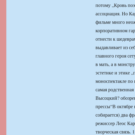
потому „Кровь поэ
ассоциация. Но Ка
фильме много нео
корпоративном га
отнести к шедевра
выдавливает из се
главного героя сет
в мать, а в монст
эстетике и этике 
моноспектакле по 
самая родственная
Высоцкий? обозре
прессы“
В октябре 
собирается) два ф
режиссер Леос Кар
творческая связь.