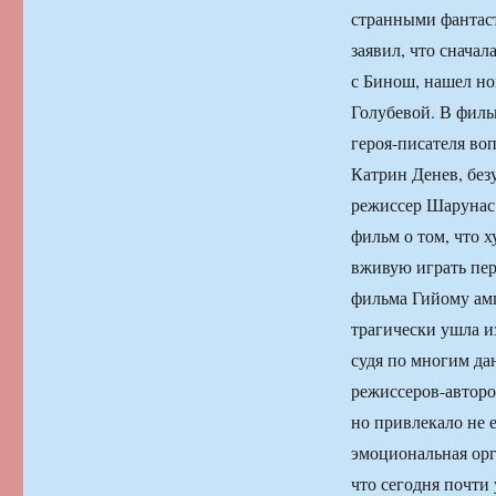
странными фантаст
заявил, что сначал
с Бинош, нашел но
Голубевой. В филь
героя-писателя во
Катрин Денев, бе
режиссер Шарунас
фильм о том, что 
вживую играть пер
фильма Гийому амп
трагически ушла и
судя по многим да
режиссеров-авторо
но привлекало не е
эмоциональная орг
что сегодня почти