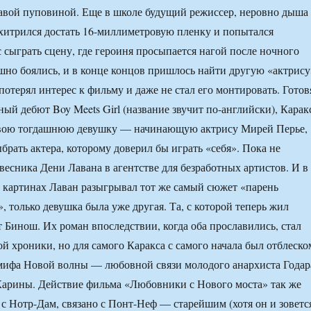
авой пуповиной. Еще в школе будущий режиссер, неровно дыша
хитрился достать 16-миллиметровую пленку и попытался
 сыграть сцену, где героиня просыпается нагой после ночного
шно боялись, и в конце концов пришлось найти другую «актрису
потерял интерес к фильму и даже не стал его монтировать. Готов
ый дебют Boy Meets Girl (название звучит по-английски), Карак
 свою тогдашнюю девушку — начинающую актрису Мирей Перье,
брать актера, которому доверил бы играть «себя». Пока не
весника Дени Лавана в агентстве для безработных артистов. И в
картинах Лаван разыгрывал тот же самый сюжет «парень
, только девушка была уже другая. Та, с которой теперь жил
Бинош. Их роман впоследствии, когда оба прославились, стал
ой хроники, но для самого Каракса с самого начала был отблеско
мифа Новой волны — любовной связи молодого анархиста Годар
Карины. Действие фильма «Любовники с Нового моста» так же
о с Нотр-Дам, связано с Понт-Неф — старейшим (хотя он и зоветс