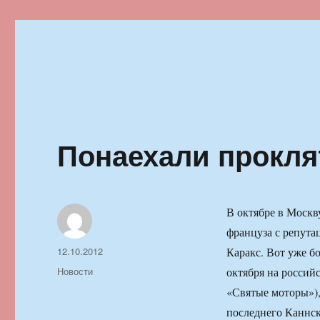
Ильменский фестиваль автор
Понаехали прокля
В октябре в Москву
француза с репута
Автор
Опубликовано
12.10.2012
Каракс. Вот уже бо
Рубрики
Новости
октября на россий
«Святые моторы»)
последнего Каннск