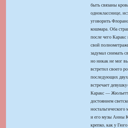
быть связаны кров
однокласснице, ис
уговорить Флоранс
кошмара. Оба стра
после чего Каракс 
свой полнометражн
задумал сни­мать
но никак не мог вы
встретил своего ро
последующих двух 
встречает девушку»
Каракс — Жюльетт 
достоянием светск
ностальгического 
и его музы Анны 
крепко, как у Гюг