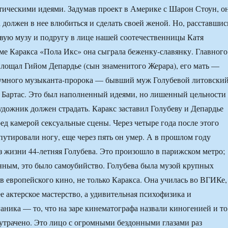
ическими идеями. Задумав проект в Америке с Шарон Стоун, о
а должен в нее влюбиться и сделать своей женой. Но, расставшис
вую музу и подругу в лице нашей соотечественницы Катя
ме Каракса «Пола Икс» она сыграла беженку-славянку. Главного
площал Гийом Депардье (сын знаменитого Жерара), его мать —
зумного музы­канта-пророка — бывший муж Голубевой литовски
 Бартас. Это был наполненный идеями, но лишенный цельности
художник должен страдать. Каракс заставил Голубеву и Депардье
ед камерой сексуальные сцены. Через четыре года после этого
утировали ногу, еще через пять он умер. А в прошлом году
з жизни 44-летняя Голубева. Это произошло в парижском метро;
нным, это было самоубийство. Голубева была музой крупных
в европейского кино, не только Каракса. Она училась во ВГИКе,
е актерское мастерство, а удивительная психофизика и
аника — то, что на заре кинематографа назвали киногенией и то
 утрачено. Это лицо с огромными бездонными глазами раз