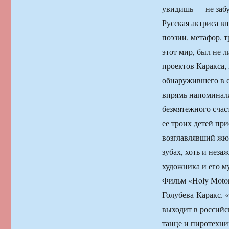
увидишь — не забу
Русская актриса в
поэзии, метафор, 
этот мир, был не 
проектов Каракса, 
обнаружившего в с
впрямь напоминала
безмятежного счас
ее троих детей пр
возглавлявший жюр
зубах, хоть и неза
художника и его м
Фильм «Holy Motor
Голубева-Каракс. 
выходит в российс
танце и пиро­техн