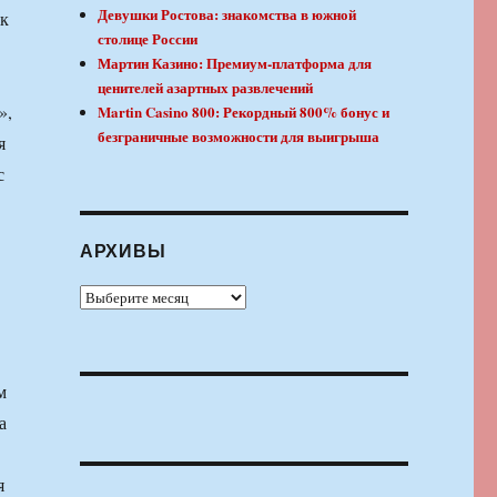
Девушки Ростова: знакомства в южной
 к
столице России
Мартин Казино: Премиум-платформа для
ценителей азартных развлечений
»,
Martin Casino 800: Рекордный 800% бонус и
безграничные возможности для выигрыша
я
с
АРХИВЫ
Архивы
м
а
я