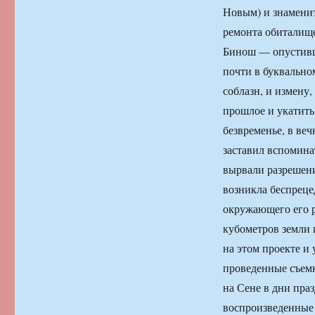
Новым) и знамени
ремонта обиталище
Бинош — опус­тив
почти в буквально
соблазн, и измену,
прошлое и укатить
безвременье, в ве
заставил вспомин
вырвали разрешени
возникла беспреце
окружающего его р
кубометров земли 
на этом проекте и
проведенные съемк
на Сене в дни пра
воспроизведенные 