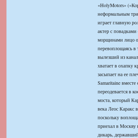
«HolyMotors» («Ко
неформальным три
играет главную ро
актер с повадками
морщинами лицо он
перевоплощаясь в 
вылезший из канал
хватает в охапку 
засыпает на ее пл
Samaritaine вмест
переодевается в к
моста, который Ка
века Леос Каракс 
поскольку воплоща
приехал в Москву 
дикарь, державший