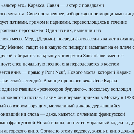
«альтер эго» Каракса. Лаван — актер с повадками
ого мутанта. Свое постаревшее, изборожденное морщинами лиц
дует пятнами, гримом и париками, перевоплощаясь в течение
ероятных персонажей. Один из них, вылезший из
люка месье Мерд (Дерьмо), посреди фотосессии хватает в охапк
ву Мендес, тащит ее в какую-то пещеру и засыпает на ее плече 
ругой забирается на крышу универмага Samaritaine вместе с
оуг; спев печальную песню, она переодевается в костюм
ается вниз — прямо у Pont-Neuf, Нового моста, который Каракс
афической легендой. В конце прошлого века Леос Каракс
 один из главных «режиссеров будущего», поскольку воплощал
«проклятого поэта». Таким он впервые приехал в Москву в 1988
ный со взором горящим, молчаливый дикарь, державшийся
ронивший ни слова — даже, кажется, с членами французской
ыш французской Новой волны, он нес ее моральный кодекс и д
ии авторского кино. Согласно этому кодексу, жизнь и кино долж