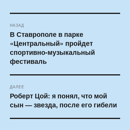
Навигация
НАЗАД
по
В Ставрополе в парке
Предыдущая
«Центральный» пройдет
запись:
записям
спортивно-музыкальный
фестиваль
ДАЛЕЕ
Роберт Цой: я понял, что мой
Следующая
сын — звезда, после его гибели
запись: