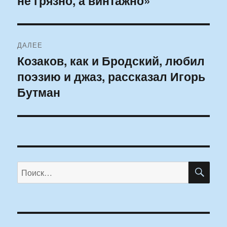
не грязно, а винтажно»
записям
ДАЛЕЕ
Козаков, как и Бродский, любил
Следующая
поэзию и джаз, рассказал Игорь
запись:
Бутман
ПО
Искать: