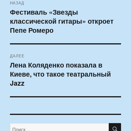
НАЗАД
по
Фестиваль «Звезды
Предыдущая
классической гитары» откроет
запись:
записям
Пепе Ромеро
ДАЛЕЕ
Лена Коляденко показала в
Следующая
Киеве, что такое театральный
запись:
Jazz
ПО
Искать: