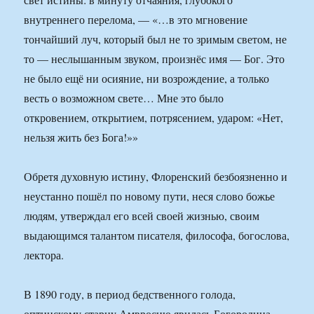
внутреннего перелома, — «…в это мгновение
тончайший луч, который был не то зримым светом, не
то — неслышанным звуком, произнёс имя — Бог. Это
не было ещё ни осияние, ни возрождение, а только
весть о возможном свете… Мне это было
откровением, открытием, потрясением, ударом: «Нет,
нельзя жить без Бога!»»
Обретя духовную истину, Флоренский безбоязненно и
неустанно пошёл по новому пути, неся слово божье
людям, утверждал его всей своей жизнью, своим
выдающимся талантом писателя, философа, богослова,
лектора.
В 1890 году, в период бедственного голода,
оптинскому старцу Амвросию явилась Богородица,