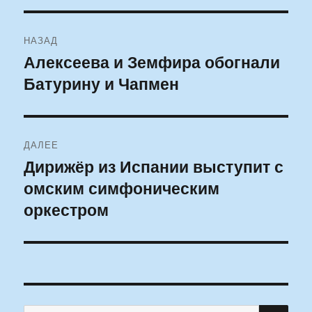
Навигация
НАЗАД
по
Алексеева и Земфира обогнали
Предыдущая
Батурину и Чапмен
запись:
записям
ДАЛЕЕ
Дирижёр из Испании выступит с
Следующая
омским симфоническим
запись:
оркестром
ПО