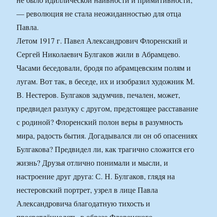
— революция не стала неожиданностью для отца
Павла.
Летом 1917 г. Павел Александрович Флоренский и
Сергей Николаевич Булгаков жили в Абрамцево.
Часами беседовали, бродя по абрамцевским полям и
лугам. Вот так, в беседе, их и изобразил художник М.
В. Нестеров. Булгаков задумчив, печален, может,
предвидел разлуку с другом, предстоящее расставание
с родиной? Флоренский полон веры в разумность
мира, радость бытия. Догадывался ли он об опасениях
Булгакова? Предвидел ли, как трагично сложится его
жизнь? Друзья отлично понимали и мысли, и
настроение друг друга: С. Н. Булгаков, глядя на
нестеровский портрет, узрел в лице Павла
Александровича благодатную тихость и
просветлённолсть, в образе Флоренского —