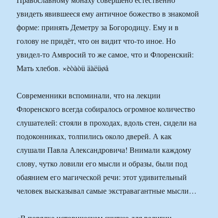
увидеть явившееся ему античное божество в знакомой
форме: принять Деметру за Богородицу. Ему и в
голову не придёт, что он видит что-то иное. Но
увидел-то Амвросий то же самое, что и Флоренский:
Мать хлебов. ×èòàòü äàëüøå
Современники вспоминали, что на лекции
Флоренского всегда собиралось огромное количество
слушателей: стояли в проходах, вдоль стен, сидели на
подоконниках, толпились около дверей. А как
слушали Павла Александровича! Внимали каждому
слову, чутко ловили его мысли и образы, были под
обаянием его магической речи: этот удивительный
человек высказывал самые экстравагантные мысли…
«В порядке историческом считаю для религии