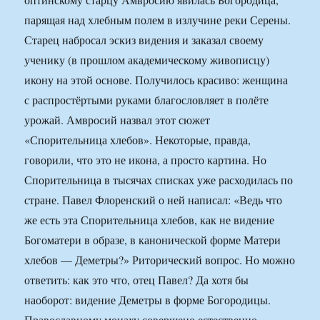
парящая над хлебным полем в излучине реки Серены.
Старец набросал эскиз видения и заказал своему
ученику (в прошлом академическому живописцу)
икону на этой основе. Получилось красиво: женщина
с распростёртыми руками благословляет в полёте
урожай. Амвросий назвал этот сюжет
«Спорительница хлебов». Некоторые, правда,
говорили, что это не икона, а просто картина. Но
Спорительница в тысячах списках уже расходилась по
стране. Павел Флоренский о ней написал: «Ведь что
же есть эта Спорительница хлебов, как не видение
Богоматери в образе, в канонической форме Матери
хлебов — Деметры?» Риторический вопрос. Но можно
ответить: как это что, отец Павел? Да хотя бы
наоборот: видение Деметры в форме Богородицы.
Православному монаху совершено естественно