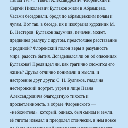
Сергей Николаевич Булгаков жили в Абрамцево.
Часами беседовали, бродя по абрамцевским полям и
лугам. Вот так, в беседе, их и изобразил художник М.
В. Нестеров. Булгаков задумчив, печален, может,
предвидел разлуку с другом, предстоящее расставание
с родиной? Флоренский полон веры в разумность
мира, радость бытия. Догадывался ли он об опасениях
Булгакова? Предвидел ли, как трагично сложится его
жизнь? Друзья отлично понимали и мысли, и
настроение друг друга: С. Н. Булгаков, глядя на
нестеровский портрет, узрел в лице Павла
Александровича благодатную тихость и
просветлённолсть, в образе Флоренского —
«небожителя», который, однако, был сыном и земли,
её тяготы изведал и преодолел стоически, в нём вовсе
не было идиллической наивности и примитивности;