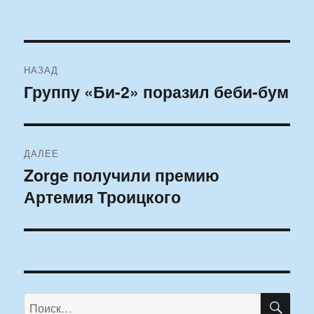
Навигация
НАЗАД
по
Группу «Би-2» поразил беби-бум
Предыдущая
запись:
записям
ДАЛЕЕ
Zorge получили премию
Следующая
Артемия Троицкого
запись:
ПО
Искать: