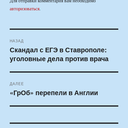
Для отправки комментария вам необходимо
авторизоваться
.
Навигация
НАЗАД
по
Скандал с ЕГЭ в Ставрополе:
Предыдущая
уголовные дела против врача
запись:
записям
ДАЛЕЕ
«ГрОб» перепели в Англии
Следующая
запись: