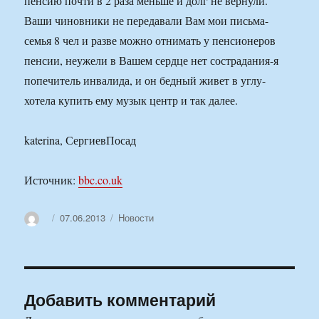
пенсию почти в 2 раза меньше и долг не вернули.
Ваши чиновники не передавали Вам мои письма-
семья 8 чел и разве можно отнимать у пенсионеров
пенсии, неужели в Вашем сердце нет сострадания-я
попечитель инвалида, и он бедный живет в углу-
хотела купить ему музык центр и так далее.
katerina, СергиевПосад
Источник:
bbc.co.uk
Автор
Опубликовано
Рубрики
07.06.2013
Новости
Добавить комментарий