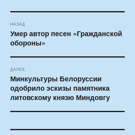
Навигация
НАЗАД
по
Умер автор песен «Гражданской
Предыдущая
обороны»
запись:
записям
ДАЛЕЕ
Минкультуры Белоруссии
Следующая
одобрило эскизы памятника
запись:
литовскому князю Миндовгу