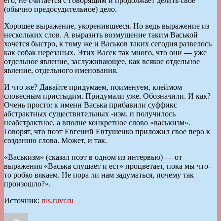
его, не считается с говорящим и продолжает делать свое
(обычно предосудительное) дело.
Хорошее выражение, укоренившееся. Но ведь выражение из
нескольких слов. А выразить возмущение таким Васькой
хочется быстро, к тому же и Васьков таких сегодня развелось
как собак нерезаных. Этих Васек так много, что они — уже
отдельное явление, заслуживающее, как всякое отдельное
явление, отдельного именования.
И что же? Давайте придумаем, поименуем, клеймом
словесным пристыдим. Придумали уже. Обозначили. И как?
Очень просто: к имени Васька прибавили суффикс
абстрактных существительных -изм, и получилось
неабстрактное, а вполне конкретное слово «васькизм».
Говорят, что поэт Евгений Евтушенко приложил свое перо к
созданию слова. Может, и так.
«Васькизм» (сказал поэт в одном из интервью) — от
выражения «Васька слушает и ест» процветает, пока мы что-
то робко вякаем. Не пора ли нам задуматься, почему так
произошло?».
Источник:
rus.ruvr.ru
Автор
Опубликовано
Рубрики