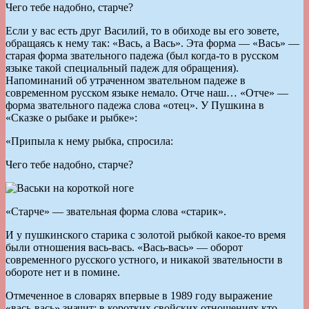
Чего тебе надобно, старче?
Если у вас есть друг Василий, то в обиходе вы его зовете,
обращаясь к нему так: «Вась, а Вась». Эта форма — «Вась» —
старая форма звательного падежа (был когда-то в русском
языке такой специальный падеж для обращения).
Напоминаний об утраченном звательном падеже в
современном русском языке немало. Отче наш… «Отче» —
форма звательного падежа слова «отец». У Пушкина в
«Сказке о рыбаке и рыбке»:
«Припыла к нему рыбка, спросила:
Чего тебе надобно, старче?
«Старче» — звательная форма слова «старик».
И у пушкинского старика с золотой рыбкой какое-то время
были отношения вась-вась. «Вась-вась» — оборот
современного русского устного, и никакой звательности в
обороте нет и в помине.
Отмеченное в словарях впервые в 1989 году выражение
«вась-вась» значит: в коротких свойских отношениях кто-