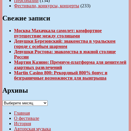
Персоналии
(134)
Фестивали, конкурсы, концерты
(233)
Свежие записи
Москва Махачкала самолет: комфортное
путешествие между столицами
Девушки Березовский: знакомства в уральском
городе с особым шармом
Девушки Ростова: знакомства в южной столице
России
Мартин Казино: Премиум-платформа для ценителей
азартных развлечений
Martin Casino 800: Рекордный 800% бонус и
безграничные возможности для выигрыша
Архивы
Архивы
Главная
О фестивале
История
Авторская музыка