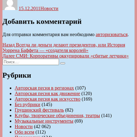
15.12.2011
Новости
Добавить комментарий
Для отправки комментария вам необходимо
авторизоваться
.
Навигация
Предыдущая
Назад
Всегда ли деньги делают президентов, или История
запись:
Уоррена Баффета — «создателя королей»
по
Следующая
Далее
СМИ: Корпоративы оккупировали «сбитые летчики»
записям
Искать:
запись:
Поиск
Рубрики
Авторская песня в регионах
(107)
Авторская песня как движение
(120)
Авторская песня как искусство
(169)
Без рубрики
(145)
Грушинский фестиваль
(82)
Клубы, творческие объединения, театры
(141)
Музыкальные инструменты
(69)
Новости
(42 062)
Обо всем
(112)