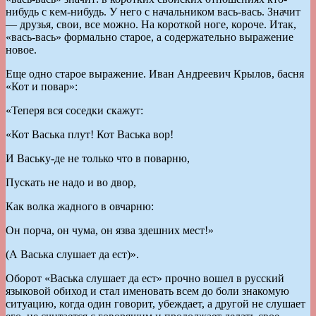
нибудь с кем-нибудь. У него с начальником вась-вась. Значит
— друзья, свои, все можно. На короткой ноге, короче. Итак,
«вась-вась» формально старое, а содержательно выражение
новое.
Еще одно старое выражение. Иван Андреевич Крылов, басня
«Кот и повар»:
«Теперя вся соседки скажут:
«Кот Васька плут! Кот Васька вор!
И Ваську-де не только что в поварню,
Пускать не надо и во двор,
Как волка жадного в овчарню:
Он порча, он чума, он язва здешних мест!»
(А Васька слушает да ест)».
Оборот «Васька слушает да ест» прочно вошел в русский
языковой обиход и стал именовать всем до боли знакомую
ситуацию, когда один говорит, убеждает, а другой не слушает