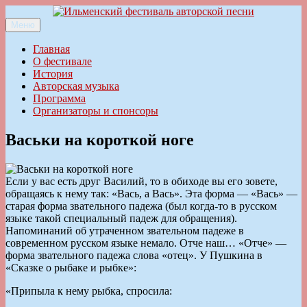
Перейти
к
Меню
Ильменский фестиваль авторской песни
содержимому
Главная
О фестивале
История
Авторская музыка
Программа
Организаторы и спонсоры
Васьки на короткой ноге
Если у вас есть друг Василий, то в обиходе вы его зовете,
обращаясь к нему так: «Вась, а Вась». Эта форма — «Вась» —
старая форма звательного падежа (был когда-то в русском
языке такой специальный падеж для обращения).
Напоминаний об утраченном звательном падеже в
современном русском языке немало. Отче наш… «Отче» —
форма звательного падежа слова «отец». У Пушкина в
«Сказке о рыбаке и рыбке»:
«Припыла к нему рыбка, спросила: