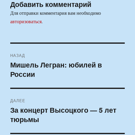
Добавить комментарий
Для отправки комментария вам необходимо
авторизоваться
.
Навигация
НАЗАД
по
Мишель Легран: юбилей в
Предыдущая
России
запись:
записям
ДАЛЕЕ
За концерт Высоцкого — 5 лет
Следующая
тюрьмы
запись: