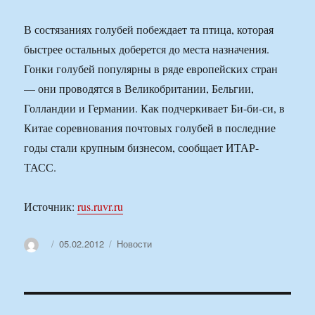
В состязаниях голубей побеждает та птица, которая
быстрее остальных доберется до места назначения.
Гонки голубей популярны в ряде европейских стран
— они проводятся в Великобритании, Бельгии,
Голландии и Германии. Как подчеркивает Би-би-си, в
Китае соревнования почтовых голубей в последние
годы стали крупным бизнесом, сообщает ИТАР-
ТАСС.
Источник:
rus.ruvr.ru
Автор
Опубликовано
Рубрики
05.02.2012
Новости