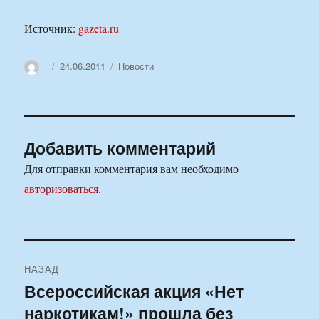
Источник:
gazeta.ru
Автор
Опубликовано
Рубрики
24.06.2011
Новости
Добавить комментарий
Для отправки комментария вам необходимо
авторизоваться
.
Навигация
НАЗАД
по
Всероссийская акция «Нет
Предыдущая
наркотикам!» прошла без
запись:
записям