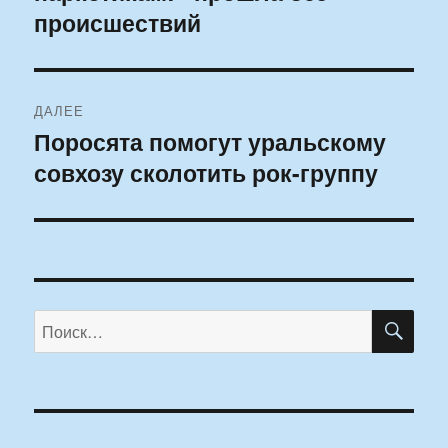
происшествий
ДАЛЕЕ
Поросята помогут уральскому
Следующая
совхозу сколотить рок-группу
запись:
ПО
Искать: