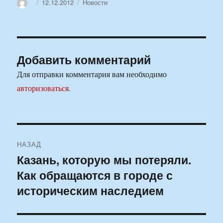
Автор
Опубликовано
Рубрики
12.12.2012
Новости
Добавить комментарий
Для отправки комментария вам необходимо
авторизоваться
.
Навигация
НАЗАД
по
Казань, которую мы потеряли.
Предыдущая
Как обращаются в городе с
запись:
записям
историческим наследием