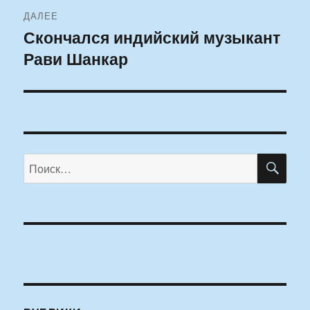
ДАЛЕЕ
Скончался индийский музыкант
Следующая
Рави Шанкар
запись:
ПО
Искать: