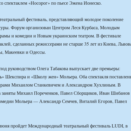
 со спектаклем «Носорог» по пьесе Эжена Ионеско.
театральный фестиваль, представляющий молодое поколение
суры. Форум организован Центром Леся Курбаса, Молодым
драмы и комедии и Новым украинским театром. В фестивале
аклей, сделанных режиссерами не старше 35 лет из Киева, Львов
ы, Макеевки и Одессы.
под руководством Олега Табакова выпускает две премьеры:
ь» Шекспира и «Школу жен» Мольера. Оба спектакля поставлен
рами Михаилом Станкевичем и Александром Хухлиным. В
 заняты Михаил Пореченков, Павел Сборщиков, Иван Шибанов
комедии Мольера — Александр Семчев, Виталий Егоров, Павел
 июня пройдет Международный театральный фестиваль LUDI, в