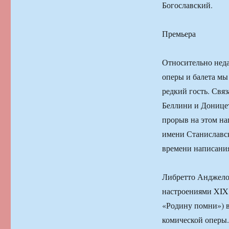
Богославский.
Премьера
Относительно неда
оперы и балета мы
редкий гость. Свя
Беллини и Доницет
прорыв на этом н
имени Станиславск
времени написани
Либретто Анджело 
настроениями XIX 
«Родину помни») в
комической оперы.