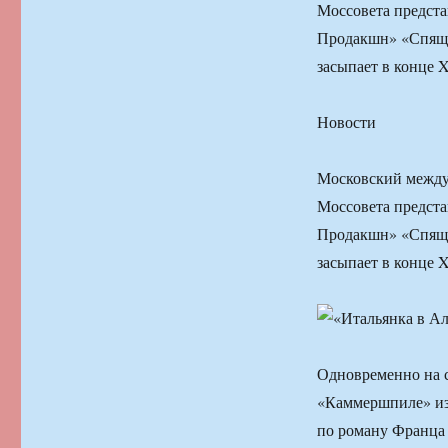
Моссовета предста
Продакшн» «Спяща
засыпает в конце X
Новости
Московский между
Моссовета предста
Продакшн» «Спяща
засыпает в конце X
Одновременно на с
«Каммершпиле» из
по роману Франца