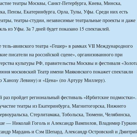
астие театры Москвы, Санкт-Петербурга, Киева, Минска,
а, Пензы, Екатеринбурга, Орла, Тулы, Уфы. Среди них есть
еатры, театры-студии, независимые театральные проекты и даже
ль из Уфы. За 7 дней будет показано 15 спектаклей.
е тель-авивского театра «Гешер» в рамках VII Международного
кие писатели на российской сцене», организованного при
рства культуры РФ, правительства Москвы и фестиваля «Золот
2 июня московский Театр имени Маяковского покажет спектакли
о Ханоху Левину) и «Цена» (по Артуру Миллеру).
й раз пройдет региональный фестиваль «Ирбитские подмостки».
частие театры из Екатеринбурга, Магнитогорска, Нижнего
Первоуральска, Стерлитамака, Тобольска, Тюмени, Челябинска,
ше — Николай Гоголь и Александр Вампилов, Владимир Гуркин
ксандр Мардань и Сэм Шепард, Александр Островский и Дмитри