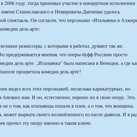
 в 2006 году, тогда принимал участие в концертном исполнении
 имени Станиславского и Немировича-Данченко удалось
свой спектакль. Он согласен, что персонажи «Итальянки в Алжир
комедии дель арте:
великие режиссеры, с которыми я работал, думают так же.
Фо придерживается мнения, что оперы-буфф Россини просто
медии дель арте. „Итальянка“ была написана в Венеции, а где ка
Неаполе процветала комедия дель арте?
сини видел всех этих персонажей, несколько карикатурных, но
 близких нам. И он, естественно, перенес их в свою оперу. Это,
 не о том, как итальянцы попали в плен, а о том, что женщина,
, может вырвать своего возлюбленного из пасти дьявола. И я рад
ев прочел эту оперу именно в таком ключе.