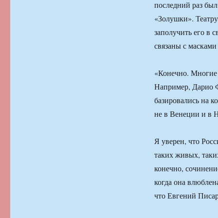
последний раз был
«Золушки». Театру
заполучить его в 
связаны с масками 
«Конечно. Многие 
Например, Дарио 
базировались на ко
не в Венеции и в 
Я уверен, что Рос
таких живых, таких
конечно, сочинение
когда она влюблена
что Евгений Писар