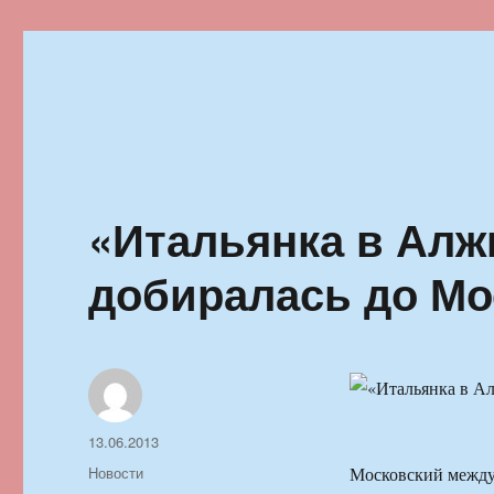
Ильменский фестиваль автор
«Итальянка в Алж
добиралась до М
Автор
Опубликовано
13.06.2013
Рубрики
Новости
Московский между