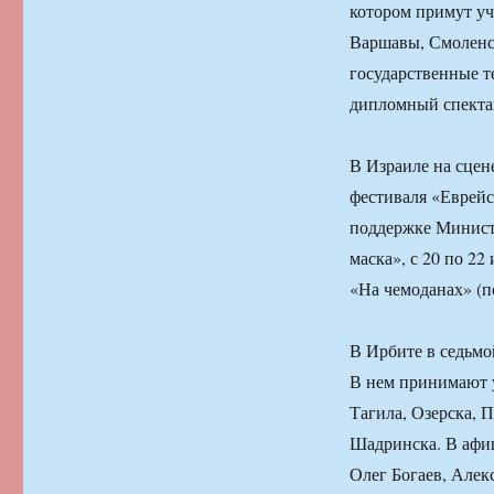
котором примут уч
Варшавы, Смоленск
государственные т
дипломный спектак
В Израиле на сцен
фестиваля «Еврейс
поддержке Министе
маска», с 20 по 2
«На чемоданах» (п
В Ирбите в седьмо
В нем принимают у
Тагила, Озерска, 
Шадринска. В афи
Олег Богаев, Але