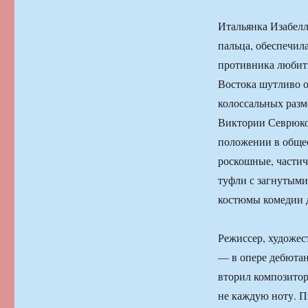
Итальянка Изабелл
пальца, обеспечила
противника любить
Востока шутливо о
колоссальных раз
Виктории Севрюко
положении в обще
роскошные, частич
туфли с загнутыми
костюмы комедии д
Режиссер, художе
— в опере дебютан
вторил композитор
не каждую ноту. П