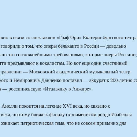
вно в связи со спектаклем «Граф Ори» Екатеринбургского театр
 говорили о том, что оперы бельканто в России — довольно
зано это со сложнейшими требованиями, которые оперы Россини,
ти предъявляют к вокалистам. Но вот еще один счастливый
аправлении — Московский академический музыкальный театр
ого и Немировича-Данченко поставил — аккурат к 200-летию с
я — россиниевскую «Итальянку в Алжире».
Анелли покоится на легенде XVI века, но связано с
века, поэтому ближе к финалу (в знаменитом рондо Изабеллы
озникает патриотическая тема, что не совсем привычно для