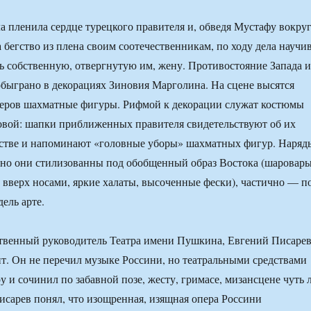
а пленила сердце турецкого правителя и, обведя Мустафу вокру
 бегство из плена своим соотечественникам, по ходу дела научи
 собственную, отвергнутую им, жену. Противостояние Запада и
быграно в декорациях Зиновия Марголина. На сцене высятся
меров шахматные фигуры. Рифмой к декорации служат костюмы
вой: шапки приближенных правителя свидетельствуют об их
стве и напоминают «головные уборы» шахматных фигур. Наряд
но они стилизованны под обобщенный образ Востока (шаровары
 вверх носами, яркие халаты, высоченные фески), частично — п
ель арте.
ственный руководитель Театра имени Пушкина, Евгений Писаре
т. Он не перечил музыке Россини, но театральными средствами
у и сочинил по забавной позе, жесту, гримасе, мизансцене чуть 
исарев понял, что изощренная, изящная опера Россини