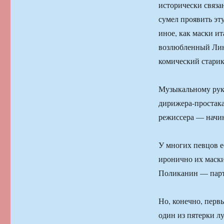
исторически связа
сумел проявить эту
иное, как маски и
возлюбленный Лин
комический старик
Музыкальному руко
дирижера-простака
режиссера — начин
У многих певцов е
иронично их маск
Поликанин — парти
Но, конечно, пер
один из пятерки л