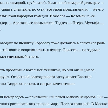
на с площадной, грубоватой, балаганной комедией дель арте, и
 связь в спектакле: по сути, все герои представления — не что
тальянской народной комедии. Изабелла — Коломбина, ее
дор — Арлекин, ее воздыхатель Таддео — Пьеро, Мустафа —
.
водителю Феликсу Коробову тоже досталась в спектакле роль
, забывшего вовремя встать к пульту. Оркестр — по задумке
ает спектакль без него.
сть проблемы с вокальной техникой, но они очень умело,
ируют. Особенной благодарности заслуживает Евгений
ю Таддео он и спел, и сыграл замечательно.
вый номер здесь — приглашенный певец Максим Миронов. Он —
учших россиниевских теноров мира. Поет за границей. В Москве