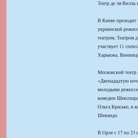
Театр де ля Вилль
В Киеве проходит 
украинской режис
театром, Театром 
участвует 11 спект
Харькова, Винниц
Московский театр 
«Двенадцатую ноч
молодыми режиссе
комедии Шекспира
Ольга Красько, в 
Шевандо.
В Орле с 17 по 23