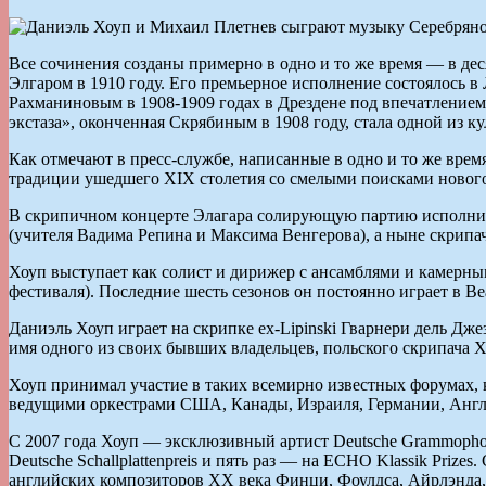
Все сочинения созданы примерно в одно и то же время — в де
Элгаром в 1910 году. Его премьерное исполнение состоялось
Рахманиновым в 1908-1909 годах в Дрездене под впечатление
экстаза», оконченная Скрябиным в 1908 году, стала одной из к
Как отмечают в пресс-службе, написанные в одно и то же врем
традиции ушедшего XIX столетия со смелыми поисками нового,
В скрипичном концерте Элагара солирующую партию исполнит
(учителя Вадима Репина и Максима Венгерова), а ныне скрипа
Хоуп выступает как солист и дирижер с ансамблями и камерны
фестиваля). Последние шесть сезонов он постоянно играет в Be
Даниэль Хоуп играет на скрипке ex-Lipinski Гварнери дель Дж
имя одного из своих бывших владельцев, польского скрипача 
Хоуп принимал участие в таких всемирно известных форумах, 
ведущими оркестрами США, Канады, Израиля, Германии, Англ
С 2007 года Хоуп — эксклюзивный артист Deutsche Grammophon 
Deutsche Schallplattenpreis и пять раз — на ECHO Klassik Priz
английских композиторов XX века Финци, Фоулдса, Айрлэнда,