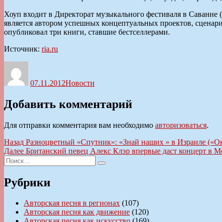
Хоуп входит в Директорат музыкального фестиваля в Саванне 
является автором успешных концептуальных проектов, сценари
опубликовал три книги, ставшие бестселлерами.
Источник:
ria.ru
Автор
Опубликовано
Рубрики
07.11.2012
Новости
Добавить комментарий
Для отправки комментария вам необходимо
авторизоваться
.
Навигация
Предыдущая
Назад
Разноцветный «Спутник»: «Знай наших » в Израиле («О
запись:
Следующая
Далее
Британский певец Алекс Клэр впервые даст концерт в М
по
Искать:
запись:
Поиск
записям
Рубрики
Авторская песня в регионах
(107)
Авторская песня как движение
(120)
Авторская песня как искусство
(169)