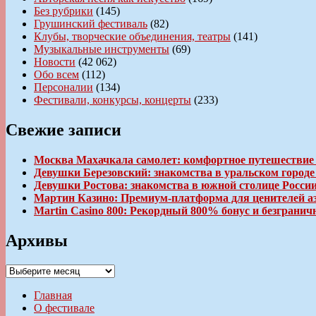
Без рубрики
(145)
Грушинский фестиваль
(82)
Клубы, творческие объединения, театры
(141)
Музыкальные инструменты
(69)
Новости
(42 062)
Обо всем
(112)
Персоналии
(134)
Фестивали, конкурсы, концерты
(233)
Свежие записи
Москва Махачкала самолет: комфортное путешествие
Девушки Березовский: знакомства в уральском город
Девушки Ростова: знакомства в южной столице Росси
Мартин Казино: Премиум-платформа для ценителей а
Martin Casino 800: Рекордный 800% бонус и безгран
Архивы
Архивы
Главная
О фестивале