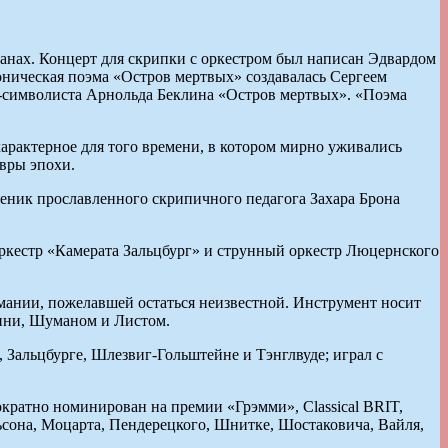
анах. Концерт для скрипки с оркестром был написан Эдвардом
ническая поэма «Остров мертвых» создавалась Сергеем
а-символиста Арнольда Беклина «Остров мертвых». «Поэма
характерное для того времени, в котором мирно уживались
вры эпохи.
ник прославленного скрипичного педагога Захара Брона
оркестр «Камерата Зальцбург» и струнный оркестр Люцернского
ермании, пожелавшей остаться неизвестной. Инструмент носит
нини, Шуманом и Листом.
 Зальцбурге, Шлезвиг-Гольштейне и Тэнглвуде; играл с
ократно номинирован на премии «Грэмми», Classical BRIT,
ельсона, Моцарта, Пендерецкого, Шнитке, Шостаковича, Вайля,