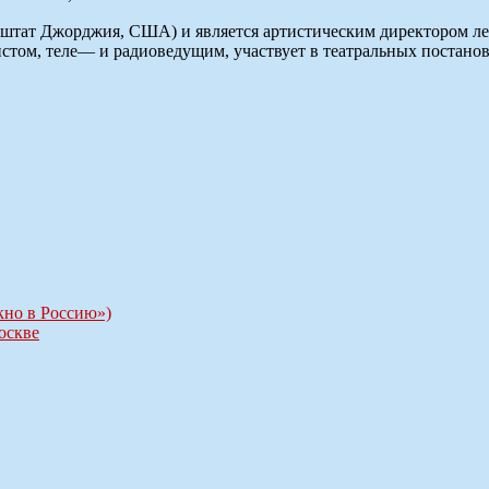
(штат Джорджия, США) и является артистическим директором лет
стом, теле— и радиоведущим, участвует в театральных постанов
кно в Россию»)
оскве