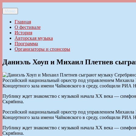
Перейти
к
Меню
Ильменский фестиваль авторской песни
содержимому
Главная
О фестивале
История
Авторская музыка
Программа
Организаторы и спонсоры
Даниэль Хоуп и Михаил Плетнев сыгра
Российский национальный оркестр под управлением Михаила П
Концертного зала имени Чайковского в среду, сообщили РИА 
Публику ждет знакомство с музыкой начала ХХ века — симфон
Скрябина.
Российский национальный оркестр под управлением Михаила П
Концертного зала имени Чайковского в среду, сообщили РИА 
Публику ждет знакомство с музыкой начала ХХ века — симфон
Скрябина.