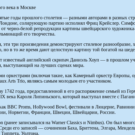
сятые годы прошлого столетия — разными авторами в разных стр
 в Лондоне, солирующую партию исполнял Фриц Крейслер. Симфо
м от черно-белой репродукции картины швейцарского художник
ульминаций его творчества.
я, эти три произведения демонстрируют стилевое разнообразие, 
 но в то же время дают целостную картину той богатой на шеде
 известный английский скрипач Даниэль Хоуп — в прошлом уче
ч, выступающий на лучших сценах мира.
ми оркестрами (включая такие, как Камерный оркестр Европы, 
aux Arts Trio, являясь самым молодым его участником.
езу 1742 года, предоставленной в его распоряжение семьей из Г
XIX века Кароля Липиньского, который выступал вместе с Пага
как BBC Proms, Hollywood Bowl, фестивали в Люцерне, Равинии,
ии, Норвегии, Франции, Швеции, Швейцарии, России.
(ранее записывался на Warner Classics и Nimbus). Он был мног
es. Среди его записей — сочинения Баха, Бриттена, Элгара, Менд
 Типпета, Уолтона.