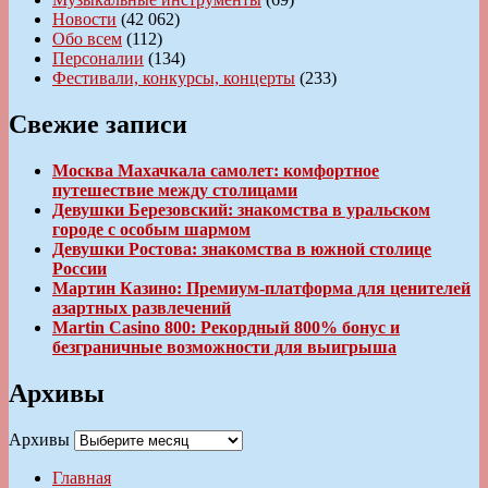
Новости
(42 062)
Обо всем
(112)
Персоналии
(134)
Фестивали, конкурсы, концерты
(233)
Свежие записи
Москва Махачкала самолет: комфортное
путешествие между столицами
Девушки Березовский: знакомства в уральском
городе с особым шармом
Девушки Ростова: знакомства в южной столице
России
Мартин Казино: Премиум-платформа для ценителей
азартных развлечений
Martin Casino 800: Рекордный 800% бонус и
безграничные возможности для выигрыша
Архивы
Архивы
Главная