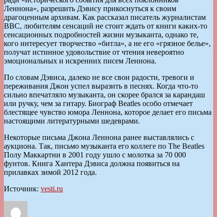
Леннона», разрешить Дэвису прикоснуться к своим
драгоценным архивам. Как рассказал писатель журналистам
BBC, любителям сенсаций не стоит ждать от книги каких-то
сенсационных подробностей жизни музыканта, однако те,
кого интересует творчество «битла», а не его «грязное белье»,
получат истинное удовольствие от чтения невероятно
эмоциональных и искренних писем Леннона.
По словам Дэвиса, далеко не все свои радости, тревоги и
переживания Джон успел выразить в песнях. Когда что-то
сильно впечатляло музыканта, он скорее брался за карандаш
или ручку, чем за гитару. Биограф Beatles особо отмечает
блестящее чувство юмора Леннона, которое делает его письма
настоящими литературными шедеврами.
Некоторые письма Джона Леннона ранее выставлялись с
аукциона. Так, письмо музыканта его коллеге по The Beatles
Полу Маккартни в 2001 году ушло с молотка за 70 000
фунтов. Книга Хантера Дэвиса должна появиться на
прилавках зимой 2012 года.
Источник:
vesti.ru