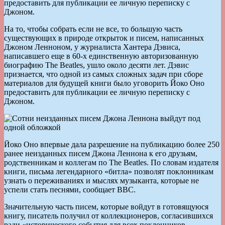
предоставить для публикации ее личную переписку с
Джоном.
На то, чтобы собрать если не все, то большую часть
существующих в природе открыток и писем, написанных
Джоном Ленноном, у журналиста Хантера Дэвиса,
написавшего еще в 60-х единственную авторизованную
биографию The Beatles, ушло около десяти лет. Дэвис
признается, что одной из самых сложных задач при сборе
материалов для будущей книги было уговорить Йоко Оно
предоставить для публикации ее личную переписку с
Джоном.
Йоко Оно впервые дала разрешение на публикацию более 250
ранее неизданных писем Джона Леннона к его друзьям,
родственникам и коллегам по The Beatles. По словам издателя
книги, письма легендарного «битла» позволят поклонникам
узнать о переживаниях и мыслях музыканта, которые не
успели стать песнями, сообщает BBC.
Значительную часть писем, которые войдут в готовящуюся
книгу, писатель получил от коллекционеров, согласившихся
ради «исторического события для всех поклонников