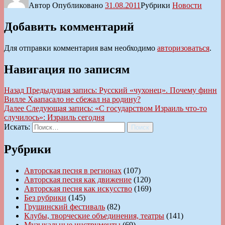
Автор
Опубликовано
31.08.2011
Рубрики
Новости
Добавить комментарий
Для отправки комментария вам необходимо
авторизоваться
.
Навигация по записям
Назад
Предыдущая запись:
Русский «чухонец». Почему финн
Вилле Хаапасало не сбежал на родину?
Далее
Следующая запись:
«С государством Израиль что-то
случилось»: Израиль сегодня
Искать:
Поиск
Рубрики
Авторская песня в регионах
(107)
Авторская песня как движение
(120)
Авторская песня как искусство
(169)
Без рубрики
(145)
Грушинский фестиваль
(82)
Клубы, творческие объединения, театры
(141)
Музыкальные инструменты
(69)