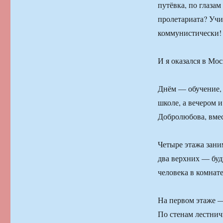
путёвка, по глазам
пролетариата? Учит
коммунистически!
И я оказался в Мос
Днём — обучение, 
школе, а вечером 
Добролюбова, вмес
Четыре этажа зани
два верхних — бу
человека в комнат
На первом этаже —
По стенам лестни