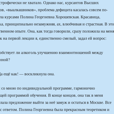
астрофически не хватало. Однако нас, курсантов Высших
в, «выалкашников», проблема дефицита касалась совсем по-
ла курсами Полина Георгиевна Хорошевская. Красавица,
а, принципиально незамужняя, ах, влюбчивая и страстная. В эт
твенном опыте. Она, как тогда говорили, сразу положила на мен
как на первой лекции я, единственно смелый, задал ей вопрос:
собствует ли алкоголь улучшению взаимоотношений между
иной?
а ещё как! — воскликнула она.
я со мною по индивидуальной программе, гармонично
щей программой обучения. В конце концов, она так в меня
елала предложение выйти за неё замуж и остаться в Москве. Все
л с ответом. Полина Георгиевна была прекрасным теоретиком и