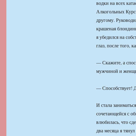
водки на всех кат
Алкогольных Курсо
другому. Руководи
крашеная блондинк
я убедился на собс
глаз, после того, 
— Скажите, а спо
мужчиной и женщ
— Способствует! Д
И стала заниматьс
сочетающейся с об
влюбилась, что сд
два месяца я тяну