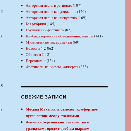
Авторская песня в регионах
(107)
 я
Авторская песня как движение
(120)
Авторская песня как искусство
(169)
Без рубрики
(145)
Грушинский фестиваль
(82)
р
Клубы, творческие объединения, театры
(141)
Музыкальные инструменты
(69)
Новости
(42 062)
Обо всем
(112)
Персоналии
(134)
Фестивали, конкурсы, концерты
(233)
 я
СВЕЖИЕ ЗАПИСИ
р
Москва Махачкала самолет: комфортное
путешествие между столицами
Девушки Березовский: знакомства в
уральском городе с особым шармом