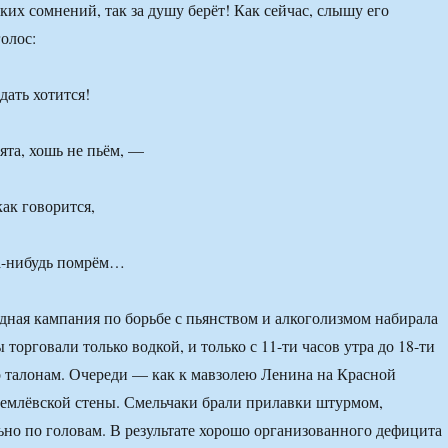
ких сомнений, так за душу берёт! Как сейчас, слышу его
олос:
дать хотится!
ята, хошь не пьём, —
как говорится,
гда-нибудь помрём…
дная кампания по борьбе с пьянством и алкоголизмом набирала
торговали только водкой, и только с 11-ти часов утра до 18-ти
по талонам. Очереди — как к мавзолею Ленина на Красной
емлёвской стены. Смельчаки брали прилавки штурмом,
ьно по головам. В результате хорошо организованного дефицита