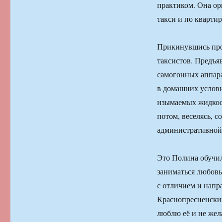
практиком. Она ор
такси и по квартир
Прикинувшись про
таксистов. Предъя
самогонных аппара
в домашних услов
изымаемых жидкост
потом, веселясь, 
административной 
Это Полина обучил
заниматься любов
с отличием и напр
Краснопресненский
люблю её и не жел