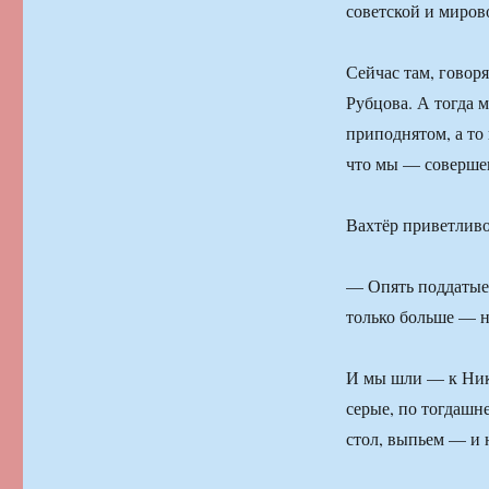
советской и миров
Сейчас там, говор
Рубцова. А тогда м
приподнятом, а то 
что мы — соверше
Вахтёр приветливо
— Опять поддатые?
только больше — н
И мы шли — к Нико
серые, по тогдашне
стол, выпьем — и 