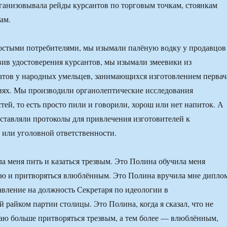
ганизовывала рейды курсантов по торговым точкам, стоянкам
ам.
стыми потребителями, мы изымали палёную водку у продавцов
вив удостоверения курсантов, мы изымали змеевики из
тов у народных умельцев, занимающихся изготовлением первач
иях. Мы производили органолептические исследования
ей, то есть просто пили и говорили, хорош или нет напиток. А
составляли протоколы для привлечения изготовителей к
или уголовной ответственности.
а меня пить и казаться трезвым. Это Полина обучила меня
ью и притворяться влюблённым. Это Полина вручила мне дипло
авление на должность Секретаря по идеологии в
 райком партии столицы. Это Полина, когда я сказал, что не
аю больше притворяться трезвым, а тем более — влюблённым,