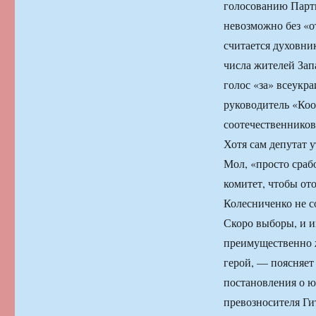
голосованию Парти
невозможно без «
считается духовн
числа жителей Зап
голос «за» всеукр
руководитель «Ко
соотечественнико
Хотя сам депутат у
Мол, «просто сраб
комитет, чтобы от
Колесниченко не с
Скоро выборы, и им
преимущественно 
герой, — поясняет
постановления о ю
превозносителя Ги