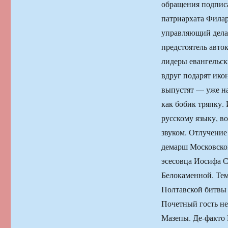
обращения подписа
патриархата Филар
управляющий дела
предстоятель авто
лидеры евангельск
вдруг подарят ик
выпустят — уже на
как бобик тряпку.
русскому языку, в
звуком. Отлучение
демарш Московског
эсесовца Иосифа С
Белокаменной. Тем 
Полтавской битвы
Почетный гость не
Мазепы. Де-факто