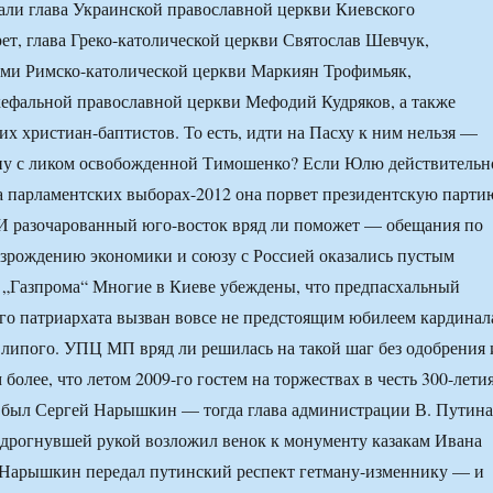
ли глава Украинской православной церкви Киевского
ет, глава Греко-католической церкви Святослав Шевчук,
ми Римско-католической церкви Маркиян Трофимьяк,
кефальной православной церкви Мефодий Кудряков, а также
их христиан-баптистов. То есть, идти на Пасху к ним нельзя —
ону с ликом освобожденной Тимошенко? Если Юлю действительн
 парламентских выборах-2012 она порвет президентскую парти
 И разочарованный юго-восток вряд ли поможет — обещания по
озрождению экономики и союзу с Россией оказались пустым
 „Газпрома“ Многие в Киеве убеждены, что предпасхальный
о патриархата вызван вовсе не предстоящим юбилеем кардинал
липого. УПЦ МП вряд ли решилась на такой шаг без одобрения 
более, что летом 2009-го гостем на торжествах в честь 300-лети
 был Сергей Нарышкин — тогда глава администрации В. Путина
дрогнувшей рукой возложил венок к монументу казакам Ивана
 Нарышкин передал путинский респект гетману-изменнику — и