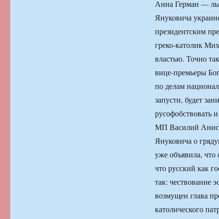
Анна Герман — льв
Януковича украинс
президентским пре
греко-католик Ми
властью. Точно т
вице-премьеры Бог
по делам национал
запусти, будет за
русофобствовать и
МП Василий Аниси
Януковича о гряду
уже объявила, что 
что русский как г
так: чествование 
возмущен глава п
католического пат