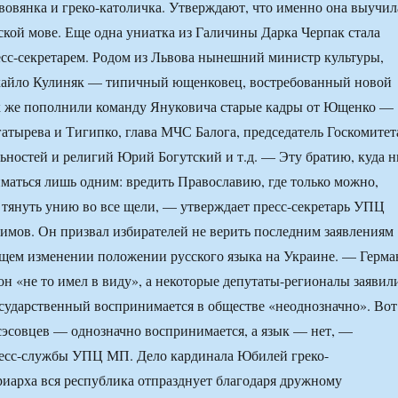
овянка и греко-католичка. Утверждают, что именно она выучил
кой мове. Еще одна униатка из Галичины Дарка Черпак стала
сс-секретарем. Родом из Львова нынешний министр культуры,
хайло Кулиняк — типичный ющенковец, востребованный новой
ак же пополнили команду Януковича старые кадры от Ющенко —
атырева и Тигипко, глава МЧС Балога, председатель Госкомитет
ьностей и религий Юрий Богутский и т.д. — Эту братию, куда н
ниматься лишь одним: вредить Православию, где только можно,
 тянуть унию во все щели, — утверждает пресс-секретарь УПЦ
мов. Он призвал избирателей не верить последним заявлениям
щем изменении положении русского языка на Украине. — Герма
он «не то имел в виду», а некоторые депутаты-регионалы заявил
осударственный воспринимается в обществе «неоднозначно». Вот
эсэсовцев — однозначно воспринимается, а язык — нет, —
ресс-службы УПЦ МП. Дело кардинала Юбилей греко-
риарха вся республика отпразднует благодаря дружному