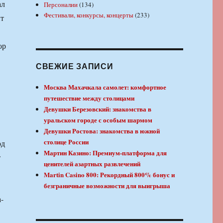
ал
Персоналии
(134)
Фестивали, конкурсы, концерты
(233)
ит
ор
СВЕЖИЕ ЗАПИСИ
Москва Махачкала самолет: комфортное
путешествие между столицами
Девушки Березовский: знакомства в
уральском городе с особым шармом
Девушки Ростова: знакомства в южной
столице России
од
Мартин Казино: Премиум-платформа для
т
ценителей азартных развлечений
Martin Casino 800: Рекордный 800% бонус и
безграничные возможности для выигрыша
-