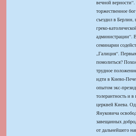
вечной верности“.
торжественное бог
съездил в Берлин,
греко-католическо
администрации“. В
семинарии содейс
„Галиция“. Первым
помолиться? Похож
трудное положение
идти в Киево-Пече
опытом экс-прези
толерантность и в
церквей Киева. Од
Януковича освобо
завещанных добро
от дальнейшего на