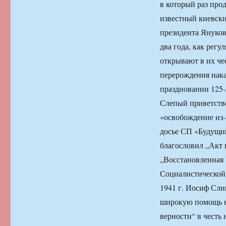
в который раз пр
известный киевск
президента Януков
два года, как рег
открывают в их че
перерождения нак
праздновании 125-
Слепый приветство
«освобождение из-
досье СП «Будущи
благословил „Акт 
„Восстановленная 
Социалистической 
1941 г. Иосиф Сли
широкую помощь не
верности“ в честь