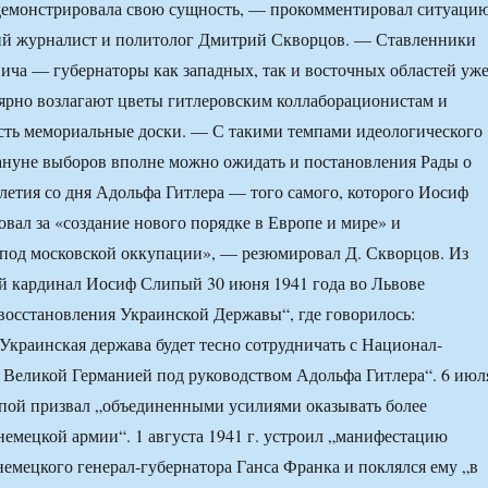
одемонстрировала свою сущность, — прокомментировал ситуаци
ий журналист и политолог Дмитрий Скворцов. — Ставленники
ича — губернаторы как западных, так и восточных областей уж
улярно возлагают цветы гитлеровским коллаборационистам и
сть мемориальные доски. — С такими темпами идеологического
ануне выборов вполне можно ожидать и постановления Рады о
летия со дня Адольфа Гитлера — того самого, которого Иосиф
вал за «создание нового порядке в Европе и мире» и
под московской оккупации», — резюмировал Д. Скворцов. Из
й кардинал Иосиф Слипый 30 июня 1941 года во Львове
восстановления Украинской Державы“, где говорилось:
Украинская держава будет тесно сотрудничать с Национал-
Великой Германией под руководством Адольфа Гитлера“. 6 июл
пой призвал „объединенными усилиями оказывать более
мецкой армии“. 1 августа 1941 г. устроил „манифестацию
 немецкого генерал-губернатора Ганса Франка и поклялся ему „в