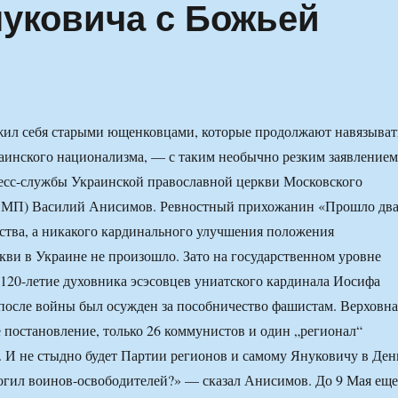
нуковича с Божьей
ил себя старыми ющенковцами, которые продолжают навязыват
аинского национализма, — с таким необычно резким заявлением
есс-службы Украинской православной церкви Московского
 МП) Василий Анисимов. Ревностный прихожанин «Прошло дв
тства, а никакого кардинального улучшения положения
ви в Украине не произошло. Зато на государственном уровне
 120-летие духовника эсэсовцев униатского кардинала Иосифа
после войны был осужден за пособничество фашистам. Верховна
е постановление, только 26 коммунистов и один „регионал“
 И не стыдно будет Партии регионов и самому Януковичу в Ден
огил воинов-освободителей?» — сказал Анисимов. До 9 Мая еще