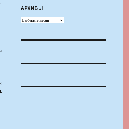
а
АРХИВЫ
Архивы
а
и
н
и,