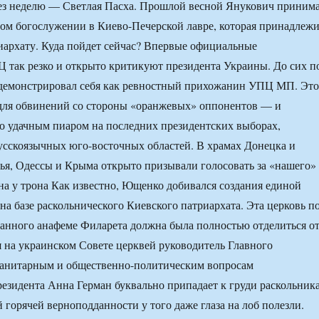
рез неделю — Светлая Пасха. Прошлой весной Янукович приним
ном богослужении в Киево-Печерской лавре, которая принадлеж
архату. Куда пойдет сейчас? Впервые официальные
 так резко и открыто критикуют президента Украины. До сих п
демонстрировал себя как ревностный прихожанин УПЦ МП. Это
для обвинений со стороны «оранжевых» оппонентов — и
о удачным пиаром на последних президентских выборах,
усскоязычных юго-восточных областей. В храмах Донецка и
ья, Одессы и Крыма открыто призывали голосовать за «нашего»
на у трона Как известно, Ющенко добивался создания единой
на базе раскольнического Киевского патриархата. Эта церковь п
анного анафеме Филарета должна была полностью отделиться о
 на украинском Совете церквей руководитель Главного
манитарным и общественно-политическим вопросам
зидента Анна Герман буквально припадает к груди раскольника
 горячей верноподданности у того даже глаза на лоб полезли.