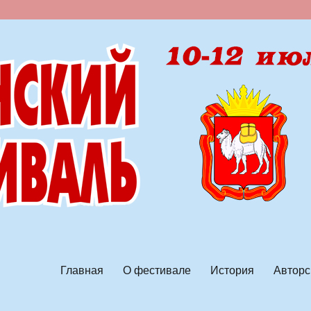
ской песни
Главная
О фестивале
История
Авторс