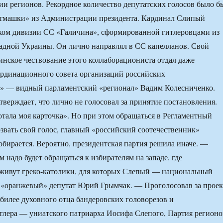
и регионов. Рекордное количество депутатских голосов было б
отмашки» из Администрации президента. Кардинал Слипый
иком дивизии СС «Галичина», сформированной гитлеровцами из
адной Украины. Он лично направлял в СС капелланов. Свой
аинское чествование этого коллаборациониста отдал даже
ординационного совета организаций российских
в» — видный парламентский «регионал» Вадим Колесниченко.
тверждает, что лично не голосовал за принятие постановления.
отала моя карточка». Но при этом обращаться в Регламентный
озвать свой голос, главный «российский соотечественник»
обирается. Вероятно, президентская партия решила иначе. —
 надо будет обращаться к избирателям на западе, где
живут греко-католики, для которых Слепый — национальный
 «оранжевый» депутат Юрий Грымчак. — Проголосовав за проек
билее духовного отца бандеровских головорезов и
тлера — униатского патриарха Иосифа Слепого, Партия регионо