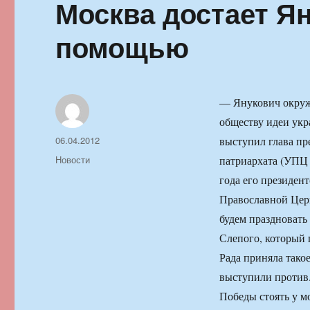
Москва достает Я
помощью
— Янукович окруж
обществу идеи укр
Автор
Опубликовано
06.04.2012
выступил глава пр
Рубрики
Новости
патриархата (УПЦ
года его президен
Православной Церк
будем праздновать
Слепого, который 
Рада приняла тако
выступили против.
Победы стоять у м