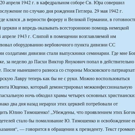
 20 апреля 1942 г. в кафедральном соборе Св. Юра совершил
ослужение по случаю дня рождения Гитлера. 29 мая 1942 г.
 где клялся „в верности фюреру и Великой Германии, в готовност
й церкви и впредь оказывать всестороннюю помощь немецкой
 апреле 1943 г. Слипой в помещении возглавляемой им
твовал оборудованию вербовочного пункта дивизии СС
и солдатами дивизии стали выпускники семинарии. Где мне Бо
е, за неделю до Пасхи Виктор Янукович попал в действительно
. После нынешнего разноса со стороны Московского патриархат
рскую Лавру теперь как бы не с руки. Можно воспользоваться
дента Ющенко, который демонстрировал межконфессиональную
 пасхальную ночь обходил храмы четырех основных христиански
нако два дня назад иерархи этих церквей потребовали от
дить Юлию Тимошенко! „Убеждены, что проявлением этих Бого
детелей стало бы помилование Ю. Тимошенко и освобождение е
казания“, — говорится в обращении к президенту. Текст громког